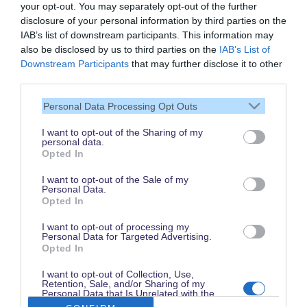
your opt-out. You may separately opt-out of the further
disclosure of your personal information by third parties on the
IAB’s list of downstream participants. This information may
also be disclosed by us to third parties on the
IAB’s List of
Vielen Dank,
Downstream Participants
that may further disclose it to other
dass Du unsere Seite liest.
third parties.
Schau regelmäßig wieder
Personal Data Processing Opt Outs
rein!
I want to opt-out of the Sharing of my
personal data.
Opted In
© dein-dlrp | Einige Elemente ©Disney. dein-dlrp ist ein Reiseführer für
I want to opt-out of the Sale of my
Disneyland Paris & Walt Disney World und ist unabhängig von "The Walt
Personal Data.
Disney Company", "EuroDisney S.C.A." oder deren Tochter- sowie
Opted In
Partnerunternehmen.
* Affiliate-Link: Deine Buchung unterstützt uns. Preise und Bedingungen gelten
beim jeweiligen Anbieter. / ** für drei aufeinanderfolgende Besuchstage gültig
I want to opt-out of processing my
vom 1. Juni bis 15. Oktober 2026. Im Vergleich zum Kauf von drei datierten
Personal Data for Targeted Advertising.
und stornierbaren 1 Tag / 2 Parks Tickets.
Opted In
Impressum
|
Datenschutzerklärung
I want to opt-out of Collection, Use,
Retention, Sale, and/or Sharing of my
Personal Data that Is Unrelated with the
Purposes for which it was collected.