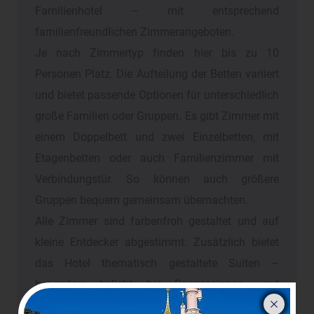
Familienhotel – mit entsprechend
familienfreundlichen Zimmerangeboten.
Je nach Zimmertyp finden hier bis zu 10
Personen Platz. Die Aufteilung der Betten variiert
und bietet passende Optionen für unterschiedlich
große Familien oder Gruppen. Es gibt Zimmer mit
einem Doppelbett und zwei Einzelbetten, mit
Etagenbetten oder auch Familienzimmer mit
Verbindungstür. So können auch größere
Gruppen bequem gemeinsam übernachten.
Alle Zimmer sind farbenfroh gestaltet und auf
kleine Entdecker abgestimmt. Zusätzlich bietet
das Hotel thematisch gestaltete Suiten –
besonders beliebt bei Prinzessinnen- und
Ritterfans.