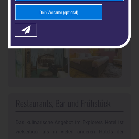
Restaurants, Bar und Frühstück
Das kulinarische Angebot im Explorers Hotel ist
vielseitiger als in vielen anderen Hotels der