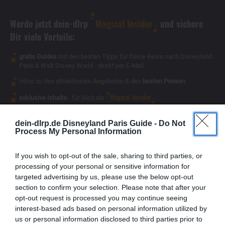
Werde jetzt dein-dlrp
Magical Insider
und sichere
Dir viele Vorteile:
gratis Guides
mit den besten Tipps für Deine Reise nach Disneyland
Paris & Walt Disney World - direkt per E-Mail
Infos zu den attraktivsten Angeboten & den
besten Preisen
Magical Insider
exklusive Inhalte
- für Dich als
dein-dlrp.de Disneyland Paris Guide -
Do Not
Process My Personal Information
If you wish to opt-out of the sale, sharing to third parties, or
processing of your personal or sensitive information for
targeted advertising by us, please use the below opt-out
section to confirm your selection. Please note that after your
opt-out request is processed you may continue seeing
interest-based ads based on personal information utilized by
us or personal information disclosed to third parties prior to