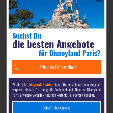
Zur Zimmerausstattung gehören:
Schreibtisch
Stuhl
Suchst Du
die besten Angebote
Flachbild-TV
für Disneyland Paris?
Wasserkocher
Schau sie Dir hier alle an
Werde jetzt
Magical Insider
damit Du in Zukunft kein Angebot
verpasst, sichere Dir ein gratis Guidebook mit Tipps zu Disneyland
Paris & weitere Vorteile - natürlich kostenlos & jederzeit kündbar.