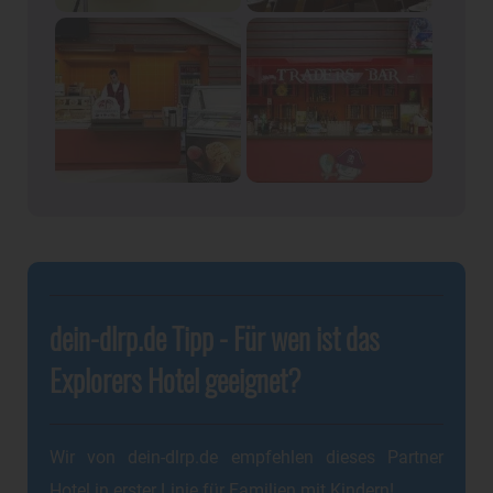
dein-dlrp.de Tipp - Für wen ist das
Explorers Hotel geeignet?
Wir von dein-dlrp.de empfehlen dieses Partner
Hotel in erster Linie für Familien mit Kindern!