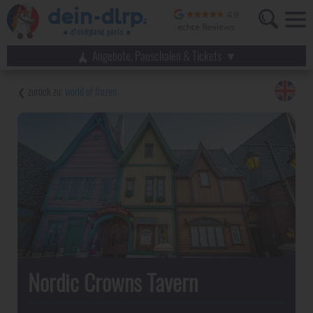
Angebote, Pauschalen & Tickets
world of frozen
Nordic Crowns Tavern