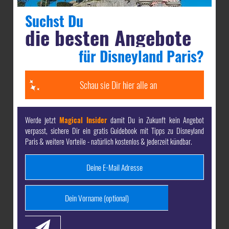
Suchst Du
die besten Angebote
für Disneyland Paris?
Schau sie Dir hier alle an
Wer in der Nordic Crowns Tavern nur isst und
direkt weitergeht, verpasst einiges. Die Taverne
Werde jetzt
Magical Insider
damit Du in Zukunft kein Angebot
verpasst, sichere Dir ein gratis Guidebook mit Tipps zu Disneyland
steckt voller kleiner Anspielungen auf die Welt
Paris & weitere Vorteile - natürlich kostenlos & jederzeit kündbar.
von Arendelle – manche offensichtlich, manche
gut versteckt.
An den Wänden hängen Porträts bekannter
Figuren aus den Frozen Filmen – darunter Olaf,
Leutnant Mattias und der Wassergeist Nøkk.