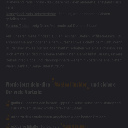
Disneyland Paris Forum
- diskutiere mit vielen anderen Disneyland Paris
Fans!
Disneyland Paris Reiseberichte
- lies hier, wie es anderen Gästen
gefallen hat!
Forums-Ticker
- zeig Deine Vorfreude auf Deinen Urlaub!
Auf unserer Seite findest Du an einigen Stellen Affiliate-Links. Du
erkennst sie am * oder an einem kurzen Hinweis direkt beim Link. Wenn
Du darüber etwas buchst oder kaufst, erhalten wir eine Provision. Für
Dich entstehen dadurch keine Mehrkosten. Damit hilfst Du uns, unsere
Reiseführer, Tipps und Planungsinhalte weiterhin kostenlos anzubieten.
Vielen Dank für Deine Unterstützung.
Werde jetzt dein-dlrp
Magical Insider
und sichere
Dir viele Vorteile:
gratis Guides
mit den besten Tipps für Deine Reise nach Disneyland
Paris & Walt Disney World - direkt per E-Mail
Infos zu den attraktivsten Angeboten & den
besten Preisen
Magical Insider
exklusive Inhalte
- für Dich als