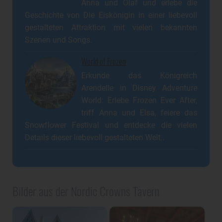
Anna und Olaf und erlebe die
Geschichte von Die Eiskönigin in einer liebevoll
gestalteten Attraktion mit vielen bekannten
Szenen und Songs.
World of Frozen
Erkunde das Königreich
Arendelle in Disney Adventure
World: Erlebe Frozen Ever After,
triff Anna und Elsa, feiere das
Snowflower Festival und entdecke die vielen
Details dieser liebevoll gestalteten Welt..
Bilder aus der Nordic Crowns Tavern