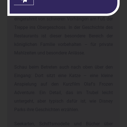
Besonders prominent sind die offiziellen Porträts
von Anna und Elsa in der Haupthalle platziert,
eingerahmt von schweren Vorhängen am Fuß der
Treppe ins Obergeschoss. In der Geschichte des
Restaurants ist dieser besondere Bereich der
königlichen Familie vorbehalten – für private
Mahlzeiten und besondere Anlässe.
Schau beim Betreten auch nach oben über den
Eingang: Dort sitzt eine Katze – eine kleine
Anspielung auf den Kurzfilm Olaf's Frozen
Adventure. Ein Detail, das im Trubel leicht
untergeht, aber typisch dafür ist, wie Disney
Parks ihre Geschichten erzählen.
Seekarten, Schiffsmodelle und Bücher über