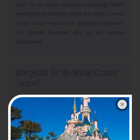
Auch für den süßen Abschluss ist gesorgt: Neben
verschiedenen Desserts bietet die Nordic Crowns
Tavern auch vegane und glutenfreie Optionen.
Für jüngere Besucher gibt es ein eigenes
Kindermenü.
Wie gefällt Dir die Nordic Crowns
Tavern?
Versteckte Details