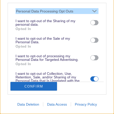
third parties.
Personal Data Processing Opt Outs
Die “Chefetage” (oder englisch auch
I want to opt-out of the Sharing of my
personal data.
umgangsprachlich C-Suite für „Chief Of….”) der
Opted In
Walt Disney Company
kommt nicht zur Ruhe.
I want to opt-out of the Sale of my
Nachdem
Catherine McCarthy
schon letzte Woche
Personal Data.
Opted In
angekündigt hat, das Unternehmen zu verlassen,
I want to opt-out of processing my
verlässt nun auch Disney´s Chief Diversity Officer
Personal Data for Targeted Advertising.
Opted In
Latondra Newton das Unternehmen.
I want to opt-out of Collection, Use,
...weiterlesen...
Retention, Sale, and/or Sharing of my
Personal Data that Is Unrelated with the
Purposes for which it was collected.
CONFIRM
Opted Out
Disney „Jollywood Nights“ kommen
Data Deletion
Data Access
Privacy Policy
in die Hollywood Studios