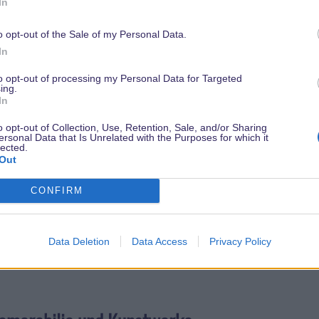
In
o opt-out of the Sale of my Personal Data.
In
to opt-out of processing my Personal Data for Targeted
ing.
In
Sportsbar Concept Art Innenbereich
o opt-out of Collection, Use, Retention, Sale, and/or Sharing
ersonal Data that Is Unrelated with the Purposes for which it
orts Bar im Disneyland Paris wird sich auch auf den Außen
lected.
Out
errasse in einen mit Pflanzen bepflanzten Innenhof umgewa
 Lokals ausgerichtet ist. Wenn die Gäste draußen sitzen, k
CONFIRM
eßen, das durch die transparente Decke dringt, und die 
uf der Großbildleinwand übertragen werden, sondern sie h
Fenster auch die Möglichkeit, die lebhafte Atmosphäre 
Data Deletion
Data Access
Privacy Policy