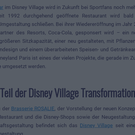
ar
im Disney Village wird in Zukunft bei Sportfans noch me
seit 1992 durchgehend geöffnete Restaurant wird bald
mgestaltung schließen. Bei ihrer Wiedereröffnung im Jahr 
Partner des Resorts, Coca-Cola, gesponsert wird – ein 
 größeren Sitzkapazität, einer neu gestalteten, mit Pflanze
ndesign und einem überarbeiteten Speisen- und Getränke
neyland Paris ist eines der vielen Projekte, die gerade im 
ge umgesetzt werden.
eil der Disney Village Transformation
g der
Brasserie ROSALIE
, der Vorstellung der neuen Konze
Restaurant und die Disney-Shops sowie der Neugestaltun
aftsgestaltung befindet sich das
Disney Village
seit ein
estaltung.