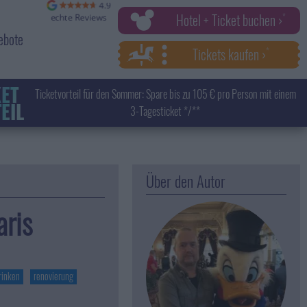
Hotel + Ticket buchen ›
ebote
Tickets kaufen ›
KET
Ticketvorteil für den Sommer: Spare bis zu 105 € pro Person mit einem
EIL
3-Tagesticket */**
Über den Autor
aris
rinken
renovierung