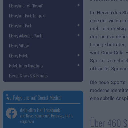
Disneyland - ein "Resort"
Im Herzen des Sho
Disneyland Paris kompakt
eine der vielen 
Disneyland Park
mehr als dreißig
Disney Adventure World
dort neu zu defin
Lounge betreten,
Disney Village
wird Coca-Cola –
Disney Hotels
Sports verschri
Hotels in der Umgebung
offizieller Spons
Events, Shows & Saisonales
Die neue Sports 
moderne Identität 
Folge uns auf Social Media!
eine subtile Ansp
dein-dlrp bei Facebook
alle News, spannende Beiträge, nichts
Über 460 Si
verpassen