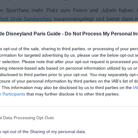
 Sportfans mehr Platz zum Feiern und Jubeln haben. 
ork Style Sandwiches
zusammengelegt und bietet dann me
, sowie daneben auch Stehtische und Bistrostühle, einen L
.de Disneyland Paris Guide -
Do Not Process My Personal In
private Veranstaltungen reserviert werden kann.
to opt-out of the sale, sharing to third parties, or processing of your per
formation for targeted advertising by us, please use the below opt-out s
r selection. Please note that after your opt-out request is processed y
eing interest-based ads based on personal information utilized by us or
disclosed to third parties prior to your opt-out. You may separately opt-
losure of your personal information by third parties on the IAB’s list of
. This information may also be disclosed by us to third parties on the
IA
Participants
that may further disclose it to other third parties.
l Data Processing Opt Outs
o opt-out of the Sharing of my personal data.