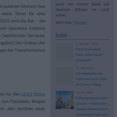
auch mit meiner Band auf
hr punkten können! Das
diversen Bühnen im Land
 seine Türen für eine
sehen.
2025 wird die Bar – die
Mehr über
Thomas
noch besseres Erlebnis
Artikel
n bepflanzten Terrasse,
angebot! Der Umbau der
4. AUGUST 2026
Plant Disneyland
Zuge der Transformation
Paris einen neuen
Solarpark?
21. MAI 2026
Die Highlights der
Sommersaison 2026
im Disney Village
18. MAI 2026
pte für den
LEGO Store
,
Führungswechsel bei
g von Fassaden, Wegen
Disney – Christophe
em Jahr inmitten einer
Murphy übernimmt im
Disneyland Paris und