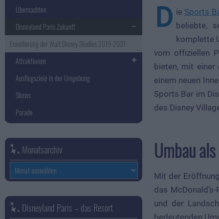
D
Übernachten
ie
Sports B
beliebte, 
Disneyland Paris Zukunft
komplette U
Erweiterung der Walt Disney Studios 2019-2031
vom offiziellen 
Attraktionen
bieten, mit einer
Ausflugsziele in der Umgebung
einem neuen Inne
Sports Bar im Dis
Shows
des Disney Villa
Parade
Umbau als T
Monatsarchiv
Monatsarchiv
Mit der Eröffnun
das McDonald’s-
und der Landsch
Disneyland Paris – das Resort
bedeutenden Umg