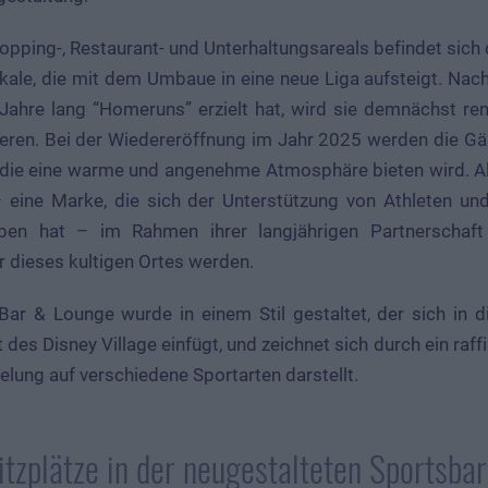
pping-, Restaurant- und Unterhaltungsareals befindet sich d
Lokale, die mit dem Umbaue in eine neue Liga aufsteigt. N
 Jahre lang “Homeruns” erzielt hat, wird sie demnächst re
ieren. Bei der Wiedereröffnung im Jahr 2025 werden die Gäst
 die eine warme und angenehme Atmosphäre bieten wird. 
 eine Marke, die sich der Unterstützung von Athleten un
eben hat – im Rahmen ihrer langjährigen Partnerschaf
or dieses kultigen Ortes werden.
Bar & Lounge wurde in einem Stil gestaltet, der sich in 
des Disney Village einfügt, und zeichnet sich durch ein raff
ielung auf verschiedene Sportarten darstellt.
tzplätze in der neugestalteten Sportsbar