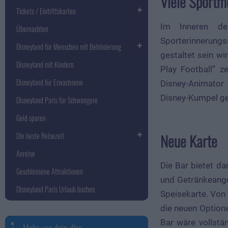
Viele Sportm
Tickets / Eintrittskarten
Im Inneren de
Übernachten
Sporterinnerungs
Disneyland für Menschen mit Behinderung
gestaltet sein wi
Disneyland mit Kindern
Play Football” z
Disneyland für Erwachsene
Disney-Animator
Disney-Kumpel ges
Disneyland Paris für Schwangere
Geld sparen
Neue Karte
Die beste Reisezeit
Anreise
Die Bar bietet da
Geschlossene Attraktionen
und Getränkeange
Disneyland Paris Urlaub buchen
Speisekarte. Von 
die neuen Option
Bar wäre vollstä
Mehr von dein-dlrp