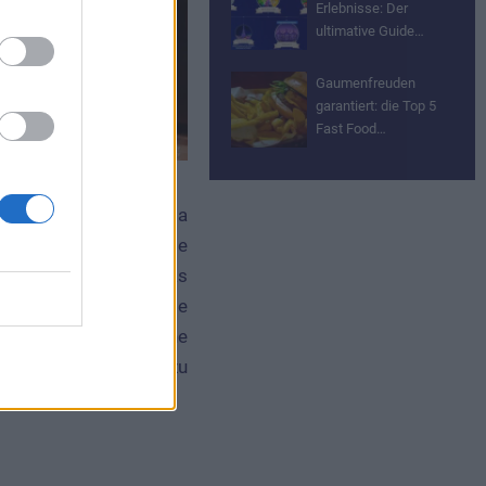
Erlebnisse: Der
ultimative Guide…
Gaumenfreuden
garantiert: die Top 5
Fast Food…
bereich erstrecken, da
ndelt wird, der auf die
önnen sie nicht nur das
großen Sportereignisse
aben durch die moderne
im Inneren der Bar zu