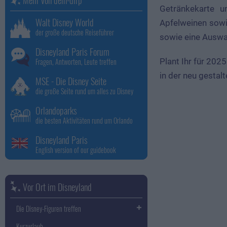
Getränkekarte 
Walt Disney World
Apfelweinen sowie
der große deutsche Reiseführer
sowie eine Auswa
Disneyland Paris Forum
Fragen, Antworten, Leute treffen
Plant Ihr für 202
in der neu gestalt
MSE - Die Disney Seite
die große Seite rund um alles zu Disney
Orlandoparks
die besten Aktivitäten rund um Orlando
Disneyland Paris
English version of our guidebook
Vor Ort im Disneyland
Die Disney-Figuren treffen
Kurzurlaub