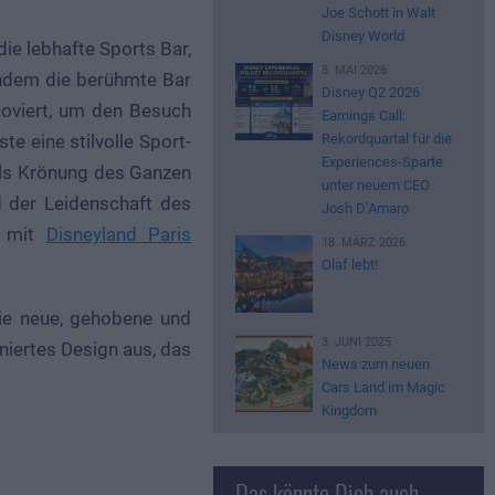
Joe Schott in Walt
Disney World
ie lebhafte Sports Bar,
8. MAI 2026
achdem die berühmte Bar
Disney Q2 2026
noviert, um den Besuch
Earnings Call:
Rekordquartal für die
e eine stilvolle Sport-
Experiences-Sparte
Als Krönung des Ganzen
unter neuem CEO
d der Leidenschaft des
Josh D’Amaro
t mit
Disneyland Paris
18. MÄRZ 2026
Olaf lebt!
die neue, gehobene und
3. JUNI 2025
iniertes Design aus, das
News zum neuen
Cars Land im Magic
Kingdom
Das könnte Dich auch