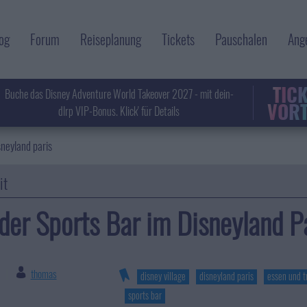
og
Forum
Reiseplanung
Tickets
Pauschalen
Ang
TIC
Buche das Disney Adventure World Takeover 2027 - mit dein-
VORT
dlrp VIP-Bonus. Klick' für Details
sneyland paris
it
er Sports Bar im Disneyland P
thomas
|
disney village
disneyland paris
essen und t
sports bar