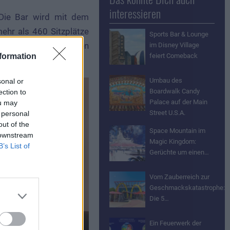
interessieren
Die Bar wird mit dem
hr als 460 Sitzplätze
Sports Bar & Lounge
ounge-Bereich und einen
im Disney Village
formation
feiert Comeback
Umbau des
sonal or
Boardwalk Candy
ection to
Palace auf der Main
ou may
Street U.S.A.
 personal
out of the
Space Mountain im
 downstream
Magic Kingdom:
B’s List of
Gerüchte um einen…
Vom Zauberreich zur
Geschmackskatastrophe:
Die 5…
Ein Feuerwerk der