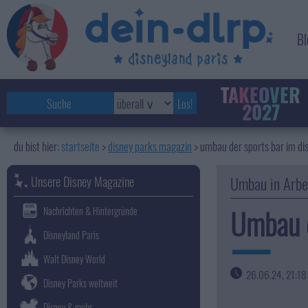
Bl
TAKEOVER
2027
startseite
disney parks magazin
>
umbau der sports bar im di
Unsere Disney Magazine
Umbau in Arbe
Umbau d
Nachrichten & Hintergründe
Disneyland Paris
Walt Disney World
26.06.24, 21:18
Disney Parks weltweit
Disney & mehr