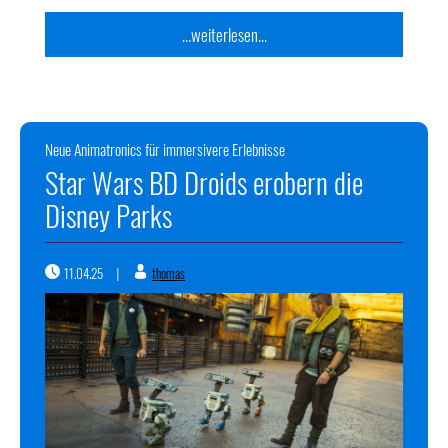
...weiterlesen...
Neue Animatronics für immersivere Erlebnisse
Star Wars BD Droids erobern die
Disney Parks
11.04.25
thomas
|