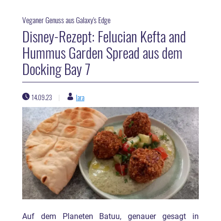
Veganer Genuss aus Galaxy's Edge
Disney-Rezept: Felucian Kefta and
Hummus Garden Spread aus dem
Docking Bay 7
14.09.23
lara
|
Auf dem Planeten Batuu, genauer gesagt in