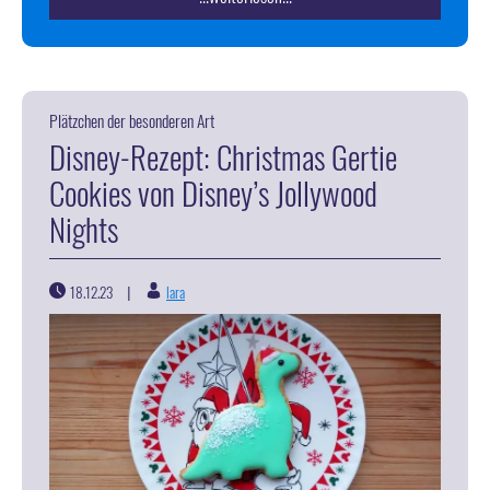
Plätzchen der besonderen Art
Disney-Rezept: Christmas Gertie
Cookies von Disney’s Jollywood
Nights
18.12.23
lara
|