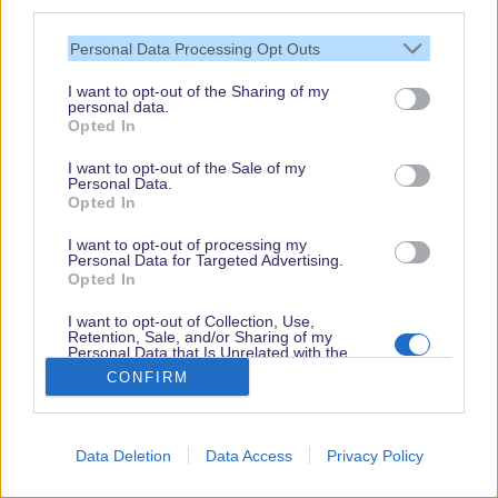
third parties.
Personal Data Processing Opt Outs
I want to opt-out of the Sharing of my
personal data.
Opted In
I want to opt-out of the Sale of my
Personal Data.
Opted In
Euer
Walt Disney World
Besuch rückt immer näher
und Ihr möchtet auf dem neuesten Stand sein?
I want to opt-out of processing my
Personal Data for Targeted Advertising.
Dann dürft Ihr Euch diesen News Roundup nicht
Opted In
entgehen lassen! Hier erfahrt Ihr alle Neuigkeiten
I want to opt-out of Collection, Use,
Retention, Sale, and/or Sharing of my
rund um die Parks und Hotels. Von
Personal Data that Is Unrelated with the
Purposes for which it was collected.
Restaurantschließungen über tolles neues
CONFIRM
Opted Out
Merchandise ist dieses Mal wieder alles mit dabei.
Schon neugierig? Dann lest jetzt weiter!
Data Deletion
Data Access
Privacy Policy
...weiterlesen...