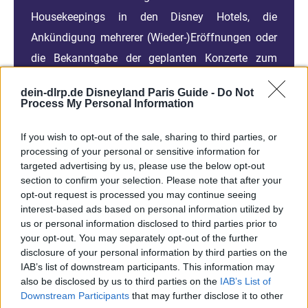
Housekeepings in den Disney Hotels, die
Ankündigung mehrerer (Wieder-)Eröffnungen oder
die Bekanntgabe der geplanten Konzerte zum
Flower & Garden Festival.
dein-dlrp.de Disneyland Paris Guide -
Do Not
Process My Personal Information
...weiterlesen...
If you wish to opt-out of the sale, sharing to third parties, or
processing of your personal or sensitive information for
targeted advertising by us, please use the below opt-out
section to confirm your selection. Please note that after your
Ein Sommer voller Spaß
opt-out request is processed you may continue seeing
Der Walt Disney World News
interest-based ads based on personal information utilized by
Roundup Juli 2022
us or personal information disclosed to third parties prior to
your opt-out. You may separately opt-out of the further
disclosure of your personal information by third parties on the
IAB’s list of downstream participants. This information may
01.07.22
lara
|
also be disclosed by us to third parties on the
IAB’s List of
Downstream Participants
that may further disclose it to other