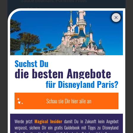
Sauce Béarnais, Pommes Frites
und Salat
Rib-Eye Steak
(ca. 400g) mit Sauce
39,50 €
Béarnaise, Pommes Frites und
Salat
Suchst Du
Nachspeisen
(Desserts)
die besten Angebote
Brüsseler Waffel
mit Haselnuss-
9,00 €
für Disneyland Paris?
Schoko-Sauce
Schau sie Dir hier alle an
Warmer Schoko-Cookie
mit
9,50 €
Vanilleeis
Werde jetzt
Magical Insider
damit Du in Zukunft kein Angebot
Crème Brulée
mit Bourbonvanille
9,50 €
verpasst, sichere Dir ein gratis Guidebook mit Tipps zu Disneyland