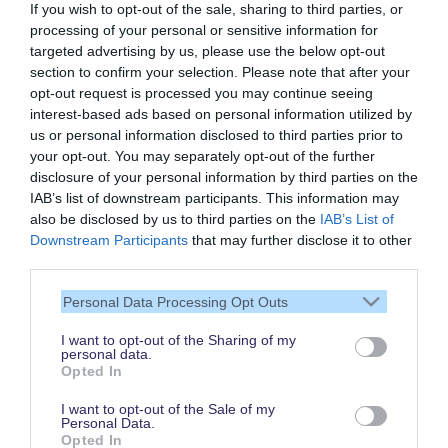
If you wish to opt-out of the sale, sharing to third parties, or
processing of your personal or sensitive information for
targeted advertising by us, please use the below opt-out
section to confirm your selection. Please note that after your
opt-out request is processed you may continue seeing
interest-based ads based on personal information utilized by
us or personal information disclosed to third parties prior to
your opt-out. You may separately opt-out of the further
disclosure of your personal information by third parties on the
IAB’s list of downstream participants. This information may
also be disclosed by us to third parties on the
IAB’s List of
Vielen Dank,
Downstream Participants
that may further disclose it to other
dass Du unsere Seite liest.
third parties.
Schau regelmäßig wieder
Personal Data Processing Opt Outs
rein!
I want to opt-out of the Sharing of my
personal data.
Opted In
© dein-dlrp | Einige Elemente ©Disney. dein-dlrp ist ein Reiseführer für
I want to opt-out of the Sale of my
Disneyland Paris & Walt Disney World und ist unabhängig von "The Walt
Personal Data.
Disney Company", "EuroDisney S.C.A." oder deren Tochter- sowie
Opted In
Partnerunternehmen.