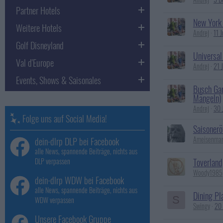
Partner Hotels
New York 
Weitere Hotels
Andrej
11 
Golf Disneyland
Universal
Val d'Europe
Andrej
21 
Events, Shows & Saisonales
Busch Gar
Mängeln)
Andrej
30 
Folge uns auf Social Media!
Saisonerö
Ameisenma
dein-dlrp DLP bei Facebook
alle News, spannende Beiträge, nichts aus
Toverland
DLP verpassen
Woody1985
dein-dlrp WDW bei Facebook
alle News, spannende Beiträge, nichts aus
Dining Pl
S
WDW verpassen
Swingy
20 
Unsere Facebook Gruppe