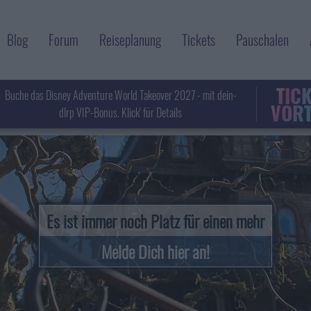
Blog
Forum
Reiseplanung
Tickets
Pauschalen
TIC
Buche das Disney Adventure World Takeover 2027 - mit dein-
VORT
dlrp VIP-Bonus. Klick' für Details
Es ist immer noch Platz für einen mehr
Melde Dich hier an!