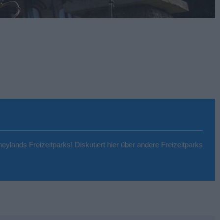
ylands Freizeitparks! Diskutiert hier über andere Freizeitparks