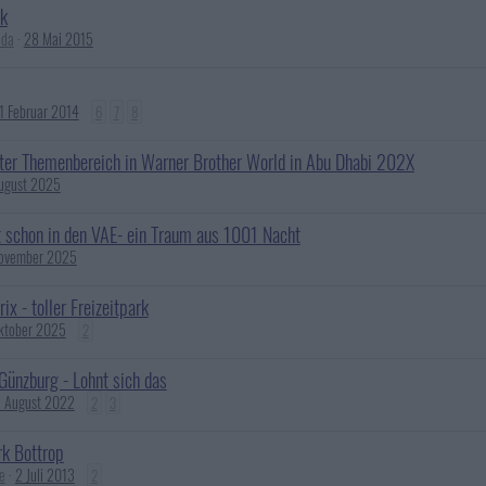
rk
nda
28 Mai 2015
1 Februar 2014
6
7
8
ter Themenbereich in Warner Brother World in Abu Dhabi 202X
ugust 2025
t schon in den VAE- ein Traum aus 1001 Nacht
ovember 2025
ix - toller Freizeitpark
ktober 2025
2
Günzburg - Lohnt sich das
 August 2022
2
3
k Bottrop
e
2 Juli 2013
2