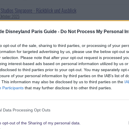
 Studios Singapore - Rückblick und Ausblick
Oktober 2025
ura World- ein kleiner Bericht
.de Disneyland Paris Guide -
Do Not Process My Personal In
uli 2022
to opt-out of the sale, sharing to third parties, or processing of your per
 Studios Saudi Arabien (?) oder warum benutzen Disney & Universal den a
formation for targeted advertising by us, please use the below opt-out s
t als Lachnummer?
r selection. Please note that after your opt-out request is processed y
Dezember 2025
eing interest-based ads based on personal information utilized by us or
disclosed to third parties prior to your opt-out. You may separately opt-
rix Germay ab 2031 auf Belantis Areal
losure of your personal information by third parties on the IAB’s list of
ezember 2025
. This information may also be disclosed by us to third parties on the
IA
Participants
that may further disclose it to other third parties.
auft WB! Welches Potential hat das für die Freizeitparks?!
6 Dezember 2025
tter Themenpark kommt nach Deutschland
l Data Processing Opt Outs
ezember 2025
o opt-out of the Sharing of my personal data.