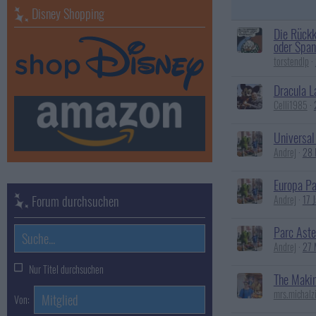
Disney Shopping
Die Rückk
oder Span
torstendlp
Dracula L
Celli1985
Universal
Andrej
28 
Europa Pa
Forum durchsuchen
Andrej
17 
Parc Aste
Andrej
27 
Nur Titel durchsuchen
The Makin
mrs.michalz
Von: