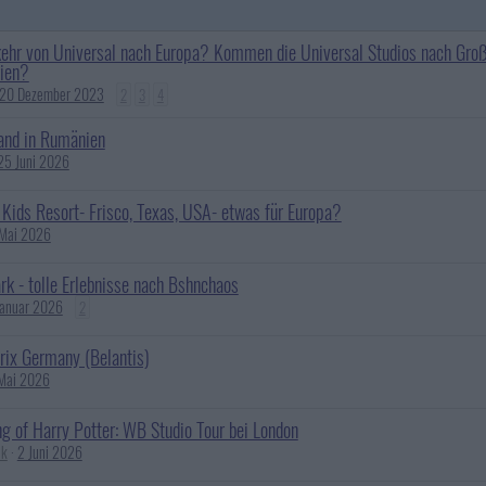
ehr von Universal nach Europa? Kommen die Universal Studios nach Groß
ien?
20 Dezember 2023
2
3
4
and in Rumänien
25 Juni 2026
 Kids Resort- Frisco, Texas, USA- etwas für Europa?
Mai 2026
rk - tolle Erlebnisse nach Bshnchaos
Januar 2026
2
rix Germany (Belantis)
Mai 2026
g of Harry Potter: WB Studio Tour bei London
ik
2 Juni 2026