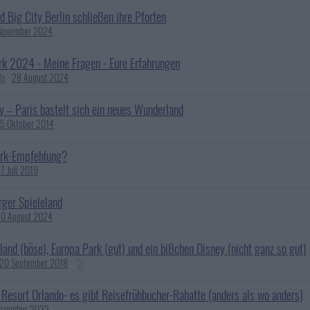
d Big City Berlin schließen ihre Pforten
November 2024
k 2024 - Meine Fragen - Eure Erfahrungen
le
28 August 2024
y – Paris bastelt sich ein neues Wunderland
15 Oktober 2014
ark-Empfehlung?
17 Juli 2019
ger Spieleland
0 August 2024
land (böse), Europa Park (gut) und ein bißchen Disney (nicht ganz so gut)
20 September 2018
2
 Resort Orlando- es gibt Reisefrühbucher-Rabatte (anders als wo anders)
ezember 2022