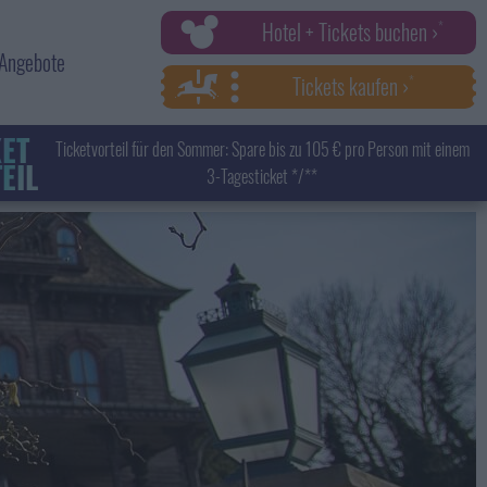
Hotel + Tickets buchen ›
Angebote
Tickets kaufen ›
KET
Ticketvorteil für den Sommer: Spare bis zu 105 € pro Person mit einem
EIL
3-Tagesticket */**