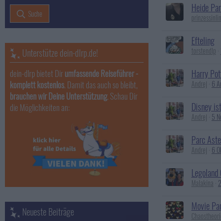
Heide Pa
Suche
prinzessinli
Efteling
torstendlp
Unterstütze dein-dlrp.de!
dein-dlrp bietet Dir
umfassende Reiseführer -
Harry Pot
komplett kostenlos
. Damit das auch so bleibt,
Andrej
6 A
brauchen wir Deine Unterstützung
. Schau Dir
Disney is
die Möglichkeiten an:
Andrej
5 N
Parc Aster
Andrej
6 O
Legoland 
Malakina
2
Movie Par
Neueste Beiträge
Chaostheori