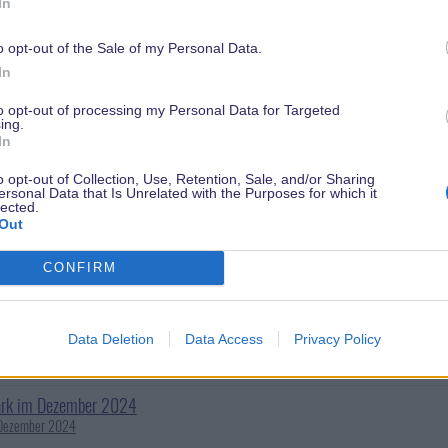
land
In
Mai 2013
2
3
4
o opt-out of the Sale of my Personal Data.
a-Park
In
Oktober 2013
9
10
11
to opt-out of processing my Personal Data for Targeted
ing.
cket Award
In
September 2014
o opt-out of Collection, Use, Retention, Sale, and/or Sharing
ersonal Data that Is Unrelated with the Purposes for which it
dia- ein fast unbekannter Riese
lected.
uni 2025
Out
 Epic Universe Orlando
CONFIRM
8 April 2025
 Studios Hollywood geschlossen
Data Deletion
Data Access
Privacy Policy
anuar 2025
ark im Dezember 2024
Dezember 2024