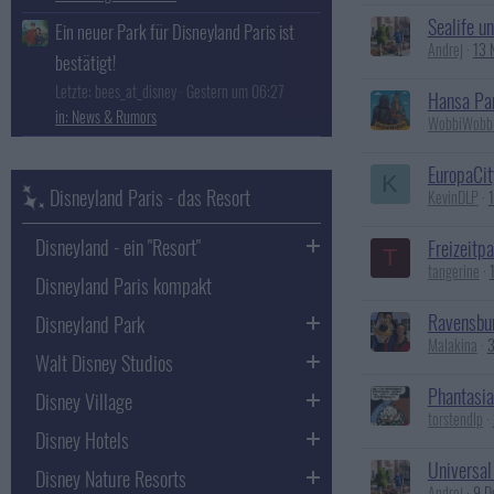
Sealife un
Ein neuer Park für Disneyland Paris ist
Andrej
13 
bestätigt!
Letzte: bees_at_disney
Gestern um 06:27
Hansa Par
News & Rumors
WobbiWobb
EuropaCit
K
Disneyland Paris - das Resort
KevinDLP
Disneyland - ein "Resort"
Freizeitp
T
tangerine
Disneyland Paris kompakt
Ravensbur
Disneyland Park
Malakina
3
Walt Disney Studios
Phantasia
Disney Village
torstendlp
Disney Hotels
Universal
Disney Nature Resorts
Andrej
9 D