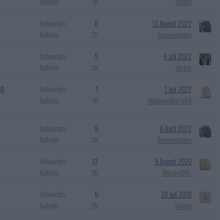
Aufrufe
1K
Andrej
Antworten
6
13 August 2022
Aufrufe
2K
Ameisenmann
Antworten
5
4 Juli 2022
Aufrufe
2K
dörthe
en
Antworten
1
1 Juli 2022
Aufrufe
1K
MadameMim1969
Antworten
9
6 April 2022
Aufrufe
2K
Ameisenmann
Antworten
12
9 August 2020
Aufrufe
3K
Woody1985
Antworten
6
26 Juli 2019
S
Aufrufe
2K
Swingy