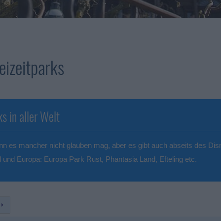
eizeitparks
ks in aller Welt
n es mancher nicht glauben mag, aber es gibt auch abseits des Disne
 und Europa: Europa Park Rust, Phantasia Land, Efteling etc.