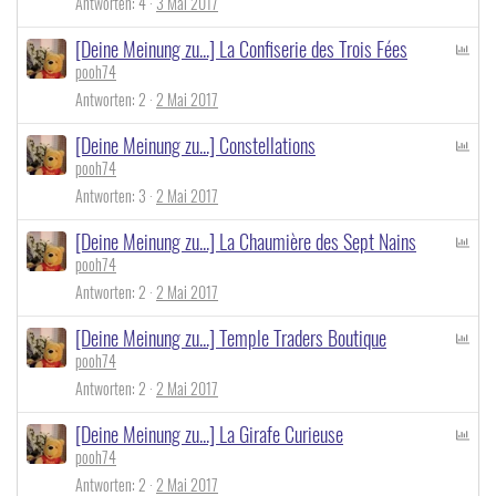
Antworten
4
3 Mai 2017
l
[Deine Meinung zu...] La Confiserie des Trois Fées
P
pooh74
o
l
Antworten
2
2 Mai 2017
l
[Deine Meinung zu...] Constellations
P
pooh74
o
l
Antworten
3
2 Mai 2017
l
[Deine Meinung zu...] La Chaumière des Sept Nains
P
pooh74
o
l
Antworten
2
2 Mai 2017
l
[Deine Meinung zu...] Temple Traders Boutique
P
pooh74
o
l
Antworten
2
2 Mai 2017
l
[Deine Meinung zu...] La Girafe Curieuse
P
pooh74
o
l
Antworten
2
2 Mai 2017