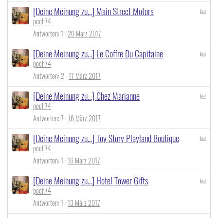
[Deine Meinung zu...] Main Street Motors
P
pooh74
o
l
Antworten
1
20 März 2017
l
[Deine Meinung zu...] Le Coffre Du Capitaine
P
pooh74
o
l
Antworten
2
17 März 2017
l
[Deine Meinung zu...] Chez Marianne
P
pooh74
o
l
Antworten
7
16 März 2017
l
[Deine Meinung zu...] Toy Story Playland Boutique
P
pooh74
o
l
Antworten
1
16 März 2017
l
[Deine Meinung zu...] Hotel Tower Gifts
P
pooh74
o
l
Antworten
1
13 März 2017
l