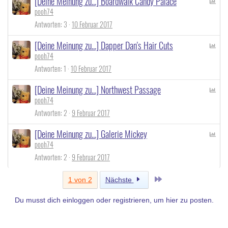
[Deine Meinung zu...] Boardwalk Candy Palace
P
pooh74
o
l
Antworten
3
10 Februar 2017
l
[Deine Meinung zu...] Dapper Dan's Hair Cuts
P
pooh74
o
l
Antworten
1
10 Februar 2017
l
[Deine Meinung zu...] Northwest Passage
P
pooh74
o
l
Antworten
2
9 Februar 2017
l
[Deine Meinung zu...] Galerie Mickey
P
pooh74
o
l
Antworten
2
9 Februar 2017
l
Letzte
1 von 2
Nächste
Du musst dich einloggen oder registrieren, um hier zu posten.