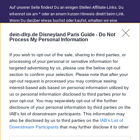
Auf unserer Seite findest Du an einigen Stellen Affiliate-Links. Du
erkennst sie am * oder an einem kurzen Hinweis direkt beim Link.
Wenn Du darüber etwas buchst oder kaufst, erhalten wir eine
Provision. Für Dich entstehen dadurch keine Mehrkosten. Damit hilfst
Du uns, unsere Reiseführer, Tipps und Planungsinhalte weiterhin
dein-dlrp.de Disneyland Paris Guide -
Do Not
Process My Personal Information
kostenlos anzubieten. Vielen Dank für Deine Unterstützung.
Abonniere jetzt unsere magischen News aus den
Disney
If you wish to opt-out of the sale, sharing to third parties, or
Parks
processing of your personal or sensitive information for
targeted advertising by us, please use the below opt-out
section to confirm your selection. Please note that after your
Keine Angebote verpassen
opt-out request is processed you may continue seeing
interest-based ads based on personal information utilized by
Aktuelle News
us or personal information disclosed to third parties prior to
Spannende Lesetipps
your opt-out. You may separately opt-out of the further
Gratis und jederzeit kündbar
disclosure of your personal information by third parties on the
IAB’s list of downstream participants. This information may
also be disclosed by us to third parties on the
IAB’s List of
Downstream Participants
that may further disclose it to other
third parties.