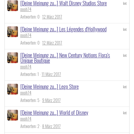
[Deine Meinung zu...] Walt Disney Studios Store
P
pooh74
o
l
Antworten
0
12 März 2017
l
[Deine Meinung zu...] Les Légendes d'Hollywood
P
pooh74
o
l
Antworten
0
12 März 2017
l
[Deine Meinung zu...] New Century Notions Flora's
P
Unique Boutique
o
pooh74
l
l
Antworten
1
11 März 2017
[Deine Meinung zu...] Lego Store
P
pooh74
o
l
Antworten
5
9 März 2017
l
[Deine Meinung zu...] World of Disney
P
pooh74
o
l
Antworten
2
8 März 2017
l