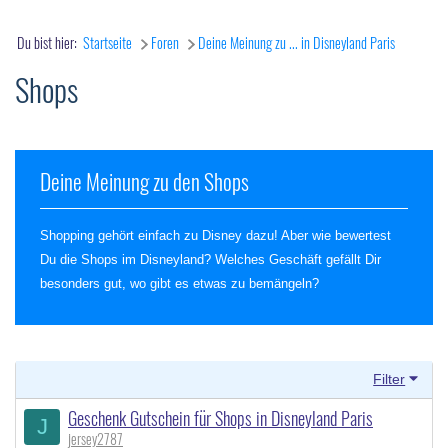
Du bist hier:
Startseite
Foren
Deine Meinung zu ... in Disneyland Paris
Shops
Deine Meinung zu den Shops
Shopping gehört einfach zu Disney dazu! Aber wie bewertest
Du die Shops im Disneyland? Welches Geschäft gefällt Dir
besonders gut, wo gibt es etwas zu bemängeln?
Filter
Geschenk Gutschein für Shops in Disneyland Paris
J
jersey2787