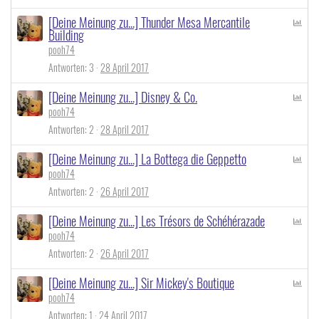
l
[Deine Meinung zu...] Thunder Mesa Mercantile
P
Building
o
pooh74
l
l
Antworten
3
28 April 2017
[Deine Meinung zu...] Disney & Co.
P
pooh74
o
l
Antworten
2
28 April 2017
l
[Deine Meinung zu...] La Bottega die Geppetto
P
pooh74
o
l
Antworten
2
26 April 2017
l
[Deine Meinung zu...] Les Trésors de Schéhérazade
P
pooh74
o
l
Antworten
2
26 April 2017
l
[Deine Meinung zu...] Sir Mickey's Boutique
P
pooh74
o
l
Antworten
1
24 April 2017