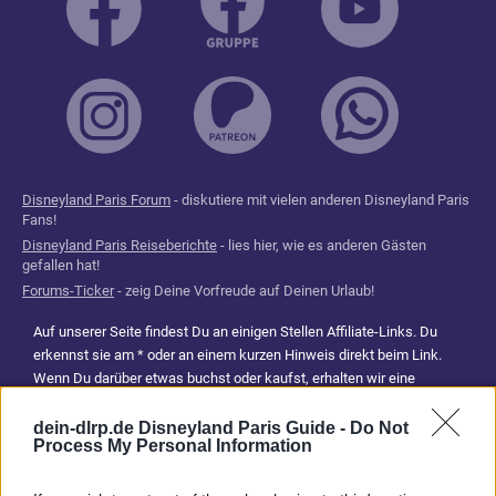
Disneyland Paris Forum
- diskutiere mit vielen anderen Disneyland Paris
Fans!
Disneyland Paris Reiseberichte
- lies hier, wie es anderen Gästen
gefallen hat!
Forums-Ticker
- zeig Deine Vorfreude auf Deinen Urlaub!
Auf unserer Seite findest Du an einigen Stellen Affiliate-Links. Du
erkennst sie am * oder an einem kurzen Hinweis direkt beim Link.
Wenn Du darüber etwas buchst oder kaufst, erhalten wir eine
Provision. Für Dich entstehen dadurch keine Mehrkosten. Damit hilfst
Du uns, unsere Reiseführer, Tipps und Planungsinhalte weiterhin
dein-dlrp.de Disneyland Paris Guide -
Do Not
Process My Personal Information
kostenlos anzubieten. Vielen Dank für Deine Unterstützung.
Abonniere jetzt unsere magischen News aus den
Disney