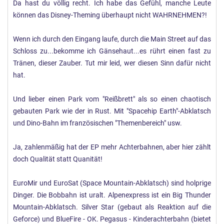
Da hast du völlig recht. Ich habe das Gefühl, manche Leute
allein das theming im disneyland ist unantastbar und sorgt
können das Disney-Theming überhaupt nicht WAHRNEHMEN?!
bei mir für absolutes wohlempfinden!
im europapark ist einfach alles nebeneinander geklatscht
Wenn ich durch den Eingang laufe, durch die Main Street auf das
und es will bei mir einfach keine stimmung aufkommen.
Schloss zu...bekomme ich Gänsehaut...es rührt einen fast zu
Tränen, dieser Zauber. Tut mir leid, wer diesen Sinn dafür nicht
hat.
Und lieber einen Park vom "Reißbrett" als so einen chaotisch
gebauten Park wie der in Rust. Mit "Spacehip Earth"-Abklatsch
und Dino-Bahn im französischen "Themenbereich" usw.
Ja, zahlenmäßig hat der EP mehr Achterbahnen, aber hier zählt
doch Qualität statt Quanität!
EuroMir und EuroSat (Space Mountain-Abklatsch) sind holprige
Dinger. Die Bobbahn ist uralt. Alpenexpress ist ein Big Thunder
Mountain-Abklatsch. Silver Star (gebaut als Reaktion auf die
Geforce) und BlueFire - OK. Pegasus - Kinderachterbahn (bietet