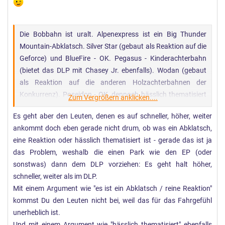
Die Bobbahn ist uralt. Alpenexpress ist ein Big Thunder
Mountain-Abklatsch. Silver Star (gebaut als Reaktion auf die
Geforce) und BlueFire - OK. Pegasus - Kinderachterbahn
(bietet das DLP mit Chasey Jr. ebenfalls). Wodan (gebaut
als Reaktion auf die anderen Holzachterbahnen der
Konkurrenz). Poseidon - OK, dennoch hässlich thematisiert
Zum Vergrößern anklicken....
(aber endlich mal kein Abklatsch!) Matterhorn-Biltz (Wilde
Es geht aber den Leuten, denen es auf schneller, höher, weiter
Maus halt). Nett.
ankommt doch eben gerade nicht drum, ob was ein Abklatsch,
eine Reaktion oder hässlich thematisiert ist - gerade das ist ja
das Problem, weshalb die einen Park wie den EP (oder
sonstwas) dann dem DLP vorziehen: Es geht halt höher,
schneller, weiter als im DLP.
Mit einem Argument wie "es ist ein Abklatsch / reine Reaktion"
kommst Du den Leuten nicht bei, weil das für das Fahrgefühl
unerheblich ist.
Und mit einem Argument wie "hässlich thematisiert" ebenfalls