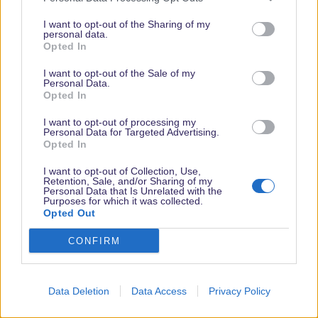
I want to opt-out of the Sharing of my
personal data.
thrill_cosby
Opted In
Besucht die Disney University
I want to opt-out of the Sale of my
Personal Data.
Opted In
6 Oktober 2013
#9
I want to opt-out of processing my
torstendlp schrieb:
Personal Data for Targeted Advertising.
Opted In
Hotels machen sie es vor und sind da Disney in einigen
Bereichen sogar weit vorraus (siehe oben, wo ich mehr dazu
I want to opt-out of Collection, Use,
Retention, Sale, and/or Sharing of my
geschrieben habe: Zimmer etc.).
Personal Data that Is Unrelated with the
Purposes for which it was collected.
Opted Out
über die hotels habe ich auch wirklich nur gutes gehört !
CONFIRM
da könnte sich disney evtl sogar eine scheibe abschneiden.
was das theming mit riesen achterbahnen angeht muss ich
Data Deletion
Data Access
Privacy Policy
torsten natürlich recht geben,
sowas wäre nicht realisierbar !