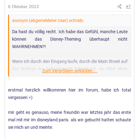
6 Oktober 2013
#7
anonym (abgemeldeter User) schrieb:
Da hast du völlig recht. Ich habe das Gefühl, manche Leute
können das Disney-Theming überhaupt nicht
WAHRNEHMEN?!
Wenn ich durch den Eingang laufe, durch die Main Street auf
das Schloss zu...bekomme ich Gänsehaut...es rührt einen
Zum Vergrößern anklicken....
fast zu Tränen, dieser Zauber. Tut mir leid, wer diesen Sinn
dafür nicht hat.
erstmal herzlich willkommen hier im forum, habe ich total
vergessen =)
mir geht es genauso, meine freundin war letztes jahr das erste
mal mit mir im disneyland paris. als wir gebucht hatten schaute
sie mich an und meinte: