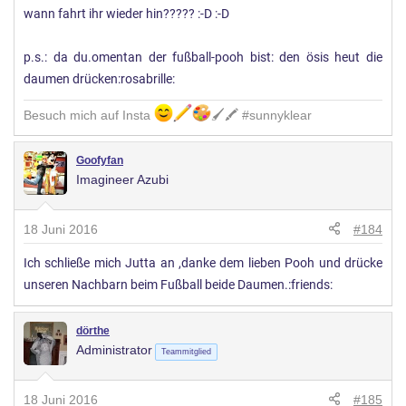
wann fahrt ihr wieder hin????? :-D :-D
p.s.: da du.omentan der fußball-pooh bist: den ösis heut die
daumen drücken:rosabrille:
Besuch mich auf Insta
🖌🖍 #sunnyklear
Goofyfan
Imagineer Azubi
18 Juni 2016
#184
Ich schließe mich Jutta an ,danke dem lieben Pooh und drücke
unseren Nachbarn beim Fußball beide Daumen.:friends:
dörthe
Administrator
Teammitglied
18 Juni 2016
#185