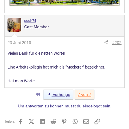
pooh74
Cast Member
23 Juni 2016
#202
Vielen Dank für die netten Worte!
Eine Arbeitskollegin hat mich als "Meckerer" bezeichnet.
Hat man Worte...
Erste
Vorherige
7 von 7
Um antworten zu können musst du eingeloggt sein.
Facebook
X (Twitter)
LinkedIn
Reddit
Pinterest
WhatsApp
E-Mail
Link
Teilen: