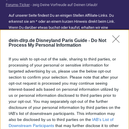
Forums-Ticker
- zeig Deine Vorfreude auf Deinen Urlaub!
Auf unserer Seite findest Du an einigen Stellen Affiliate-Links. Du
erkennst sie am * oder an einem kurzen Hinweis direkt beim Link.
Wenn Du darüber etwas buchst oder kaufst, erhalten wir eine
Provision. Für Dich entstehen dadurch keine Mehrkosten. Damit hilfst
Du uns, unsere Reiseführer, Tipps und Planungsinhalte weiterhin
dein-dlrp.de Disneyland Paris Guide -
Do Not
Process My Personal Information
kostenlos anzubieten. Vielen Dank für Deine Unterstützung.
Abonniere jetzt unsere magischen News aus den
Disney
If you wish to opt-out of the sale, sharing to third parties, or
Parks
processing of your personal or sensitive information for
targeted advertising by us, please use the below opt-out
section to confirm your selection. Please note that after your
Keine Angebote verpassen
opt-out request is processed you may continue seeing
interest-based ads based on personal information utilized by
Aktuelle News
us or personal information disclosed to third parties prior to
Spannende Lesetipps
your opt-out. You may separately opt-out of the further
Gratis und jederzeit kündbar
disclosure of your personal information by third parties on the
IAB’s list of downstream participants. This information may
also be disclosed by us to third parties on the
IAB’s List of
Downstream Participants
that may further disclose it to other