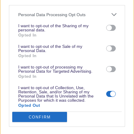
third parties.
Personal Data Processing Opt Outs
I want to opt-out of the Sharing of my
personal data.
Opted In
Vielen Dank,
I want to opt-out of the Sale of my
dass Du unsere
Personal Data.
Opted In
Seite liest.
Schau
I want to opt-out of processing my
Personal Data for Targeted Advertising.
regelmäßig
Opted In
wieder rein!
I want to opt-out of Collection, Use,
Retention, Sale, and/or Sharing of my
Personal Data that Is Unrelated with the
Purposes for which it was collected.
Opted Out
© dein-dlrp | Einige Elemente ©Disney. dein-dlrp ist ein Reiseführer für
Disneyland Paris & Walt Disney World und ist unabhängig von "The Walt
Disney Company", "EuroDisney S.C.A." oder deren Tochter- sowie
CONFIRM
Partnerunternehmen.
Impressum
|
Datenschutzerklärung