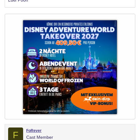
Euer Pooh
FoRever
F
Cast Member