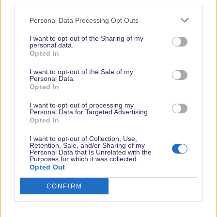
third parties.
Personal Data Processing Opt Outs
I want to opt-out of the Sharing of my
personal data.
Opted In
Vielen Dank,
I want to opt-out of the Sale of my
dass Du unsere
Personal Data.
Opted In
Seite liest.
Schau
I want to opt-out of processing my
Personal Data for Targeted Advertising.
regelmäßig
Opted In
wieder rein!
I want to opt-out of Collection, Use,
Retention, Sale, and/or Sharing of my
Personal Data that Is Unrelated with the
Purposes for which it was collected.
Opted Out
© dein-dlrp | Einige Elemente ©Disney. dein-dlrp ist ein Reiseführer für
Disneyland Paris & Walt Disney World und ist unabhängig von "The Walt
Disney Company", "EuroDisney S.C.A." oder deren Tochter- sowie
CONFIRM
Partnerunternehmen.
Impressum
|
Datenschutzerklärung