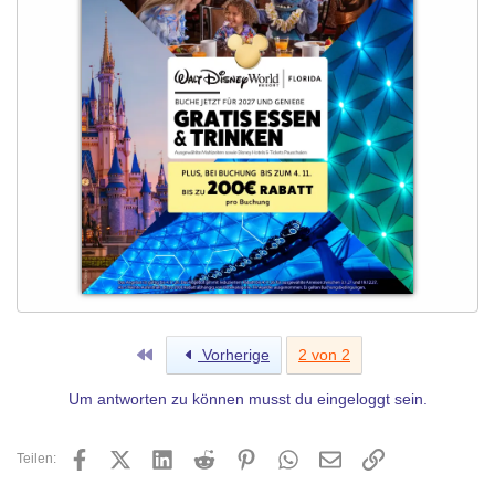
Erste
Vorherige
2 von 2
Um antworten zu können musst du eingeloggt sein.
Facebook
X (Twitter)
LinkedIn
Reddit
Pinterest
WhatsApp
E-Mail
Link
Teilen: