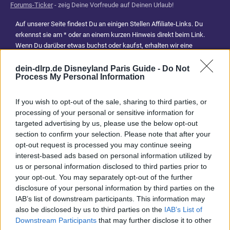
Forums-Ticker
- zeig Deine Vorfreude auf Deinen Urlaub!
Auf unserer Seite findest Du an einigen Stellen Affiliate-Links. Du
erkennst sie am * oder an einem kurzen Hinweis direkt beim Link.
Wenn Du darüber etwas buchst oder kaufst, erhalten wir eine
Provision. Für Dich entstehen dadurch keine Mehrkosten. Damit hilfst
Du uns, unsere Reiseführer, Tipps und Planungsinhalte weiterhin
dein-dlrp.de Disneyland Paris Guide -
Do Not
Process My Personal Information
kostenlos anzubieten. Vielen Dank für Deine Unterstützung.
Abonniere jetzt unsere magischen News aus den
Disney
If you wish to opt-out of the sale, sharing to third parties, or
Parks
processing of your personal or sensitive information for
targeted advertising by us, please use the below opt-out
section to confirm your selection. Please note that after your
Keine Angebote verpassen
opt-out request is processed you may continue seeing
interest-based ads based on personal information utilized by
Aktuelle News
us or personal information disclosed to third parties prior to
Spannende Lesetipps
your opt-out. You may separately opt-out of the further
Gratis und jederzeit kündbar
disclosure of your personal information by third parties on the
IAB’s list of downstream participants. This information may
also be disclosed by us to third parties on the
IAB’s List of
Downstream Participants
that may further disclose it to other