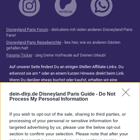
Disneyland Paris Forum
- diskutiere mit vielen anderen Disneyland Paris
Fans!
Disneyland Paris Reiseberichte
- lies hier, wie es anderen Gästen
gefallen hat!
Forums-Ticker
- zeig Deine Vorfreude auf Deinen Urlaub!
Auf unserer Seite findest Du an einigen Stellen Affiliate-Links. Du
erkennst sie am * oder an einem kurzen Hinweis direkt beim Link.
Wenn Du darüber etwas buchst oder kaufst, erhalten wir eine
Provision. Für Dich entstehen dadurch keine Mehrkosten. Damit hilfst
Du uns, unsere Reiseführer, Tipps und Planungsinhalte weiterhin
dein-dlrp.de Disneyland Paris Guide -
Do Not
Process My Personal Information
kostenlos anzubieten. Vielen Dank für Deine Unterstützung.
Abonniere jetzt unsere magischen News aus den
Disney
If you wish to opt-out of the sale, sharing to third parties, or
Parks
processing of your personal or sensitive information for
targeted advertising by us, please use the below opt-out
section to confirm your selection. Please note that after your
Keine Angebote verpassen