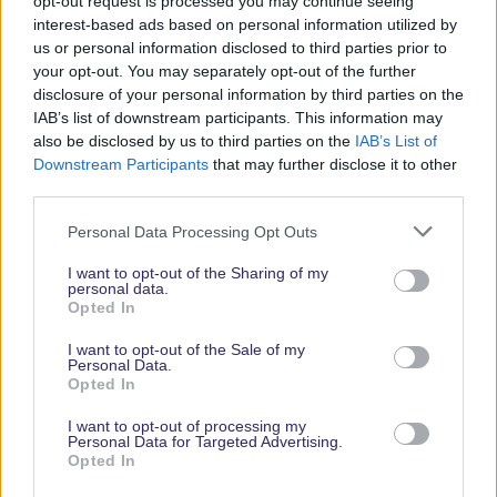
opt-out request is processed you may continue seeing
interest-based ads based on personal information utilized by
Aktuelle News
us or personal information disclosed to third parties prior to
Spannende Lesetipps
your opt-out. You may separately opt-out of the further
Gratis und jederzeit kündbar
disclosure of your personal information by third parties on the
IAB’s list of downstream participants. This information may
also be disclosed by us to third parties on the
IAB’s List of
Downstream Participants
that may further disclose it to other
third parties.
Personal Data Processing Opt Outs
I want to opt-out of the Sharing of my
personal data.
Opted In
Vielen Dank,
I want to opt-out of the Sale of my
dass Du unsere
Personal Data.
Opted In
Seite liest.
Schau
I want to opt-out of processing my
Personal Data for Targeted Advertising.
regelmäßig
Opted In
wieder rein!