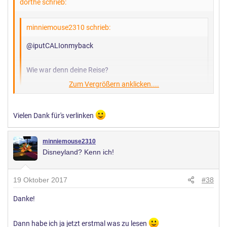
dörthe schrieb:
minniemouse2310 schrieb:
@iputCALIonmyback
Wie war denn deine Reise?
Zum Vergrößern anklicken....
Lieben Gruß
Nina
Zum Vergrößern anklicken....
Vielen Dank für's verlinken
Hier
findest Du die ersten Eindrücke der Cruise.
minniemouse2310
Disneyland? Kenn ich!
19 Oktober 2017
#38
Danke!
Dann habe ich ja jetzt erstmal was zu lesen