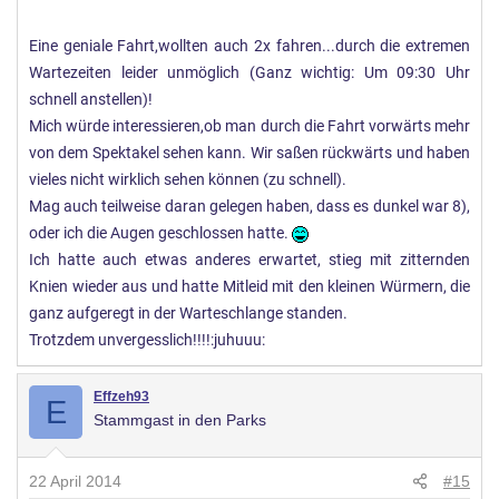
Pärchen hat, das nicht dem eigenen Gewicht entspricht,
Eine geniale Fahrt,wollten auch 2x fahren...durch die extremen
denn dann dreht man sich noch extremer. Einziges - ständig
Wartezeiten leider unmöglich (Ganz wichtig: Um 09:30 Uhr
wiederkehrendes - Manko: Der Ride ist für kleine Kinder nur
schnell anstellen)!
bedingt geeignet. Immer wieder sehen wir heulende und
Mich würde interessieren,ob man durch die Fahrt vorwärts mehr
traumatisierte kleine Wesen, die sich von einer Nemo-
von dem Spektakel sehen kann. Wir saßen rückwärts und haben
Achterbahn etwas komplett anderes vorgestellt hatten. Die
vieles nicht wirklich sehen können (zu schnell).
unmissverständlichen Warnhinweise im Wartebereich
Mag auch teilweise daran gelegen haben, dass es dunkel war 8),
wurden entweder ignoriert oder aber als Ansporn
oder ich die Augen geschlossen hatte.
missverstanden. Also, liebe Eltern kleiner Kinder: In dieser
Ich hatte auch etwas anderes erwartet, stieg mit zitternden
Bahn geht es ganz schön heftig zur Sache, und wenn euer
Knien wieder aus und hatte Mitleid mit den kleinen Würmern, die
Kind keine sehr schnellen Achterbahnen gewohnt ist, dann
ganz aufgeregt in der Warteschlange standen.
sollte man vielleicht drauf verzichten.
Trotzdem unvergesslich!!!!:juhuuu:
Effzeh93
E
Stammgast in den Parks
22 April 2014
#15