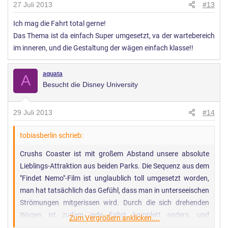
27 Juli 2013
#13
Ich mag die Fahrt total gerne!
Das Thema ist da einfach Super umgesetzt, va der wartebereich
im inneren, und die Gestaltung der wägen einfach klasse!!
aquata
A
Besucht die Disney University
29 Juli 2013
#14
tobiasberlin schrieb:
Crushs Coaster ist mit großem Abstand unsere absolute
Lieblings-Attraktion aus beiden Parks. Die Sequenz aus dem
"Findet Nemo"-Film ist unglaublich toll umgesetzt worden,
man hat tatsächlich das Gefühl, dass man in unterseeischen
Strömungen mitgerissen wird. Durch die sich drehenden
Wagen ist zudem jede Fahrt komplett anders, und
Zum Vergrößern anklicken....
besonders lustig wird es, wenn man als "Gegenpart" ein