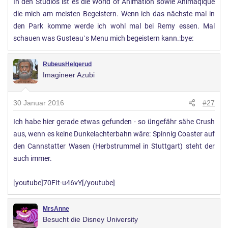
In den Studios ist es die World of Animation sowie Animaqique
die mich am meisten Begeistern. Wenn ich das nächste mal in
den Park komme werde ich wohl mal bei Remy essen. Mal
schauen was Gusteau`s Menu mich begeistern kann.:bye:
RubeusHelgerud
Imagineer Azubi
30 Januar 2016
#27
Ich habe hier gerade etwas gefunden - so üngefähr sähe Crush
aus, wenn es keine Dunkelachterbahn wäre: Spinnig Coaster auf
den Cannstatter Wasen (Herbstrummel in Stuttgart) steht der
auch immer.
[youtube]70FIt-u46vY[/youtube]
MrsAnne
Besucht die Disney University