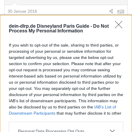
30 Januar 2016
#28
Ich bin ja froh, dass es im Dunkeln ist...ich hab doch
dein-dlrp.de Disneyland Paris Guide -
Do Not
Höhenangst
Außerdem ist es witzig, wenn man nicht weiß,
Process My Personal Information
ob es gleich runter oder hoch geht
If you wish to opt-out of the sale, sharing to third parties, or
processing of your personal or sensitive information for
Gaby23
targeted advertising by us, please use the below opt-out
Imagineer
section to confirm your selection. Please note that after your
opt-out request is processed you may continue seeing
1 Februar 2016
#29
interest-based ads based on personal information utilized by
us or personal information disclosed to third parties prior to
:scare2:Schade, dass ich diesen Film nicht gesehen habe, bevor
your opt-out. You may separately opt-out of the further
ich damit gefahren bin, ich hätte es niiiieeee gemacht. So war ich
disclosure of your personal information by third parties on the
leider doch dabei, und ich bin tausend Tode gestorben. Für mich
IAB’s list of downstream participants. This information may
war es echt too much. BTM liebe ich, aber das ist auch das
also be disclosed by us to third parties on the
IAB’s List of
Downstream Participants
that may further disclose it to other
äußerste der Gefühle.
third parties.
Personal Data Processing Opt Outs