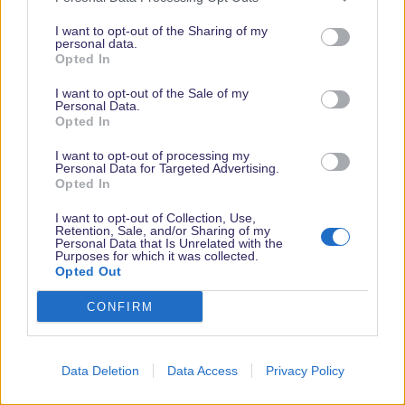
I want to opt-out of the Sharing of my
personal data.
Opted In
I want to opt-out of the Sale of my
Personal Data.
Nächster Urlaub am 02.12.2024
Opted In
Lexi
I want to opt-out of processing my
Stammgast in den Parks
Personal Data for Targeted Advertising.
Opted In
1 Februar 2016
#30
I want to opt-out of Collection, Use,
Retention, Sale, and/or Sharing of my
Personal Data that Is Unrelated with the
Ich hatte Crush's Coaster anders in Erinnerung.
Purposes for which it was collected.
Opted Out
Mit Videosequenzen am Anfang, mit Schildkröten im Strom und
dann mit dem fiesen Fisch mit dem Licht und Quallen... Davon
CONFIRM
war nun nichts mehr da... es ging gleich zur Sache.
Wann haben Sie das geändert?:mda:
Data Deletion
Data Access
Privacy Policy
Letzte
1 von 2
Nächste