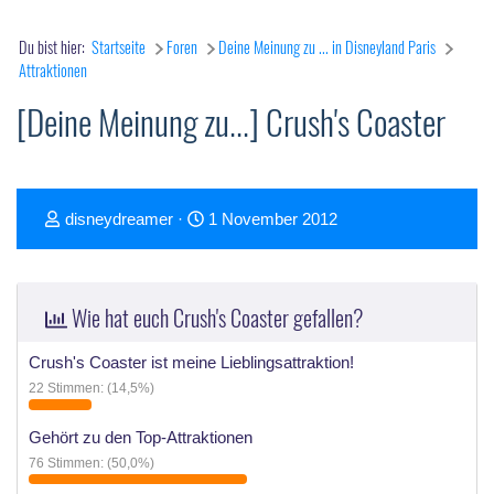
Du bist hier:
Startseite
Foren
Deine Meinung zu ... in Disneyland Paris
Attraktionen
[Deine Meinung zu...] Crush's Coaster
T
D
disneydreamer
1 November 2012
h
a
e
t
m
u
Wie hat euch Crush's Coaster gefallen?
e
m
n
S
Crush's Coaster ist meine Lieblingsattraktion!
s
t
22 Stimmen: (14,5%)
t
a
Gehört zu den Top-Attraktionen
a
r
76 Stimmen: (50,0%)
r
t
t