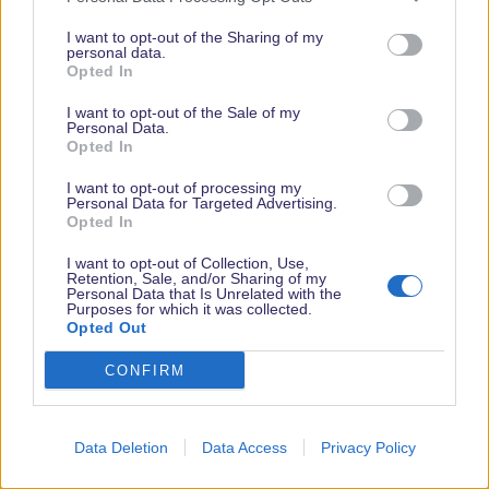
I want to opt-out of the Sharing of my
keine vom Disneyland Paris.
personal data.
Opted In
Das Merchandise muß nicht unbedingt vom Disneyland Paris
sein, ganz allgemein von Disney ist auch völlig okay.
I want to opt-out of the Sale of my
Personal Data.
Denn wenn man genau hin schaut ist zu erkennen das von
Opted In
meinen Magneten auch eins nicht aus Paris ist. :0)
I want to opt-out of processing my
Personal Data for Targeted Advertising.
MainStation
Opted In
Imagineer
I want to opt-out of Collection, Use,
Retention, Sale, and/or Sharing of my
Personal Data that Is Unrelated with the
4 September 2021
#16
Purposes for which it was collected.
Opted Out
Guten Morgen,
CONFIRM
hat noch jemand Disney Magnete die er zeigen möchte?
@braveprincess
Deine sind so süß.
Data Deletion
Data Access
Privacy Policy