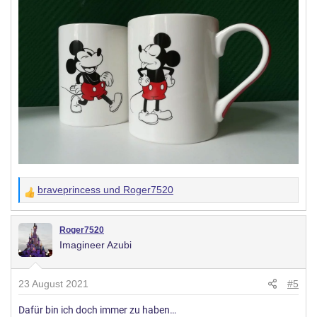
braveprincess
und
Roger7520
W
e
r
Roger7520
Imagineer Azubi
t
u
n
23 August 2021
#5
g
Dafür bin ich doch immer zu haben…
e