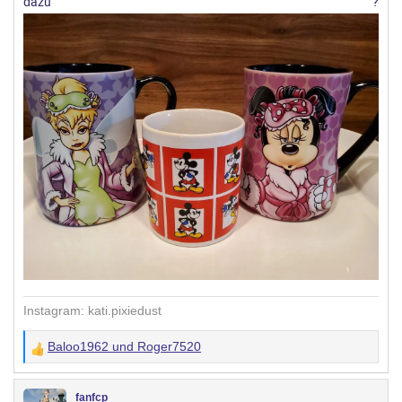
dazu ?
Instagram: kati.pixiedust
Baloo1962
und
Roger7520
W
e
r
fanfcp