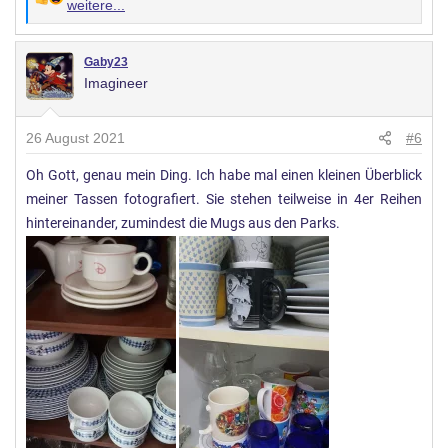
W
weitere...
e
r
Gaby23
t
Imagineer
u
n
26 August 2021
#6
g
e
Oh Gott, genau mein Ding. Ich habe mal einen kleinen Überblick
n
meiner Tassen fotografiert. Sie stehen teilweise in 4er Reihen
:
hintereinander, zumindest die Mugs aus den Parks.