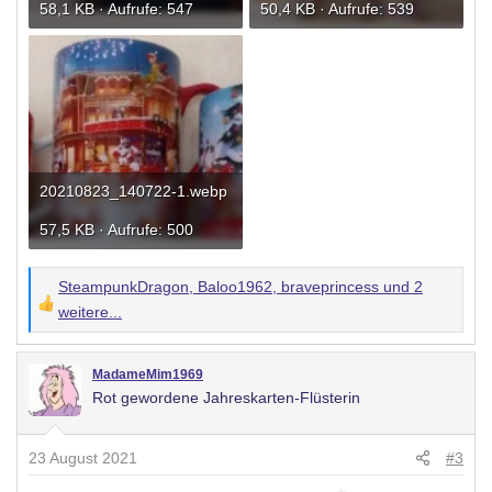
58,1 KB · Aufrufe: 547
50,4 KB · Aufrufe: 539
20210823_140722-1.webp
57,5 KB · Aufrufe: 500
SteampunkDragon
,
Baloo1962
,
braveprincess
und 2
W
weitere...
e
r
MadameMim1969
t
Rot gewordene Jahreskarten-Flüsterin
u
n
23 August 2021
#3
g
e