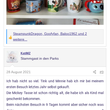
SteampunkDragon
,
Goofyfan
,
Baloo1962
und 2
W
weitere...
e
r
KatiMZ
t
Stammgast in den Parks
u
n
28 August 2021
#9
g
e
Ich hab nicht so viel. Tink und Minnie hab ich mir bei meinem
n
ersten Besuch letztes Jahr selbst gekauft.
:
Die Mickey Tasse ist schon richtig alt, die habe ich als Kind mal
geschenkt bekommen.
Beim nächsten Besuch in 9 Tagen kommt aber sicher noch was