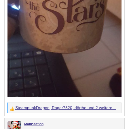
SteampunkDragon
,
Roger7520
,
dörthe
und 2 weitere...
W
e
r
MainStation