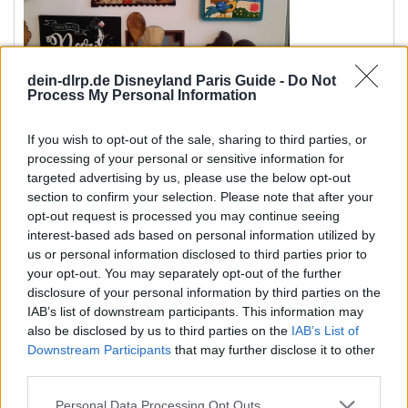
dein-dlrp.de Disneyland Paris Guide -
Do Not
Process My Personal Information
If you wish to opt-out of the sale, sharing to third parties, or
processing of your personal or sensitive information for
targeted advertising by us, please use the below opt-out
section to confirm your selection. Please note that after your
Rita
,
BlackPearl
,
Goofyfan
und 3 weitere...
W
opt-out request is processed you may continue seeing
e
interest-based ads based on personal information utilized by
r
MainStation
us or personal information disclosed to third parties prior to
Imagineer
t
your opt-out. You may separately opt-out of the further
disclosure of your personal information by third parties on the
u
IAB’s list of downstream participants. This information may
n
31 August 2021
#15
also be disclosed by us to third parties on the
IAB’s List of
g
Downstream Participants
that may further disclose it to other
e
Roger7520 schrieb:
third parties.
n
Magnete habe ich leider auch nicht zu bieten, zumindest
:
Personal Data Processing Opt Outs