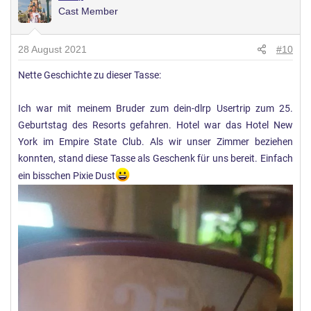
Cast Member
t
u
n
28 August 2021
#10
g
Nette Geschichte zu dieser Tasse:
e
n
:
Ich war mit meinem Bruder zum dein-dlrp Usertrip zum 25.
Geburtstag des Resorts gefahren. Hotel war das Hotel New
York im Empire State Club. Als wir unser Zimmer beziehen
konnten, stand diese Tasse als Geschenk für uns bereit. Einfach
ein bisschen Pixie Dust