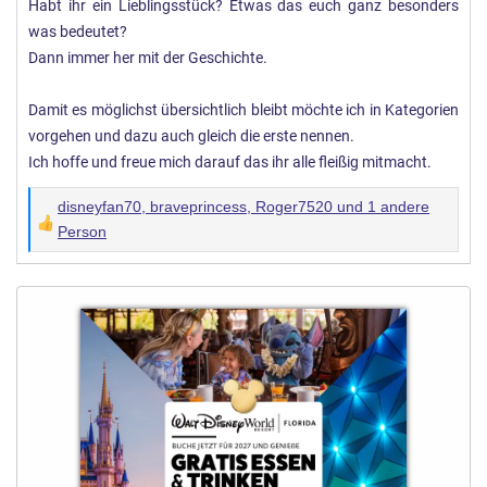
Habt ihr ein Lieblingsstück? Etwas das euch ganz besonders
was bedeutet?
Dann immer her mit der Geschichte.
Damit es möglichst übersichtlich bleibt möchte ich in Kategorien
vorgehen und dazu auch gleich die erste nennen.
Ich hoffe und freue mich darauf das ihr alle fleißig mitmacht.
disneyfan70
,
braveprincess
,
Roger7520
und 1 andere
W
Person
e
r
t
u
n
g
e
n
: