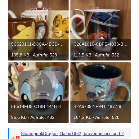
5C629161-D8CA-4BCD-BA63-48D7178AEA29.webp
C28A1016-CBFE-4833-B448-4B45BC91B20B.webp
105,8 KB · Aufrufe: 528
113,5 KB · Aufrufe: 532
EE514FD5-C18B-444B-8F26-D565296D16E7.webp
B2A67392-F941-4877-98ED-BB389CB3B163.webp
96,6 KB · Aufrufe: 482
104,2 KB · Aufrufe: 528
SteampunkDragon
,
Baloo1962
,
braveprincess
und 2