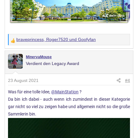
braveprincess
,
Roger7520
und
Goofyfan
W
e
r
MinervaMouse
Verdient den Legacy Award
t
u
n
23 August 2021
#4
g
Was für eine tolle Idee,
@MainStation
?
e
Da bin ich dabei - auch wenn ich zumindest in dieser Kategorie
n
:
gar nicht so viel zu zeigen habe und allgemein nicht so die große
Sammlerin bin.