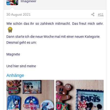
Imagineer
t
u
n
30 August 2021
#11
g
Wie schön das ihr so zahlreich mitmacht. Das freut mich sehr.
e
n
:
Dann starte ich die neue Woche mal mit einer neuen Kategorie.
Diesmal geht es um:
Magnete
Und hier sind meine
Anhänge