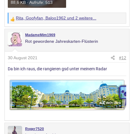
88,6 KB · Aufrufe: 513
Rita
,
Goofyfan
,
Baloo1962
und 2 weitere...
W
e
r
MadameMim1969
Rot gewordene Jahreskarten-Flüsterin
t
u
n
30 August 2021
#12
g
Da bin ich raus, die rangieren gsd unter meinem Radar
e
n
:
Roger7520