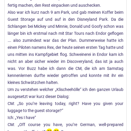
fertig machen, den Rest einpacken und auschecken.
Also war ich kurz nach 9 am Park, und gab meinen Koffer beim
Guest Storage auf und auf in den Disneyland Park. Da die
Schlangen bei Mickey und Minnie, Donald und Goofy schon was
länger bin ich erstmal nach mit Star Tours nach Endor geflogen
…. also zumindest war das der Plan. Dummerweise hatte ich
einen Piloten namens Rex, der heute seinen ersten Tag hatte und
uns mitten ins Kampfgebiet flog. Schweinerei in Endor kam ich
nicht an aber sicher wieder im Discoveryland, das ist ja auch
was. Vor Buzz habe ich dann die CM, die ich am Samstag
kennenlernen durfte wieder getroffen und konnte mit ihr ein
kleines Schwätzchen halten.
Um zu verstehen welcher „Klischeehölle“ ich den ganzen Urlaub
ausgesetzt war kurz dieser Dialog:
CM: „So you’re leaving today, right? Have you given your
luggage to the guest storage?“
Ich: „Yes I have“
CM: „Off course you have, you’re German, well-prepared