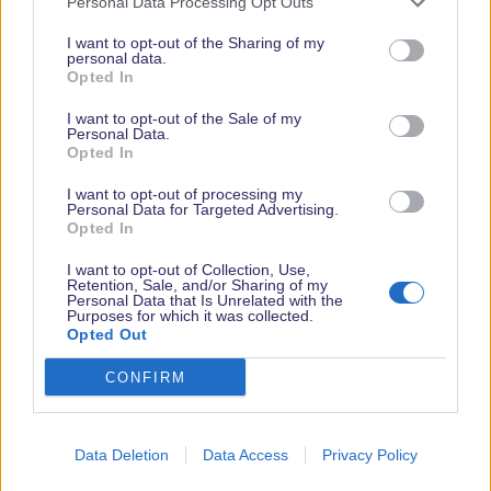
Personal Data Processing Opt Outs
I want to opt-out of the Sharing of my
personal data.
Opted In
Vielen Dank,
I want to opt-out of the Sale of my
dass Du unsere
Personal Data.
Opted In
Seite liest.
Schau
I want to opt-out of processing my
Personal Data for Targeted Advertising.
regelmäßig
Opted In
wieder rein!
I want to opt-out of Collection, Use,
Retention, Sale, and/or Sharing of my
Personal Data that Is Unrelated with the
Purposes for which it was collected.
Opted Out
© dein-dlrp | Einige Elemente ©Disney. dein-dlrp ist ein Reiseführer für
Disneyland Paris & Walt Disney World und ist unabhängig von "The Walt
Disney Company", "EuroDisney S.C.A." oder deren Tochter- sowie
CONFIRM
Partnerunternehmen.
Impressum
|
Datenschutzerklärung
®
Data Deletion
Data Access
Privacy Policy
Community platform by XenForo
© 2010-2024 XenForo Ltd.