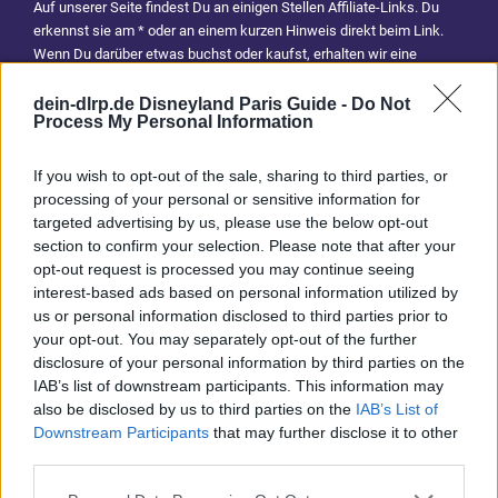
Auf unserer Seite findest Du an einigen Stellen Affiliate-Links. Du
erkennst sie am * oder an einem kurzen Hinweis direkt beim Link.
Wenn Du darüber etwas buchst oder kaufst, erhalten wir eine
Provision. Für Dich entstehen dadurch keine Mehrkosten. Damit hilfst
Du uns, unsere Reiseführer, Tipps und Planungsinhalte weiterhin
dein-dlrp.de Disneyland Paris Guide -
Do Not
Process My Personal Information
kostenlos anzubieten. Vielen Dank für Deine Unterstützung.
Abonniere jetzt unsere magischen News aus den
Disney
If you wish to opt-out of the sale, sharing to third parties, or
Parks
processing of your personal or sensitive information for
targeted advertising by us, please use the below opt-out
section to confirm your selection. Please note that after your
Keine Angebote verpassen
opt-out request is processed you may continue seeing
interest-based ads based on personal information utilized by
Aktuelle News
us or personal information disclosed to third parties prior to
Spannende Lesetipps
your opt-out. You may separately opt-out of the further
Gratis und jederzeit kündbar
disclosure of your personal information by third parties on the
IAB’s list of downstream participants. This information may
also be disclosed by us to third parties on the
IAB’s List of
Downstream Participants
that may further disclose it to other
third parties.