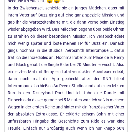
because it’s efficient“
: D
In der Zwischenzeit schickte sie ein junges Mädchen, dass mit
ihrem Vater auf Buzz ging auf eine ganz spezielle Mission und
gab ihr die Wartezeitenkarte mit, die dann vorne beim Einstieg
wieder abgegeben wird. Das Mädchen begann über beide Ohren
zu strahlen ob dieser besonderen Mission. Ich verabschiedete
mich wenig später und löste meinen FP für Buzz ein. Danach
gings nochmal in die Studios. Aerosmith Interrompue … dafür
traf ich die Incredibles an. Nochmal rüber zum Place de la Remy
und Glück gehabt die Single Rider bei 20 Minuten erwischt. Also
ein letztes Mal mit Remy ein total verrücktes Abenteuer erlebt,
dann noch mal die App gecheckt aber der RNR bliebt
Interrompue also hieß es Au Revoir Studios und auf einen letzten
Run in den Disneyland Park Und ich fuhr eine Runde mit
Pinocchio da dieser gerade bei 5 Minuten war. Ich saß in meinem
Wagen in der ersten Reihe und hinter mir ein französischer Vater
der absoluten Extraklasse. Er erklärte seinem Sohn mit einer
unfassbaren Hingabe die Geschichte zum Ride es war eine
Freude. Einfach nur Großartig auch wenn ich nur knapp 60%