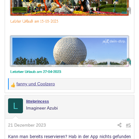
fanny
und
Coolzero
W
e
r
littelprincess
L
Imagineer Azubi
t
u
n
21 Dezember 2023
#5
g
Kann man bereits reservieren? Hab in der App nichts gefunden
e