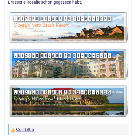
Brasserie Rosalie schon gegessen habt.
Celli1985
W