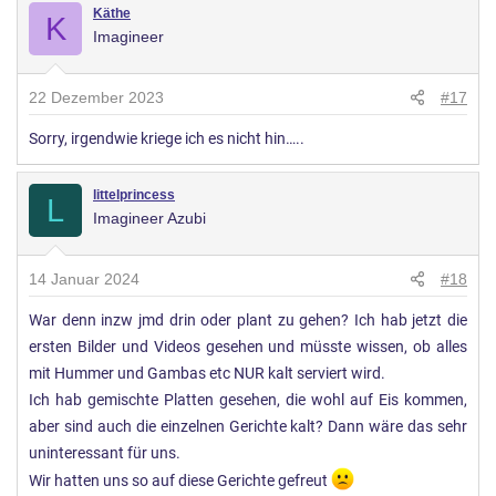
r
Käthe
K
Imagineer
t
u
n
22 Dezember 2023
#17
g
Sorry, irgendwie kriege ich es nicht hin…..
e
n
:
littelprincess
L
Imagineer Azubi
14 Januar 2024
#18
War denn inzw jmd drin oder plant zu gehen? Ich hab jetzt die
ersten Bilder und Videos gesehen und müsste wissen, ob alles
mit Hummer und Gambas etc NUR kalt serviert wird.
Ich hab gemischte Platten gesehen, die wohl auf Eis kommen,
aber sind auch die einzelnen Gerichte kalt? Dann wäre das sehr
uninteressant für uns.
Wir hatten uns so auf diese Gerichte gefreut