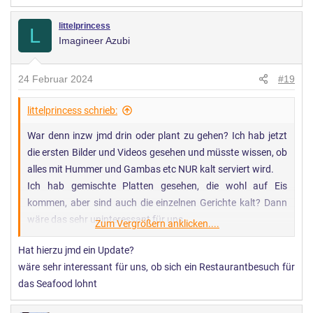
littelprincess
L
Imagineer Azubi
24 Februar 2024
#19
littelprincess schrieb:
War denn inzw jmd drin oder plant zu gehen? Ich hab jetzt
die ersten Bilder und Videos gesehen und müsste wissen, ob
alles mit Hummer und Gambas etc NUR kalt serviert wird.
Ich hab gemischte Platten gesehen, die wohl auf Eis
kommen, aber sind auch die einzelnen Gerichte kalt? Dann
wäre das sehr uninteressant für uns.
Zum Vergrößern anklicken....
Wir hatten uns so auf diese Gerichte gefreut
Hat hierzu jmd ein Update?
wäre sehr interessant für uns, ob sich ein Restaurantbesuch für
das Seafood lohnt