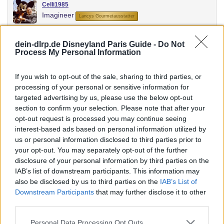
Celli1985
Imagineer
Lancys Gourmetausstatter
24 Februar 2024
#20
dein-dlrp.de Disneyland Paris Guide -
Do Not
Process My Personal Information
Die YouTuber sind alle ziemlich happy…wir wollen im März auch
mal hin…
If you wish to opt-out of the sale, sharing to third parties, or
processing of your personal or sensitive information for
Dream and Shine Brighter!!!
targeted advertising by us, please use the below opt-out
section to confirm your selection. Please note that after your
littelprincess
opt-out request is processed you may continue seeing
L
Imagineer Azubi
interest-based ads based on personal information utilized by
us or personal information disclosed to third parties prior to
your opt-out. You may separately opt-out of the further
24 Februar 2024
#21
disclosure of your personal information by third parties on the
IAB’s list of downstream participants. This information may
Celli1985 schrieb:
also be disclosed by us to third parties on the
IAB’s List of
Downstream Participants
that may further disclose it to other
Die YouTuber sind alle ziemlich happy…wir wollen im März
third parties.
auch mal hin…
Personal Data Processing Opt Outs