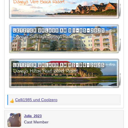
Celli1985
und
Coolzero
W
e
r
Julia_2023
Cast Member
t