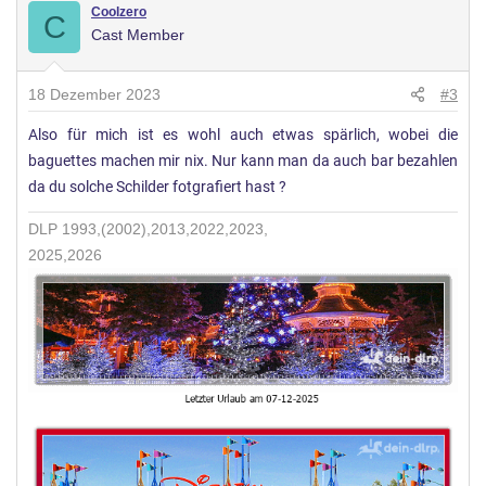
r
Coolzero
C
Cast Member
t
u
n
18 Dezember 2023
#3
g
Also für mich ist es wohl auch etwas spärlich, wobei die
e
baguettes machen mir nix. Nur kann man da auch bar bezahlen
n
:
da du solche Schilder fotgrafiert hast ?
DLP 1993,(2002),2013,2022,2023,
2025,2026