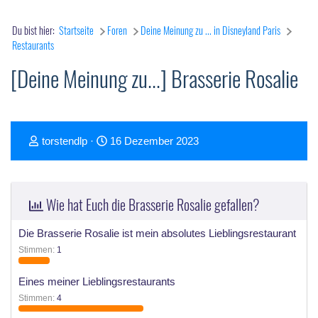
Du bist hier:
Startseite
Foren
Deine Meinung zu ... in Disneyland Paris
Restaurants
[Deine Meinung zu...] Brasserie Rosalie
T
D
torstendlp
16 Dezember 2023
h
a
e
t
m
u
Wie hat Euch die Brasserie Rosalie gefallen?
e
m
n
S
Die Brasserie Rosalie ist mein absolutes Lieblingsrestaurant
s
t
Stimmen:
1
t
a
Eines meiner Lieblingsrestaurants
a
r
Stimmen:
4
r
t
t