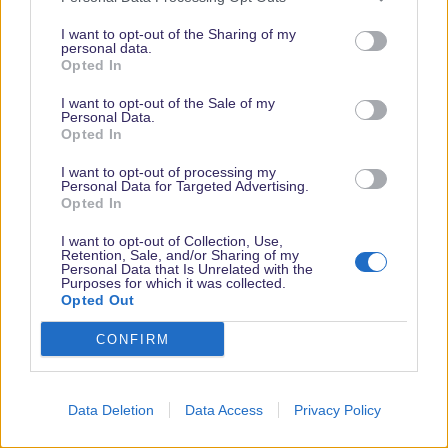
Ich weiß, aber ist das Seafood alles kalt (wie im Royal Banquett)
oder gibt es das auch warm?
I want to opt-out of the Sharing of my
personal data.
Opted In
Celli1985
Imagineer
I want to opt-out of the Sale of my
Lancys Gourmetausstatter
Personal Data.
Opted In
24 Februar 2024
#22
I want to opt-out of processing my
Personal Data for Targeted Advertising.
Opted In
I want to opt-out of Collection, Use,
Retention, Sale, and/or Sharing of my
Personal Data that Is Unrelated with the
Purposes for which it was collected.
Opted Out
CONFIRM
Data Deletion
Data Access
Privacy Policy