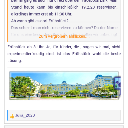
Bei mir ging es auch nur direkt über den Facebook Link. Man
Stand heute kann bis einschließlich 19.2.23 reservieren,
allerdings immer erst ab 11:30 Uhr.
Ab wann gibt es dort Frühstück?
Das scheint man nicht reservieren zu können? Da der Name
für uns eine besondere Bedeutung hat, wollen wir unbedingt
Zum Vergrößern anklicken....
dort Essen gehen. Allerdings bin ich noch nicht sicher ob für
Frühstück ab 8 Uhr. Ja, für Kinder, die , sagen wir mal, nicht
die Kinder irgendwas anderes in Frage kommt dort außer
experimentierfreudig sind, ist das Frühstück wohl die beste
das Frühstück ??‍
Lösung.
Julia_2023
W
e