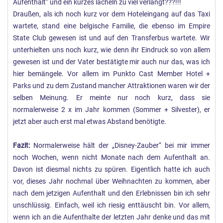
Aufenthalt“ und ein kurzes lächeln zu viel verlangt???!!!
Draußen, als ich noch kurz vor dem Hoteleingang auf das Taxi
wartete, stand eine belgische Familie, die ebenso im Empire
State Club gewesen ist und auf den Transferbus wartete. Wir
unterhielten uns noch kurz, wie denn ihr Eindruck so von allem
gewesen ist und der Vater bestätigte mir auch nur das, was ich
hier bemängele. Vor allem im Punkto Cast Member Hotel +
Parks und zu dem Zustand mancher Attraktionen waren wir der
selben Meinung. Er meinte nur noch kurz, dass sie
normalerweise 2 x im Jahr kommen (Sommer + Silvester), er
jetzt aber auch erst mal etwas Abstand benötigte.
Fazit:
Normalerweise hält der „Disney-Zauber“ bei mir immer
noch Wochen, wenn nicht Monate nach dem Aufenthalt an.
Davon ist diesmal nichts zu spüren. Eigentlich hatte ich auch
vor, dieses Jahr nochmal über Weihnachten zu kommen, aber
nach dem jetzigen Aufenthalt und den Erlebnissen bin ich sehr
unschlüssig. Einfach, weil ich riesig enttäuscht bin. Vor allem,
wenn ich an die Aufenthalte der letzten Jahr denke und das mit