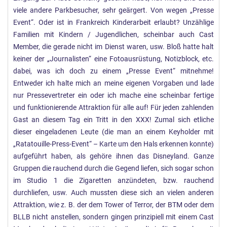
viele andere Parkbesucher, sehr geärgert. Von wegen „Presse
Event“. Oder ist in Frankreich Kinderarbeit erlaubt? Unzählige
Familien mit Kindern / Jugendlichen, scheinbar auch Cast
Member, die gerade nicht im Dienst waren, usw. Bloß hatte halt
keiner der „Journalisten“ eine Fotoausrüstung, Notizblock, etc.
dabei, was ich doch zu einem „Presse Event“ mitnehme!
Entweder ich halte mich an meine eigenen Vorgaben und lade
nur Pressevertreter ein oder ich mache eine scheinbar fertige
und funktionierende Attraktion für alle auf! Für jeden zahlenden
Gast an diesem Tag ein Tritt in den XXX! Zumal sich etliche
dieser eingeladenen Leute (die man an einem Keyholder mit
„Ratatouille-Press-Event“ – Karte um den Hals erkennen konnte)
aufgeführt haben, als gehöre ihnen das Disneyland. Ganze
Gruppen die rauchend durch die Gegend liefen, sich sogar schon
im Studio 1 die Zigaretten anzündeten, bzw. rauchend
durchliefen, usw. Auch mussten diese sich an vielen anderen
Attraktion, wie z. B. der dem Tower of Terror, der BTM oder dem
BLLB nicht anstellen, sondern gingen prinzipiell mit einem Cast