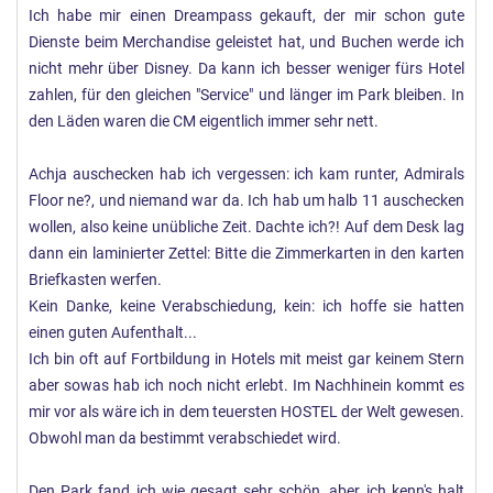
Ich habe mir einen Dreampass gekauft, der mir schon gute
Dienste beim Merchandise geleistet hat, und Buchen werde ich
nicht mehr über Disney. Da kann ich besser weniger fürs Hotel
zahlen, für den gleichen "Service" und länger im Park bleiben. In
den Läden waren die CM eigentlich immer sehr nett.
Achja auschecken hab ich vergessen: ich kam runter, Admirals
Floor ne?, und niemand war da. Ich hab um halb 11 auschecken
wollen, also keine unübliche Zeit. Dachte ich?! Auf dem Desk lag
dann ein laminierter Zettel: Bitte die Zimmerkarten in den karten
Briefkasten werfen.
Kein Danke, keine Verabschiedung, kein: ich hoffe sie hatten
einen guten Aufenthalt...
Ich bin oft auf Fortbildung in Hotels mit meist gar keinem Stern
aber sowas hab ich noch nicht erlebt. Im Nachhinein kommt es
mir vor als wäre ich in dem teuersten HOSTEL der Welt gewesen.
Obwohl man da bestimmt verabschiedet wird.
Den Park fand ich wie gesagt sehr schön, aber ich kenn's halt