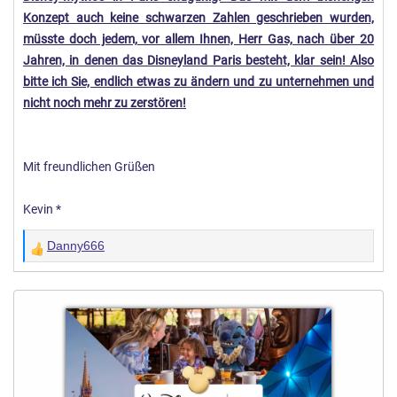
Konzept auch keine schwarzen Zahlen geschrieben wurden,
müsste doch jedem, vor allem Ihnen, Herr Gas, nach über 20
Jahren, in denen das Disneyland Paris besteht, klar sein! Also
bitte ich Sie, endlich etwas zu ändern und zu unternehmen und
nicht noch mehr zu zerstören!
Mit freundlichen Grüßen
Kevin *
Danny666
W
e
r
t
u
n
g