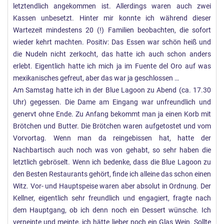
letztendlich angekommen ist. Allerdings waren auch zwei
Kassen unbesetzt. Hinter mir konnte ich während dieser
Wartezeit mindestens 20 (!) Familien beobachten, die sofort
wieder kehrt machten. Positiv: Das Essen war schön heiß und
die Nudeln nicht zerkocht, das hatte ich auch schon anders
erlebt. Eigentlich hatte ich mich ja im Fuente del Oro auf was
mexikanisches gefreut, aber das war ja geschlossen …
Am Samstag hatte ich in der Blue Lagoon zu Abend (ca. 17.30
Uhr) gegessen. Die Dame am Eingang war unfreundlich und
genervt ohne Ende. Zu Anfang bekommt man ja einen Korb mit
Brötchen und Butter. Die Brötchen waren aufgetostet und vom
Vorvortag. Wenn man da reingebissen hat, hatte der
Nachbartisch auch noch was von gehabt, so sehr haben die
letztlich gebröselt. Wenn ich bedenke, dass die Blue Lagoon zu
den Besten Restaurants gehört, finde ich alleine das schon einen
Witz. Vor- und Hauptspeise waren aber absolut in Ordnung. Der
Kellner, eigentlich sehr freundlich und engagiert, fragte nach
dem Hauptgang, ob ich denn noch ein Dessert wünsche. Ich
verneinte und meinte, ich hätte lieber noch ein Glas Wein. Sollte