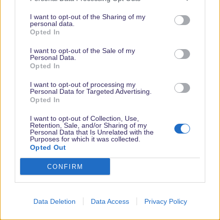
lächelnd zurückgegrüsst.
I want to opt-out of the Sharing of my
personal data.
Opted In
Genaugenommen bist Du im Hotel nicht mehr intensiv "betreut"
worden sondern normal sachlich behandelt worden. Wobei ich
I want to opt-out of the Sale of my
das sogar als zuvorkommend ansehe, dass der CM sich selber
Personal Data.
Opted In
noch einmal davon überzeugt hat OB Dein Zimmer wirklich in
Ordnung sei - das ist m.E. NICHT selbstverständlich. Und bitte -
I want to opt-out of processing my
was sind 10 Minuten warten???? Wenn wir im DL sind dann
Personal Data for Targeted Advertising.
Opted In
haben wir doch Urlaub und somit auch ein bischen mehr Zeit....
Und das mit dem defekten Aufzug - ja, das würde mein
I want to opt-out of Collection, Use,
Retention, Sale, and/or Sharing of my
optisches Empfinden stören - aber dann sage ich mir: "Es gibt ja
Personal Data that Is Unrelated with the
noch zwei, die funktionieren."
Purposes for which it was collected.
Opted Out
Dass es nicht mehr die Seifen im Micky Maus Karton gibt finde
CONFIRM
ich auch sehr schade - aber die Shampoos von H2O haben doch
einen "Mickymaus-Hut" als Verschluss - somit ist DAS Teil doch
Disneybezogen. Diese H2O Produkte sind , so wie es aussieht
Data Deletion
Data Access
Privacy Policy
wohl umweltfreundlicher als die vorangegangenen Serien -