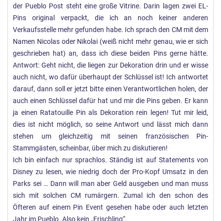
der Pueblo Post steht eine große Vitrine. Darin lagen zwei EL-
Pins original verpackt, die ich an noch keiner anderen
Verkaufsstelle mehr gefunden habe. Ich sprach den CM mit dem
Namen Nicolas oder Nikolai (weiß nicht mehr genau, wie er sich
geschrieben hat) an, dass ich diese beiden Pins gerne hätte.
Antwort: Geht nicht, die liegen zur Dekoration drin und er wisse
auch nicht, wo dafür überhaupt der Schlüssel ist! Ich antwortet
darauf, dann soll er jetzt bitte einen Verantwortlichen holen, der
auch einen Schlüssel dafür hat und mir die Pins geben. Er kann
ja einen Ratatouille Pin als Dekoration rein legen! Tut mir leid,
dies ist nicht möglich, so seine Antwort und lässt mich dann
stehen um gleichzeitig mit seinen französischen Pin-
Stammgästen, scheinbar, über mich zu diskutieren!
Ich bin einfach nur sprachlos. Ständig ist auf Statements von
Disney zu lesen, wie niedrig doch der Pro-Kopf Umsatz in den
Parks sei … Dann will man aber Geld ausgeben und man muss
sich mit solchen CM rumärgern. Zumal ich den schon des
Öfteren auf einem Pin Event gesehen habe oder auch letzten
Jahr im Pueblo. Also kein „Frischling“.