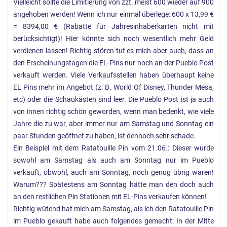
Vielleicht sollte die Limitierung von zzt. meist 600 wieder auf 900
angehoben werden! Wenn ich nur einmal überlege: 600 x 13,99 €
= 8394,00 € (Rabatte für Jahresinhaberkarten nicht mit
berücksichtigt)! Hier könnte sich noch wesentlich mehr Geld
verdienen lassen! Richtig stören tut es mich aber auch, dass an
den Erscheinungstagen die EL-Pins nur noch an der Pueblo Post
verkauft werden. Viele Verkaufsstellen haben überhaupt keine
EL Pins mehr im Angebot (z. B. World Of Disney, Thunder Mesa,
etc) oder die Schaukästen sind leer. Die Pueblo Post ist ja auch
von innen richtig schön geworden, wenn man bedenkt, wie viele
Jahre die zu war, aber immer nur am Samstag und Sonntag ein
paar Stunden geöffnet zu haben, ist dennoch sehr schade.
Ein Beispiel mit dem Ratatouille Pin vom 21.06.: Dieser wurde
sowohl am Samstag als auch am Sonntag nur im Pueblo
verkauft, obwohl, auch am Sonntag, noch genug übrig waren!
Warum??? Spätestens am Sonntag hätte man den doch auch
an den restlichen Pin Stationen mit EL-Pins verkaufen können!
Richtig wütend hat mich am Samstag, als ich den Ratatouille Pin
im Pueblo gekauft habe auch folgendes gemacht: In der Mitte