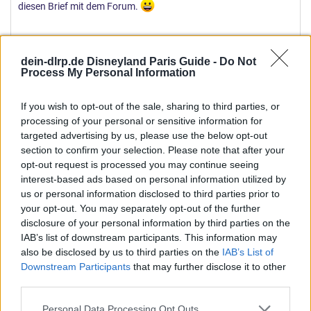
diesen Brief mit dem Forum.
Du hat ja um Meinungen gebeten - nun dann werd ich mal.....
dein-dlrp.de Disneyland Paris Guide -
Do Not
Process My Personal Information
Deine Erwartungen an die Hotel CMs sind m.E. SEHR hoch - das
erwarte ich/wir gar nicht - OBWOHL mein Partner im Hotel- und
If you wish to opt-out of the sale, sharing to third parties, or
Gastgewerbe tätig war. Wenn ich ein "Bonjour" hören möchte -
processing of your personal or sensitive information for
dann bin ich der erste der es sagt - einen gegebenen Tagesgruss
targeted advertising by us, please use the below opt-out
erwarte ich schon lange nicht mehr - egal in welchem Land und
section to confirm your selection. Please note that after your
welchem Zusammenhang. Kommt er - ists gut, kommt er nicht
opt-out request is processed you may continue seeing
störts mich auch nicht. Und vielleicht haben die alle schon
interest-based ads based on personal information utilized by
gelächelt - nur nicht so "auffällig" wie sonst? Bei jungen
us or personal information disclosed to third parties prior to
Menschen ist das, und viele weitere "Kleinigkeiten" gar nicht
your opt-out. You may separately opt-out of the further
disclosure of your personal information by third parties on the
mehr gegeben - das haben meist nur die "älteren" noch ganz
IAB’s list of downstream participants. This information may
selbstverständlich im täglichen Umgang. (Wie Du ja an der
also be disclosed by us to third parties on the
IAB’s List of
netten älteren CM bemerkt hast). Ein Grossteil der Gäste
Downstream Participants
that may further disclose it to other
erwartet es wohl auch gar nicht mehr....:roll: Wir haben jedoch
third parties.
die ganzen fünf Tage immer freundliches, nie gelangweiltes
Personal angetroffen - sogar die Reinigungskräfte haben
Personal Data Processing Opt Outs