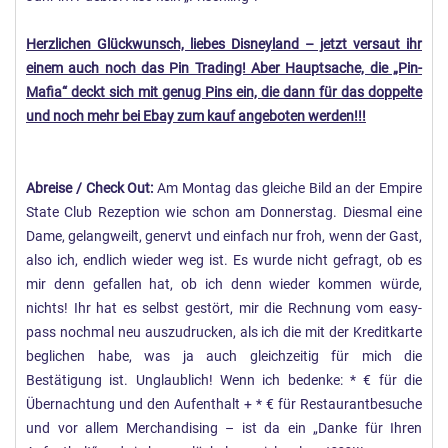
Herzlichen Glückwunsch, liebes Disneyland – jetzt versaut ihr
einem auch noch das Pin Trading! Aber Hauptsache, die „Pin-
Mafia“ deckt sich mit genug Pins ein, die dann für das doppelte
und noch mehr bei Ebay zum kauf angeboten werden!!!
Abreise / Check Out:
Am Montag das gleiche Bild an der Empire
State Club Rezeption wie schon am Donnerstag. Diesmal eine
Dame, gelangweilt, genervt und einfach nur froh, wenn der Gast,
also ich, endlich wieder weg ist. Es wurde nicht gefragt, ob es
mir denn gefallen hat, ob ich denn wieder kommen würde,
nichts! Ihr hat es selbst gestört, mir die Rechnung vom easy-
pass nochmal neu auszudrucken, als ich die mit der Kreditkarte
beglichen habe, was ja auch gleichzeitig für mich die
Bestätigung ist. Unglaublich! Wenn ich bedenke: * € für die
Übernachtung und den Aufenthalt + * € für Restaurantbesuche
und vor allem Merchandising – ist da ein „Danke für Ihren