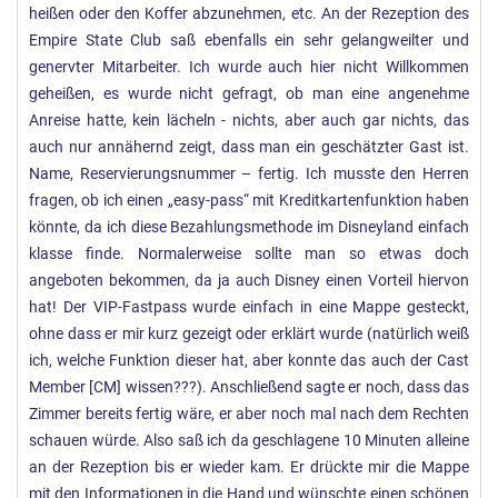
heißen oder den Koffer abzunehmen, etc. An der Rezeption des
Empire State Club saß ebenfalls ein sehr gelangweilter und
genervter Mitarbeiter. Ich wurde auch hier nicht Willkommen
geheißen, es wurde nicht gefragt, ob man eine angenehme
Anreise hatte, kein lächeln - nichts, aber auch gar nichts, das
auch nur annähernd zeigt, dass man ein geschätzter Gast ist.
Name, Reservierungsnummer – fertig. Ich musste den Herren
fragen, ob ich einen „easy-pass“ mit Kreditkartenfunktion haben
könnte, da ich diese Bezahlungsmethode im Disneyland einfach
klasse finde. Normalerweise sollte man so etwas doch
angeboten bekommen, da ja auch Disney einen Vorteil hiervon
hat! Der VIP-Fastpass wurde einfach in eine Mappe gesteckt,
ohne dass er mir kurz gezeigt oder erklärt wurde (natürlich weiß
ich, welche Funktion dieser hat, aber konnte das auch der Cast
Member [CM] wissen???). Anschließend sagte er noch, dass das
Zimmer bereits fertig wäre, er aber noch mal nach dem Rechten
schauen würde. Also saß ich da geschlagene 10 Minuten alleine
an der Rezeption bis er wieder kam. Er drückte mir die Mappe
mit den Informationen in die Hand und wünschte einen schönen