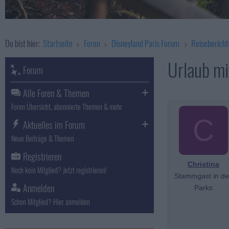
Du bist hier:
Startseite
Foren
Disneyland Paris Forum
Reisebericht
Urlaub mi
Forum
Alle Foren & Themen
Foren Übersicht, abonnierte Themen & mehr
C
Aktuelles im Forum
Neue Beiträge & Themen
Registrieren
Christina
Noch kein Mitglied? Jetzt registrieren!
Stammgast in d
Anmelden
Parks
Schon Mitglied? Hier anmelden