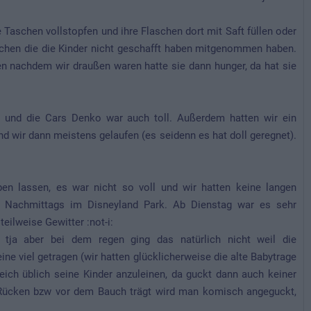
e Taschen vollstopfen und ihre Flaschen dort mit Saft füllen oder
ötchen die die Kinder nicht geschafft haben mitgenommen haben.
en nachdem wir draußen waren hatte sie dann hunger, da hat sie
r und die Cars Denko war auch toll. Außerdem hatten wir ein
nd wir dann meistens gelaufen (es seidenn es hat doll geregnet).
ben lassen, es war nicht so voll und wir hatten keine langen
z Nachmittags im Disneyland Park. Ab Dienstag war es sehr
eilweise Gewitter :not-i:
, tja aber bei dem regen ging das natürlich nicht weil die
eine viel getragen (wir hatten glücklicherweise die alte Babytrage
eich üblich seine Kinder anzuleinen, da guckt dann auch keiner
Rücken bzw vor dem Bauch trägt wird man komisch angeguckt,