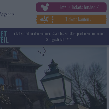
Hotel + Tickets buchen ›
Angebote
Tickets kaufen ›
KET
Ticketvorteil für den Sommer: Spare bis zu 105 € pro Person mit einem
EIL
3-Tagesticket */**