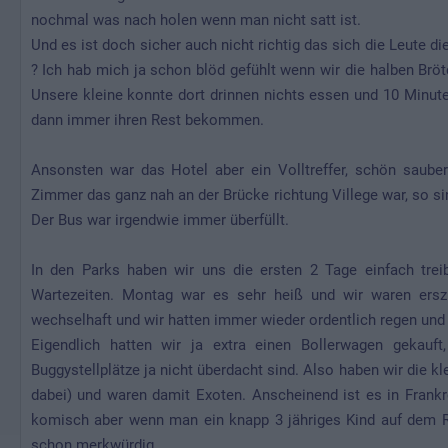
nochmal was nach holen wenn man nicht satt ist.
Und es ist doch sicher auch nicht richtig das sich die Leute di
? Ich hab mich ja schon blöd gefühlt wenn wir die halben Br
Unsere kleine konnte dort drinnen nichts essen und 10 Minut
dann immer ihren Rest bekommen.
Ansonsten war das Hotel aber ein Volltreffer, schön saube
Zimmer das ganz nah an der Brücke richtung Villege war, so si
Der Bus war irgendwie immer überfüllt.
In den Parks haben wir uns die ersten 2 Tage einfach trei
Wartezeiten. Montag war es sehr heiß und wir waren ers
wechselhaft und wir hatten immer wieder ordentlich regen und t
Eigendlich hatten wir ja extra einen Bollerwagen gekauft
Buggystellplätze ja nicht überdacht sind. Also haben wir die kl
dabei) und waren damit Exoten. Anscheinend ist es in Frankr
komisch aber wenn man ein knapp 3 jähriges Kind auf dem 
schon merkwürdig.