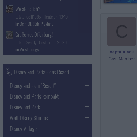
Wo stehe ich?
Letzte: Celli1985
Heute um 10:10
Dein-DLRP.de Playland
C
Grüße aus Offenburg!
Letzte: Swirrly
Gestern um 20:30
Vorstellungsforum
captainjack
Cast Member
Disneyland Paris - das Resort
Disneyland - ein "Resort"
Disneyland Paris kompakt
Disneyland Park
Walt Disney Studios
Disney Village