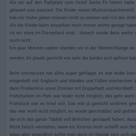
Als wir auf den Parkplatz vom Hotel Santa Fe fuhren hatt
gelauert was passiert. Die Kinder waren Mucksmäuschenstill,
hab mir mühe geben müssen nicht zu weinen weil ich den Anbli
Als die Kinder beim einparken noch immer nichts gesagt haben
ob wir etwa im Disneyland sind... danach wurde dann weiter 
noch nicht.
Ein paar Minuten später standen wir in der Warteschlange an 
werden, ihr glaubt garnicht wie sehr die beiden sich gefreut h
Beim einchecken hat alles super geklappt, es war leider ke
eingestellt mit Englisch und Händen und Füßen einchecken 
dann Problemlos unser Zimmer mit Doppelbett und Hochbett :v
Frühstücken im Park war leider nicht möglich, das geht wohl
Frühstück war es total voll. Das wär ja garnicht schlimm g
das war wohl nicht möglich, es wurde geschubbst und gedräng
die sich das ganze Tablett voll Brötchen gestapelt haben, daz
Nicht falsch verstehen, wenn ein Kind es nicht schafft sein Br
leben aber eigendlich sollte man doch im Stande sein sich n