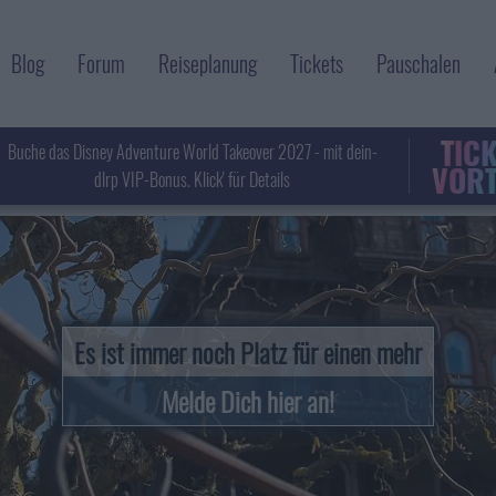
Blog
Forum
Reiseplanung
Tickets
Pauschalen
TIC
Buche das Disney Adventure World Takeover 2027 - mit dein-
VORT
dlrp VIP-Bonus. Klick' für Details
Es ist immer noch Platz für einen mehr
Melde Dich hier an!