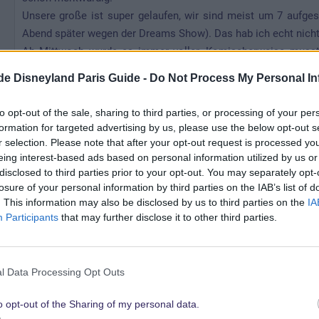
Unsere große ist super gelaufen, wir sind meist um 7 aufge
Abend später wegen der Dreams Show). Das hab ich echt nicht 
Ab Mittwoch wurde es immer voller. Komischerweise musste
anstehen. In den Studios waren die Wartezeiten deutlich länger
.de Disneyland Paris Guide -
Do Not Process My Personal In
geschafft.
Shows haben wir auch einige gesehen. Die Kinder lieben die St
to opt-out of the sale, sharing to third parties, or processing of your per
jedes mal anders und bei regen genau das richtige zum verkrie
formation for targeted advertising by us, please use the below opt-out s
r selection. Please note that after your opt-out request is processed y
eing interest-based ads based on personal information utilized by us or
Die Kinder haben super mitgemacht und wir hatten eine tolle
disclosed to third parties prior to your opt-out. You may separately opt-
noch eine Nacht im Park & Suites Presdige Hotel geschlafen. 
losure of your personal information by third parties on the IAB’s list of
einem Drecksloch landen aber es war wirklich sauber. Klar h
. This information may also be disclosed by us to third parties on the
IA
Samstag sind wir dann noch ins Val d Europe gefahren und i
Participants
that may further disclose it to other third parties.
Sachen in unseren Wagen geladen bis die Kinder keine lusst 
Einkaufscenter unterwegs bis wir schließlich beim Tanken f
nichts wenn man kein Französisch spricht und alles raten muss
l Data Processing Opt Outs
Wir sind dann 9 Stunden nach hause gefahren und haben imm
o opt-out of the Sharing of my personal data.
Die Kinder waren wirklich lieb, die große hat leider nicht