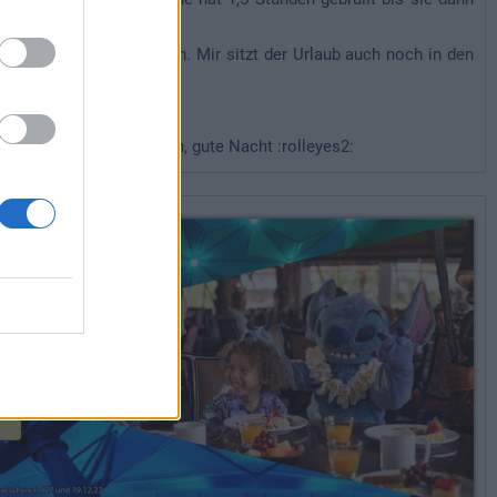
chlägt nun richtig durch. Mir sitzt der Urlaub auch noch in den
 verständlich geschrieben, gute Nacht :rolleyes2: