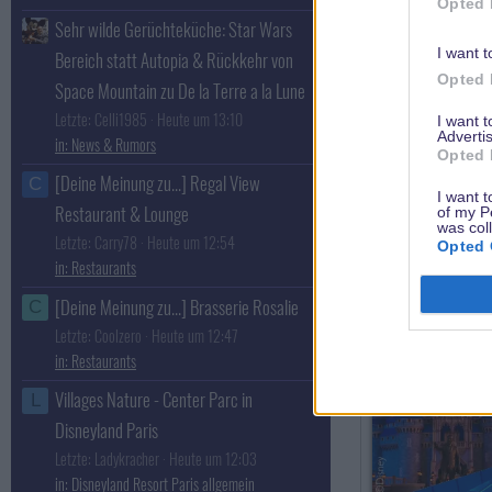
Opted 
Sehr wilde Gerüchteküche: Star Wars
I want t
Bereich statt Autopia & Rückkehr von
Opted 
Space Mountain zu De la Terre a la Lune
Letzte: Celli1985
Heute um 13:10
I want 
Advertis
News & Rumors
Opted 
[Deine Meinung zu...] Regal View
C
I want t
Restaurant & Lounge
of my P
was col
Letzte: Carry78
Heute um 12:54
Opted 
Restaurants
[Deine Meinung zu...] Brasserie Rosalie
C
Letzte: Coolzero
Heute um 12:47
Restaurants
Villages Nature - Center Parc in
L
Disneyland Paris
Letzte: Ladykracher
Heute um 12:03
Disneyland Resort Paris allgemein