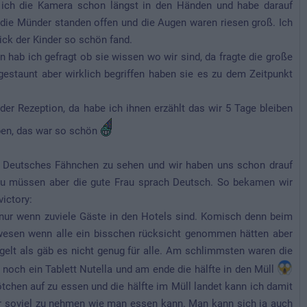
e ich die Kamera schon längst in den Händen und habe darauf
 die Münder standen offen und die Augen waren riesen groß. Ich
ck der Kinder so schön fand.
 hab ich gefragt ob sie wissen wo wir sind, da fragte die große
gestaunt aber wirklich begriffen haben sie es zu dem Zeitpunkt
der Rezeption, da habe ich ihnen erzählt das wir 5 Tage bleiben
aben, das war so schön
in Deutsches Fähnchen zu sehen und wir haben uns schon drauf
zu müssen aber die gute Frau sprach Deutsch. So bekamen wir
ictory:
 nur wenn zuviele Gäste in den Hotels sind. Komisch denn beim
ewesen wenn alle ein bisschen rücksicht genommen hätten aber
elt als gäb es nicht genug für alle. Am schlimmsten waren die
u noch ein Tablett Nutella und am ende die hälfte in den Müll
ötchen auf zu essen und die hälfte im Müll landet kann ich damit
ur soviel zu nehmen wie man essen kann. Man kann sich ja auch