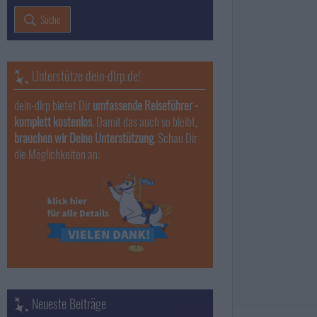
Suche
Unterstütze dein-dlrp.de!
dein-dlrp bietet Dir
umfassende Reiseführer -
komplett kostenlos
. Damit das auch so bleibt,
brauchen wir Deine Unterstützung
. Schau Dir
die Möglichkeiten an:
Neueste Beiträge