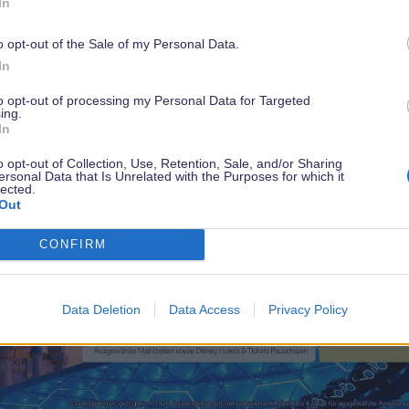
In
geschlafen hat. Um Mitternacht waren wir dann zuhause.
o opt-out of the Sale of my Personal Data.
Meinen Mann hats nun umgehauen, er ist fertig und erkältung s
In
Knochen aber es hat sich gelohnt und ich würde es wieder tun
to opt-out of processing my Personal Data for Targeted
ing.
So es ist spät ich mag nicht korektur lesen und hoffe ich habe
In
o opt-out of Collection, Use, Retention, Sale, and/or Sharing
ersonal Data that Is Unrelated with the Purposes for which it
lected.
Out
CONFIRM
Data Deletion
Data Access
Privacy Policy