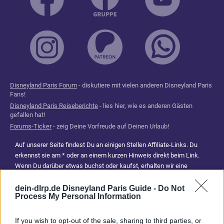
Disneyland Paris Forum
- diskutiere mit vielen anderen Disneyland Paris
Fans!
Disneyland Paris Reiseberichte
- lies hier, wie es anderen Gästen
gefallen hat!
Forums-Ticker
- zeig Deine Vorfreude auf Deinen Urlaub!
Auf unserer Seite findest Du an einigen Stellen Affiliate-Links. Du
erkennst sie am * oder an einem kurzen Hinweis direkt beim Link.
Wenn Du darüber etwas buchst oder kaufst, erhalten wir eine
Provision. Für Dich entstehen dadurch keine Mehrkosten. Damit hilfst
Du uns, unsere Reiseführer, Tipps und Planungsinhalte weiterhin
dein-dlrp.de Disneyland Paris Guide -
Do Not
Process My Personal Information
kostenlos anzubieten. Vielen Dank für Deine Unterstützung.
Abonniere jetzt unsere magischen News aus den
Disney
If you wish to opt-out of the sale, sharing to third parties, or