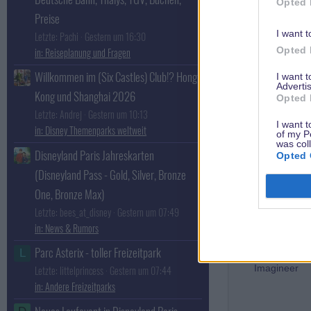
Ellie
Opted 
Preise
Cast Member
I want t
Letzte: Pachi
Gestern um 16:30
Opted 
Reiseplanung und Fragen
Willkommen im (Six Castles) Club!? Hong
I want 
Advertis
Kong und Shanghai 2026
Opted 
Letzte: Andrej
Gestern um 10:13
I want t
Disney Themenparks weltweit
of my P
was col
Disneyland Paris Jahreskarten
Opted 
(Disneyland Pass - Gold, Silver, Bronze
One, Bronze Max)
Letzte: bees_at_disney
Gestern um 07:49
News & Rumors
Parc Asterix - toller Freizeitpark
L
MainStation
Imagineer
Letzte: littelprincess
Gestern um 07:44
Andere Freizeitparks