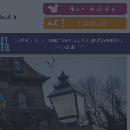
Hotel + Tickets buchen ›
Angebote
Tickets kaufen ›
KET
Ticketvorteil für den Sommer: Spare bis zu 105 € pro Person mit einem
EIL
3-Tagesticket */**