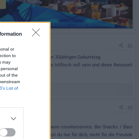
formation
#2
sonal or
ection to
022 feiert das DLP seinen 30jährigen Geburtstag.
ou may
n. Auf jeden Fall wird es höllisch voll sein und diese Reisezeit
 personal
out of the
 downstream
B’s List of
#3
ro Woche.
eiten in Restaurants und beim counterservice. Bei Snacks / Bars
uerwerk und Parade kannst du nur für dich, nicht für die Freunde