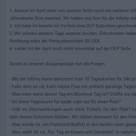
1. Ausser im April wäre von unserer Seite noch ein weiterer U
Jahreskarte Sinn machen. Wir haben uns hier für die Infinity en
2. Ich habe ihr bereits im Vorfeld eine DLP Gutschein geschen
3. Wir würden weitere Tage seperat buchen. Entschieden haben
Rechnung wäre der Preisunterschied 50-100€
4. Leider ist der April noch nicht einsehbar auf der DLP Seite
Soviel zu unserer Ausgangslage nun die Fragen:
- Mit der Infitiny Karte bekommt man 10 Tageskarten für 54€ pr
- Falls dem so ist, kann meine Frau mir einfach günstige Tages
- Was wäre wenn dieser Tag ein Blockout Tag ist? Dürfte sie d
- Ist diese Tageskarte für beide oder nur für einen Park?
- Gibt es Übernachtungen auch ohne Tickets für den Park? L
über meine Gutschein bleiben. Wir hätten demnach für den Frei
- Was würde ca. ein Frühstück(Buffet) in den beiden oben gen
- Was zahlt ihr ca. Pro Tag an Essen und Getränke? Is natürli