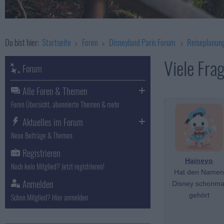
Du bist hier:
Startseite
Foren
Disneyland Paris Forum
Reiseplanun
Viele Fra
Forum
Alle Foren & Themen
Foren Übersicht, abonnierte Themen & mehr
Aktuelles im Forum
Neue Beiträge & Themen
Registrieren
Haineyo
Noch kein Mitglied? Jetzt registrieren!
Hat den Name
Anmelden
Disney schonma
gehört
Schon Mitglied? Hier anmelden