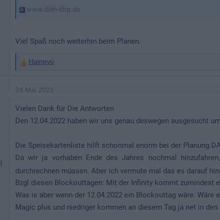
www.dein-dlrp.de
Viel Spaß noch weiterhin beim Planen.
Haineyo
W
e
r
24 Mai 2021
t
Vielen Dank für Die Antworten
u
Den 12.04.2022 haben wir uns genau deswegen ausgesucht um d
n
g
Die Speisekartenliste hilft schonmal enorm bei der Planung.D
e
n
n
Da wir ja vorhaben Ende des Jahres nochmal hinzufahren, 
l
:
durchrechnen müssen. Aber ich vermute mal das es darauf hin
Bzgl diesen Blockouttagen: Mit der Infinity kommt zumindest e
Was is aber wenn der 12.04.2022 ein Blockouttag wäre. Wäre e
Magic plus und niedriger kommen an diesem Tag ja net in den 