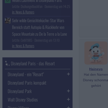
Neues Laufevent in Disneyland Paris
D
Letzte: DschungelbuchFan
Donnerstag um 14:25
News & Rumors
Sehr wilde Gerüchteküche: Star Wars
Bereich statt Autopia & Rückkehr von
Space Mountain zu De la Terre a la Lune
Letzte: Celli1985
Donnerstag um 13:10
News & Rumors
Disneyland Paris - das Resort
Haineyo
Disneyland - ein "Resort"
Hat den Name
Disney schonma
Disneyland Paris kompakt
gehört
Disneyland Park
Walt Disney Studios
Disney Village