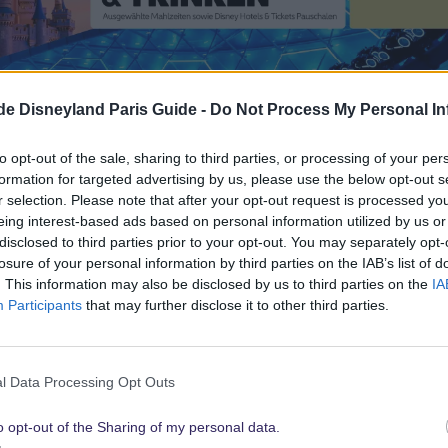
.de Disneyland Paris Guide -
Do Not Process My Personal In
24 Mai 2021
to opt-out of the sale, sharing to third parties, or processing of your per
formation for targeted advertising by us, please use the below opt-out s
Da hast du dir das turbulenteste Datum ausgesucht. Am 12.4 .2
r selection. Please note that after your opt-out request is processed y
Wenn du zu dieser Zeit buchen willst musst du dich aber beeile
eing interest-based ads based on personal information utilized by us or
sicher auch nicht billig.
disclosed to third parties prior to your opt-out. You may separately opt-
losure of your personal information by third parties on the IAB’s list of
. This information may also be disclosed by us to third parties on the
IA
Goofyfan
und
Haineyo
W
Participants
that may further disclose it to other third parties.
e
r
24 Mai 2021
t
l Data Processing Opt Outs
Hallo, mit der infinity gibt es 10 Freundestickets, aber nur 5 p
u
Die infinity hat keine blockoutdates. Es gibt 15 % auf Mahlz
n
o opt-out of the Sharing of my personal data.
und Victorias nicht. Auf das Merchandise gibt es 20 %. Für Fe
g