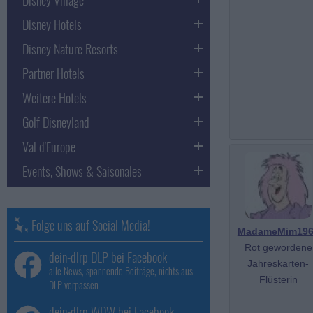
Disney Hotels
Disney Nature Resorts
Partner Hotels
Weitere Hotels
Golf Disneyland
Val d'Europe
Events, Shows & Saisonales
Folge uns auf Social Media!
MadameMim196
Rot gewordene
dein-dlrp DLP bei Facebook
Jahreskarten-
alle News, spannende Beiträge, nichts aus
Flüsterin
DLP verpassen
dein-dlrp WDW bei Facebook