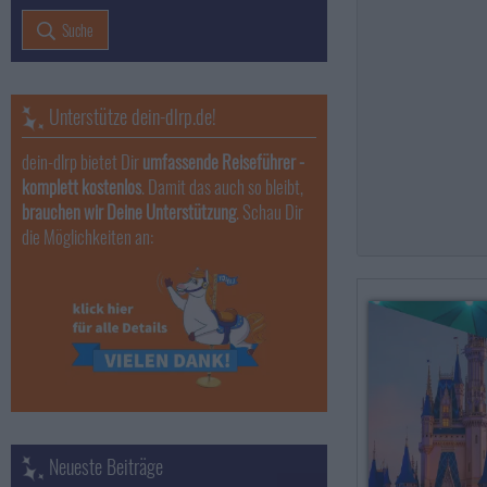
Suche
Unterstütze dein-dlrp.de!
dein-dlrp bietet Dir
umfassende Reiseführer -
komplett kostenlos
. Damit das auch so bleibt,
brauchen wir Deine Unterstützung
. Schau Dir
die Möglichkeiten an:
Neueste Beiträge