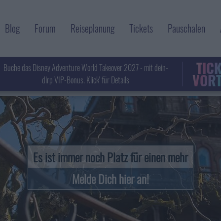
Blog
Forum
Reiseplanung
Tickets
Pauschalen
TIC
Buche das Disney Adventure World Takeover 2027 - mit dein-
VORT
dlrp VIP-Bonus. Klick' für Details
Es ist immer noch Platz für einen mehr
Melde Dich hier an!