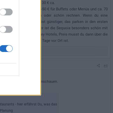
t genau, zwischen 20 und 30 € ca.
0 € für Counterservice, 37-50 € für Buffets oder Menüs und ca. 70
hnt muss man sich durch oder schön rechnen. Wenn du eine
 Hotel und Frühstück meist günstiger, das parken in den ersten
ind beide hübsch, im Winter ist die Sequoia besonders schön mit
uf room only in den Disney Hotels, Preis musst du dann über die
te, wenn man mehr als 4 Tage vor Ort ist.
#4
nnst da auch die Preise anschauen.
taurants - hier erfährst Du, was das
e Planung