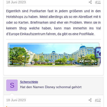
n
18 Juni 2023
#11
g
Eigentlich sind Postkarten fast in jedem größeren und in den
e
Hotelshops zu haben. Meist allerdings als so ein Abreißset mit 6
n
:
oder so Karten. Briefmarken sind eher ein Problem. Wenn sie in
keinem Shop welche haben, kann man immerhin ins Val
d‘Europe Einkaufszentrum fahren, da gibt es eine Postfiliale.
Schorschinio
S
Hat den Namen Disney schonmal gehört
18 Juni 2023
#12