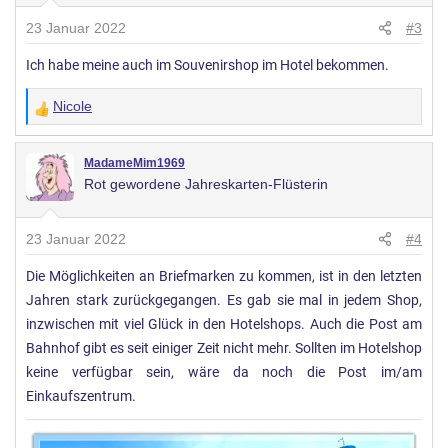
n
23 Januar 2022
#3
g
Ich habe meine auch im Souvenirshop im Hotel bekommen.
e
n
Nicole
:
W
e
r
MadameMim1969
Rot gewordene Jahreskarten-Flüsterin
t
u
n
23 Januar 2022
#4
g
Die Möglichkeiten an Briefmarken zu kommen, ist in den letzten
e
Jahren stark zurückgegangen. Es gab sie mal in jedem Shop,
n
:
inzwischen mit viel Glück in den Hotelshops. Auch die Post am
Bahnhof gibt es seit einiger Zeit nicht mehr. Sollten im Hotelshop
keine verfügbar sein, wäre da noch die Post im/am
Einkaufszentrum.