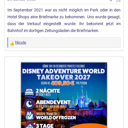
Im September 2021 war es nicht möglich im Park oder in den
Hotel Shops eine Briefmarke zu bekommen. Uns wurde gesagt,
dass der Verkauf eingestellt wurde. Ihr bekommt jetzt im
Bahnhof im dortigen Zeitungsladen die Briefmarken.
Nicole
W
e
r
t
u
n
g
e
n
: