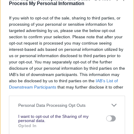
Process My Personal Information
kostenlos anzubieten. Vielen Dank für Deine Unterstützung.
Abonniere jetzt unsere magischen News aus den
Disney
If you wish to opt-out of the sale, sharing to third parties, or
Parks
processing of your personal or sensitive information for
targeted advertising by us, please use the below opt-out
section to confirm your selection. Please note that after your
Keine Angebote verpassen
opt-out request is processed you may continue seeing
interest-based ads based on personal information utilized by
Aktuelle News
us or personal information disclosed to third parties prior to
Spannende Lesetipps
your opt-out. You may separately opt-out of the further
Gratis und jederzeit kündbar
disclosure of your personal information by third parties on the
IAB’s list of downstream participants. This information may
also be disclosed by us to third parties on the
IAB’s List of
Downstream Participants
that may further disclose it to other
third parties.
Personal Data Processing Opt Outs
I want to opt-out of the Sharing of my
personal data.
Opted In
Vielen Dank,