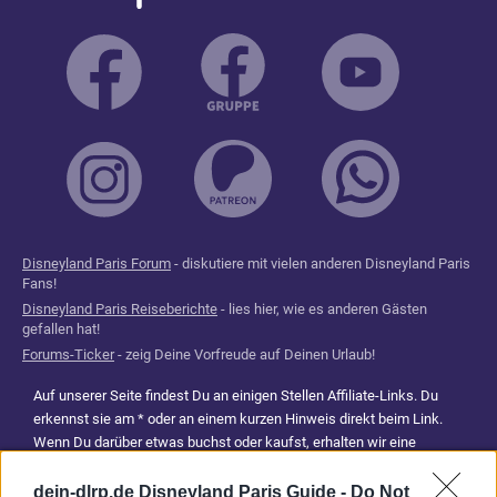
Disneyland Paris Forum
- diskutiere mit vielen anderen Disneyland Paris
Fans!
Disneyland Paris Reiseberichte
- lies hier, wie es anderen Gästen
gefallen hat!
Forums-Ticker
- zeig Deine Vorfreude auf Deinen Urlaub!
Auf unserer Seite findest Du an einigen Stellen Affiliate-Links. Du
erkennst sie am * oder an einem kurzen Hinweis direkt beim Link.
Wenn Du darüber etwas buchst oder kaufst, erhalten wir eine
Provision. Für Dich entstehen dadurch keine Mehrkosten. Damit hilfst
Du uns, unsere Reiseführer, Tipps und Planungsinhalte weiterhin
dein-dlrp.de Disneyland Paris Guide -
Do Not