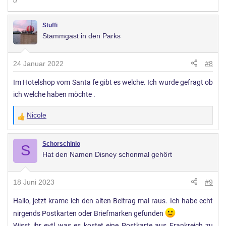
Stuffi
Stammgast in den Parks
24 Januar 2022
#8
Im Hotelshop vom Santa fe gibt es welche. Ich wurde gefragt ob
ich welche haben möchte .
Nicole
W
e
r
Schorschinio
S
Hat den Namen Disney schonmal gehört
t
u
n
18 Juni 2023
#9
g
Hallo, jetzt krame ich den alten Beitrag mal raus. Ich habe echt
e
n
nirgends Postkarten oder Briefmarken gefunden
:
Wisst ihr evtl was es kostet eine Postkarte aus Frankreich zu