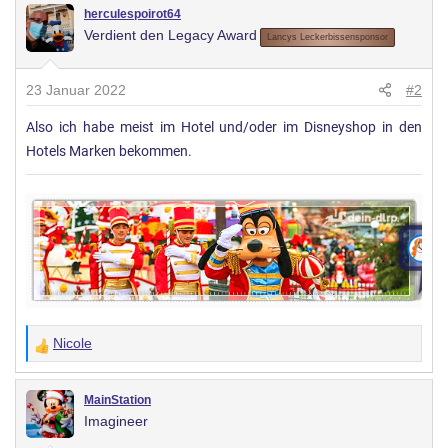
herculespoirot64
Verdient den Legacy Award
Lancys Leckerbissensponsor
23 Januar 2022
#2
Also ich habe meist im Hotel und/oder im Disneyshop in den
Hotels Marken bekommen.
Nicole
W
e
r
MainStation
Imagineer
t
u