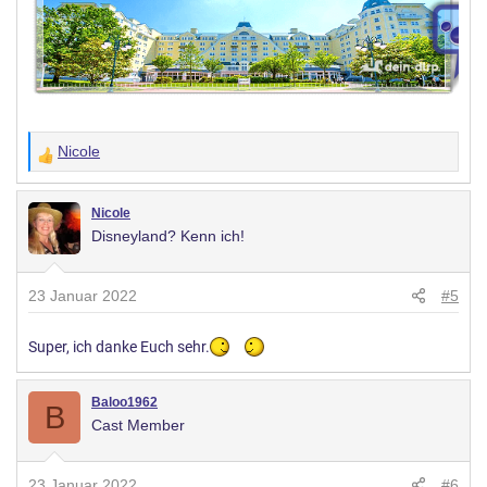
Nicole
W
e
r
Nicole
Disneyland? Kenn ich!
t
u
n
23 Januar 2022
#5
g
e
Super, ich danke Euch sehr.
n
:
Baloo1962
B
Cast Member
23 Januar 2022
#6