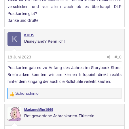
verschicken und vor allem auch ob es überhaupt DLP
Postkarten gibt?
Danke und Grüße
KDUS
K
Disneyland? Kenn ich!
18 Juni 2023
#10
Postkarten gab es zu Anfang des Jahres im Storybook Store.
Briefmarken konnten wir am kleinen Infopoint direkt rechts
hinter dem Eingang der auch die Rollstühle verleiht kaufen.
Schorschinio
W
e
r
MadameMim1969
Rot gewordene Jahreskarten-Flüsterin
t
u