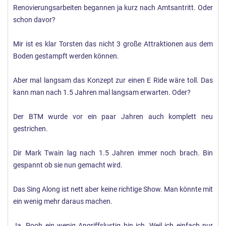
Es gibt immer noch kein vernünftiges Konzept wie das DLP
Renovierungsarbeiten begannen ja kurz nach Amtsantritt. Oder
wirtschaftlich werden soll.
schon davor?
Es werden die gleichen Fehler wie immer gemacht, Preise
Mir ist es klar Torsten das nicht 3 große Attraktionen aus dem
erhöht bis die Zahlen sinken.
Boden gestampft werden können.
Ob das neue Hotel kommen wird, ist nicht sicher.
Aber mal langsam das Konzept zur einen E Ride wäre toll. Das
kann man nach 1.5 Jahren mal langsam erwarten. Oder?
So. Das war es erst mal meinerseits.
Der BTM wurde vor ein paar Jahren auch komplett neu
Wie denkt ihr?
gestrichen.
Mfg.
Dir Mark Twain lag nach 1.5 Jahren immer noch brach. Bin
gespannt ob sie nun gemacht wird.
D92
Das Sing Along ist nett aber keine richtige Show. Man könnte mit
ein wenig mehr daraus machen.
Ja. Pooh ein wenig Angriffslustig bin ich. Weil ich einfach nur