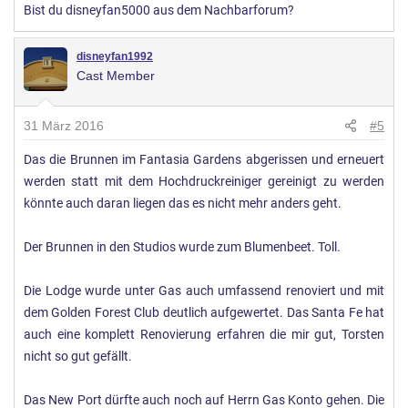
Bist du disneyfan5000 aus dem Nachbarforum?
disneyfan1992
Meine Meinung ist, das sich nichts rein gar nichts geändert
Cast Member
hat.
Es wurde mal gesagt das er gerne Shows mag, ok das
31 März 2016
#5
Chapparal Theater ist wiederbelebt, inzwischen sogar mit
Das die Brunnen im Fantasia Gardens abgerissen und erneuert
einer richtigen Show. aber ich meine gelesen zu haben das
werden statt mit dem Hochdruckreiniger gereinigt zu werden
im Sommer das Sing Along wieder zurück kommen soll.
könnte auch daran liegen das es nicht mehr anders geht.
Es gibt immer noch keine neuen großen Attraktionen, es wird
Der Brunnen in den Studios wurde zum Blumenbeet. Toll.
lediglich Star Tours 2.0 geben.
Die Lodge wurde unter Gas auch umfassend renoviert und mit
Klar wird jetzt viel wieder renoviert und auf dem Urzustand
dem Golden Forest Club deutlich aufgewertet. Das Santa Fe hat
versetzt, aber das haben andere CEO´s vor ihm zum 15 und
auch eine komplett Renovierung erfahren die mir gut, Torsten
20 Geburtstag auch gemacht.
nicht so gut gefällt.
Außer weitere Preiserhöhungen kann ich nichts feststellen.
Das New Port dürfte auch noch auf Herrn Gas Konto gehen. Die