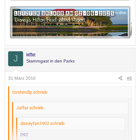
jaffar
J
Stammgast in den Parks
31 März 2016
#8
torstendlp schrieb:
Jaffar schrieb:
disneyfan1992 schrieb:
D92