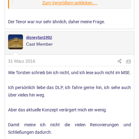
Zum Vergrößern anklicken....
Bist du disneyfan5000 aus dem Nachbarforum?
Zum Vergrößern anklicken....
Der Tenor war nur sehr ähnlich, daher meine Frage.
Nein, das nun wirklich nicht - das ist Disneyfan92 auch
Zum Vergrößern anklicken....
disneyfan1992
wirklich nicht fair gegenüber und wird ihm nicht gerecht, ihn
Cast Member
mit jemandem wie disneyfan5000 gleichzusetzen.
31 März 2016
#9
Wie Torsten schrieb bin ich nicht, und ich lese auch nicht im MSE.
Ich persönlich liebe das DLP, ich fahre gerne hin, ich sehe auch
über vieles hin weg.
Aber das aktuelle Konzept verärgert mich ein wenig.
Damit meine ich nicht die vielen Renovierungen und
Schließungen dadurch.