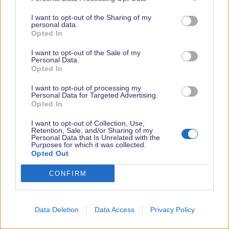
voneinander laufen und sich nicht querfinanzieren. Somit
I want to opt-out of the Sharing of my
dürften die finanziellen Ressourcen doch merklich erschöpft
personal data.
sein.
Opted In
I want to opt-out of the Sale of my
Zur Kapitalerhöhung: Diese ist wohl nicht so gelaufen, wie sich
Personal Data.
Opted In
TWDC das vorgestellt hat, womit weniger Geld zur Verfügung
steht. Euro Disney hat schon lange keine Gelder mehr, um
I want to opt-out of processing my
Fahrgeschäfte - geschweige denn einen dritten Park - alleine zu
Personal Data for Targeted Advertising.
Opted In
stemmen.
I want to opt-out of Collection, Use,
Zu WDW: Für mein Geld bekomme ich auf den ersten Blick
Retention, Sale, and/or Sharing of my
Personal Data that Is Unrelated with the
definitiv mehr. Warum fahre ich dieses Jahr trotzdem nur mit
Purposes for which it was collected.
Opted Out
einem Kumpel und nicht mit meiner Familie: Die Flugkosten
versauen einem die schöne Rechnung. Wir sind an die
CONFIRM
Hauptsaision gebunden, sodass jedes Ticket 800€ aufwärts
kostet. Selbst wenn vor Ort das Ganze im Verhältnis zum DLP
günstiger ist, würden wir ersteinmal 4000€+ alleine für die Flüge
Data Deletion
Data Access
Privacy Policy
bezahlen.