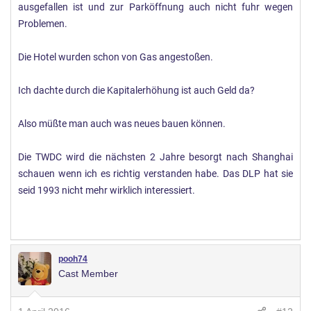
ausgefallen ist und zur Parköffnung auch nicht fuhr wegen
denke das ich mich in den Hotels und deren Ausstattung ein
Problemen.
wenig aus kenne und so auch überall über vor und Nachteile
Urteilen kann.
Die Hotel wurden schon von Gas angestoßen.
Und du wirst von mir nicht lesen das ich von einen Besuch
Ich dachte durch die Kapitalerhöhung ist auch Geld da?
abrate. Selbst bei den vielen Baustellen nicht.
Also müßte man auch was neues bauen können.
Die TWDC wird die nächsten 2 Jahre besorgt nach Shanghai
schauen wenn ich es richtig verstanden habe. Das DLP hat sie
seid 1993 nicht mehr wirklich interessiert.
pooh74
Cast Member