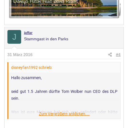
jaffar
J
Stammgast in den Parks
31 März 2016
#4
disneyfan1992 schrieb:
Hallo zusammen,
seid gut 1.5 Jahren dürfte Tom Wolber nun CEO des DLP
sein.
Was ist eure Meinung hat sich was geändert oder hätte
Zum Vergrößern anklicken....
auch Philipp Gas bleiben können?