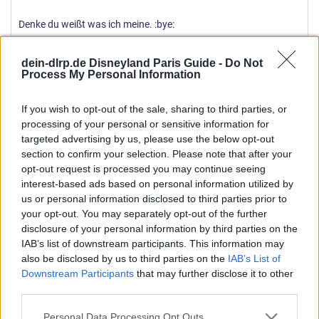
Denke du weißt was ich meine. :bye:
jaffar
dein-dlrp.de Disneyland Paris Guide -
Do Not
J
Process My Personal Information
Stammgast in den Parks
If you wish to opt-out of the sale, sharing to third parties, or
1 April 2016
#16
processing of your personal or sensitive information for
targeted advertising by us, please use the below opt-out
@disnayfan1992: Ich finde es unglaublich anstrengend,
section to confirm your selection. Please note that after your
Beiträge zu lesen, bei denen nach jedem Satz ein Abstaz folgt.
opt-out request is processed you may continue seeing
Sorry!
interest-based ads based on personal information utilized by
us or personal information disclosed to third parties prior to
Zu deinem Shanghai-Kommentar oben: Ich stimme dir zu, dass
your opt-out. You may separately opt-out of the further
Disney die nächsten Jahre ein wachsames Auge auf Shanghai
disclosure of your personal information by third parties on the
IAB’s list of downstream participants. This information may
haben wird. Man wird genau beobachten, ob sich die
also be disclosed by us to third parties on the
IAB’s List of
Investitionen - besser noch die Mehrkosten - rentieren. Dazu
Downstream Participants
that may further disclose it to other
kommen Großprojekte im WDW, die finanziert werden müssen.
third parties.
Soweit ich die Finanzpolitik bei TWDC verstanden habe, ist es so,
dass jeder Teilbereich (TV, Themenparks usw.) unabhängig
Personal Data Processing Opt Outs