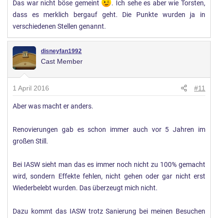
Das war nicht böse gemeint
. Ich sehe es aber wie Torsten,
Damit meine ich nicht die vielen Renovierungen und
dass es merklich bergauf geht. Die Punkte wurden ja in
Schließungen dadurch.
verschiedenen Stellen genannt.
Das muß sein, und vielleicht wird jetzt ja auch Qualitativer
gearbeitet, aber das sehen wir in 5 Jahren zum 30.
disneyfan1992
Cast Member
aber IASW zeigt aktuell schon wieder das es eben nicht so ist
wie es sein sollte.
1 April 2016
#11
Aber was macht er anders.
Ich fahre in der Regel 4x im Jahr hin, ugf 16 Parktage,
übernachte nur On-Side, Habe es dieses Jahr mal wieder ins
Renovierungen gab es schon immer auch vor 5 Jahren im
Disneyland Hotel geschafft. 2015 ins Santa Fe und die
großen Still.
Lodge, 2014 und 2013 ins Cheyenne.
Bei IASW sieht man das es immer noch nicht zu 100% gemacht
In der Regel wechsel ich zwischen New York und New Port.
wird, sondern Effekte fehlen, nicht gehen oder gar nicht erst
Die Lodge konnte mich aber auch wieder überzeugen so sind
Wiederbelebt wurden. Das überzeugt mich nicht.
wir in 5 Tagen und nach Fronleichnam wieder in der Lodge.
Dazu kommt das IASW trotz Sanierung bei meinen Besuchen
Ich weiß ja nicht ob der andere das auch macht, aber ich