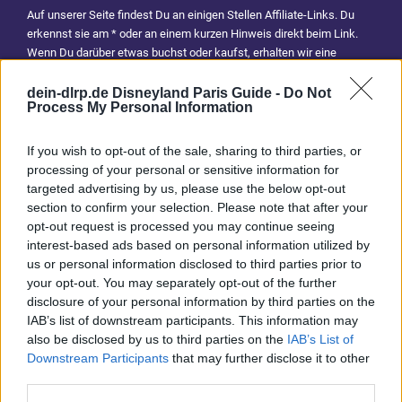
Auf unserer Seite findest Du an einigen Stellen Affiliate-Links. Du
erkennst sie am * oder an einem kurzen Hinweis direkt beim Link.
Wenn Du darüber etwas buchst oder kaufst, erhalten wir eine
Provision. Für Dich entstehen dadurch keine Mehrkosten. Damit hilfst
Du uns, unsere Reiseführer, Tipps und Planungsinhalte weiterhin
dein-dlrp.de Disneyland Paris Guide -
Do Not
Process My Personal Information
kostenlos anzubieten. Vielen Dank für Deine Unterstützung.
Abonniere jetzt unsere magischen News aus den
Disney
If you wish to opt-out of the sale, sharing to third parties, or
Parks
processing of your personal or sensitive information for
targeted advertising by us, please use the below opt-out
section to confirm your selection. Please note that after your
Keine Angebote verpassen
opt-out request is processed you may continue seeing
interest-based ads based on personal information utilized by
Aktuelle News
us or personal information disclosed to third parties prior to
Spannende Lesetipps
your opt-out. You may separately opt-out of the further
Gratis und jederzeit kündbar
disclosure of your personal information by third parties on the
IAB’s list of downstream participants. This information may
also be disclosed by us to third parties on the
IAB’s List of
Downstream Participants
that may further disclose it to other
third parties.