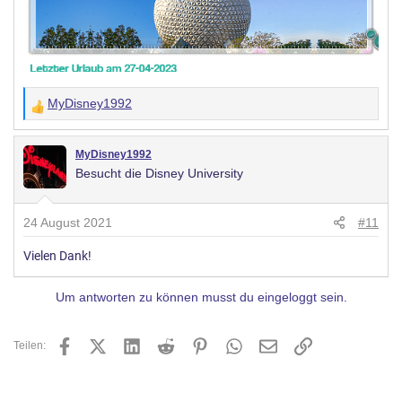
MyDisney1992
W
e
r
MyDisney1992
Besucht die Disney University
t
u
n
24 August 2021
#11
g
Vielen Dank!
e
n
Um antworten zu können musst du eingeloggt sein.
:
Facebook
X (Twitter)
LinkedIn
Reddit
Pinterest
WhatsApp
E-Mail
Link
Teilen: