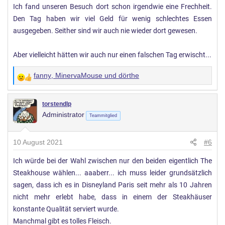
Ich fand unseren Besuch dort schon irgendwie eine Frechheit.
Den Tag haben wir viel Geld für wenig schlechtes Essen
ausgegeben. Seither sind wir auch nie wieder dort gewesen.
Aber vielleicht hätten wir auch nur einen falschen Tag erwischt...
fanny
,
MinervaMouse
und
dörthe
W
e
r
torstendlp
Administrator
t
Teammitglied
u
n
10 August 2021
#6
g
Ich würde bei der Wahl zwischen nur den beiden eigentlich The
e
Steakhouse wählen... aaaberr... ich muss leider grundsätzlich
n
:
sagen, dass ich es in Disneyland Paris seit mehr als 10 Jahren
nicht mehr erlebt habe, dass in einem der Steakhäuser
konstante Qualität serviert wurde.
Manchmal gibt es tolles Fleisch.