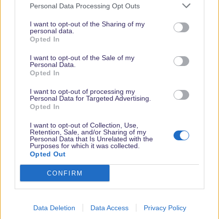
Personal Data Processing Opt Outs
I want to opt-out of the Sharing of my
personal data.
Opted In
Vielen Dank,
I want to opt-out of the Sale of my
dass Du unsere
Personal Data.
Opted In
Seite liest.
Schau
I want to opt-out of processing my
Personal Data for Targeted Advertising.
regelmäßig
Opted In
wieder rein!
I want to opt-out of Collection, Use,
Retention, Sale, and/or Sharing of my
Personal Data that Is Unrelated with the
Purposes for which it was collected.
Opted Out
© dein-dlrp | Einige Elemente ©Disney. dein-dlrp ist ein Reiseführer für
Disneyland Paris & Walt Disney World und ist unabhängig von "The Walt
Disney Company", "EuroDisney S.C.A." oder deren Tochter- sowie
CONFIRM
Partnerunternehmen.
Impressum
|
Datenschutzerklärung
®
Data Deletion
Data Access
Privacy Policy
Community platform by XenForo
© 2010-2024 XenForo Ltd.