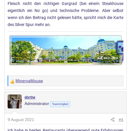
Fleisch nicht den richtigen Gargrad (bei einem Steakhouse
eigentlich ein No go) und technische Probleme. Aber selbst
wenn ich den Beitrag nicht gelesen hätte, spricht mich die Karte
des Silver Spur mehr an.
MinervaMouse
W
e
r
dörthe
Administrator
t
Teammitglied
u
n
9 August 2021
#4
g
Ich habe in beiden Restaurants überwiegend gute Erfahrungen
e