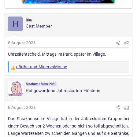
hns
H
Cast Member
6 August 2021
#2
Uhrzeitentscheid. Mittags im Park, später im Village.
dörthe
und
MinervaMouse
W
e
r
MadameMim1969
Rot gewordene Jahreskarten-Flüsterin
t
u
n
6 August 2021
#3
g
Das Steakhouse im Village hat in der Jahreskarten Gruppe bei
e
einem Besuch vor 2 Wochen oder so nicht so toll abgeschnitten.
n
:
Lange Wartezeiten zwischen den Gängen und auf die Getränke,