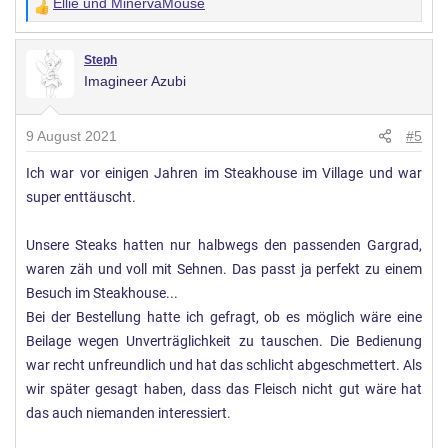
Ellie
und
MinervaMouse
W
e
r
Steph
Imagineer Azubi
t
u
n
9 August 2021
#5
g
Ich war vor einigen Jahren im Steakhouse im Village und war
e
super enttäuscht.
n
:
Unsere Steaks hatten nur halbwegs den passenden Gargrad,
waren zäh und voll mit Sehnen. Das passt ja perfekt zu einem
Besuch im Steakhouse...
Bei der Bestellung hatte ich gefragt, ob es möglich wäre eine
Beilage wegen Unverträglichkeit zu tauschen. Die Bedienung
war recht unfreundlich und hat das schlicht abgeschmettert. Als
wir später gesagt haben, dass das Fleisch nicht gut wäre hat
das auch niemanden interessiert.