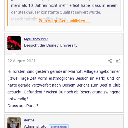
mehr als 10 Jahren nicht mehr erlebt habe, dass in einem
der Steakhäuser konstante Qualität serviert wurde.
Manchmal gibt es tolles Fleisch.
Zum Vergrößern anklicken....
Aber viel zu oft sind es leider Fleischstücke, um nicht
Fleischfetzen zu sagen, die in jedem anderen Restaurant,
MyDisney1992
das muss nicht mal ein Steakhouse sein, nur noch fürs Hack
Besucht die Disney University
genommen werden würden.
Wenn Ihr mittags Essen gehen wollt, würde ich wohl dann
22 August 2021
#9
doch das Silver Spur nehmen, einfach weil man dann nicht
Hi Torsten, sind gestern gerade im Marriott Village angekommen
extra raus müsste, wenn ihr am Abend geht, würde ich
( zwei Tage Zeit vorm erstmöglichen Besuch im Park) und ich
tatsächlich in der Umgebung essen gehen, entweder bei
hatte gerade verzweifelt nach Deinem Bericht zum Beef & Club
Hippopotamus Steakhouse zum Beispiel im
gesucht. Gefunden! ? weisst Du noch ob Reservierung zwingend
Einkaufszentrum oder, wenn es etwas eleganter sein soll, im
notwendig?
Le George im Hotel L'Elysee im Val d'Europe.
Gruss aus Paris ?
Oder, wenn es Fine Dining sein soll ins recht neue Beef & Club
dörthe
in Chanteloup-en-Brie, keine 15 Minuten vom DLP, das
Administrator
Teammitglied