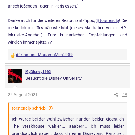
anschließenden Tagen in Paris essen.)
Danke auch für die weiteren Restaurant-Tipps,
@torstendlp
! Die
merke ich mir für's nächste Mal (dieses Mal haben wir ein HP-
inklusive-Angebot). Eure kulinarischen Empfehlungen sind
wirklich immer spitze ??
dörthe
und
MadameMim1969
W
e
r
MyDisney1992
Besucht die Disney University
t
u
n
22 August 2021
#8
g
e
torstendlp schrieb:
n
Ich würde bei der Wahl zwischen nur den beiden eigentlich
:
The Steakhouse wählen... aaaberr... ich muss leider
grundsätzlich sagen, dass ich es in Disneyland Paris seit