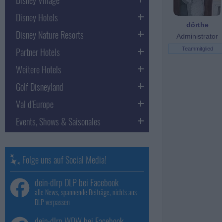
Disney Hotels
dörthe
Disney Nature Resorts
Administrator
Partner Hotels
Teammitglied
Weitere Hotels
Golf Disneyland
Val d'Europe
Events, Shows & Saisonales
Folge uns auf Social Media!
dein-dlrp DLP bei Facebook
alle News, spannende Beiträge, nichts aus
DLP verpassen
dein-dlrp WDW bei Facebook