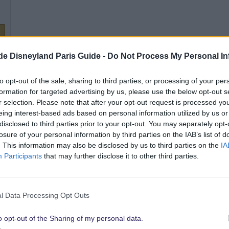
.de Disneyland Paris Guide -
Do Not Process My Personal In
4 Mai 2019
to opt-out of the sale, sharing to third parties, or processing of your per
Madame Mim...
formation for targeted advertising by us, please use the below opt-out s
Das beruhigt schon Mal.
r selection. Please note that after your opt-out request is processed y
Vielleicht ist es als Ausgleich dann nicht ganz so voll.
eing interest-based ads based on personal information utilized by us or
Aktuell sieht es für Montag und Dienstag ganz gut aus. Mittw
disclosed to third parties prior to your opt-out. You may separately opt-
n
losure of your personal information by third parties on the IAB’s list of
l
. This information may also be disclosed by us to third parties on the
IA
Participants
that may further disclose it to other third parties.
4 Mai 2019
l Data Processing Opt Outs
Wir hatten leider das letzte Jahr meist Pech mit dem Wetter....
o opt-out of the Sharing of my personal data.
Mindestestens 2-3 Tage immer Dauerregen..... Regencape