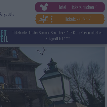
Hotel + Tickets buchen ›
Angebote
Tickets kaufen ›
KET
Ticketvorteil für den Sommer: Spare bis zu 105 € pro Person mit einem
EIL
3-Tagesticket */**