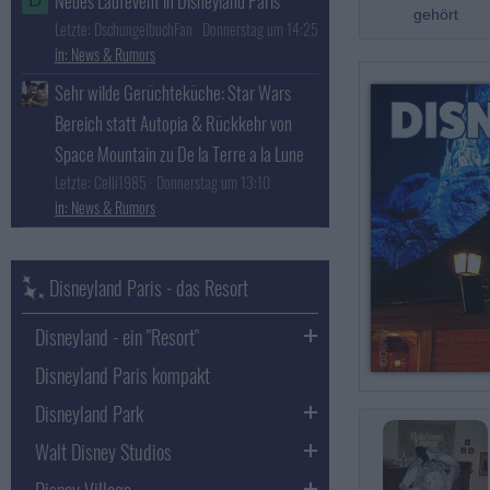
Neues Laufevent in Disneyland Paris
D
gehört
Letzte: DschungelbuchFan
Donnerstag um 14:25
News & Rumors
Sehr wilde Gerüchteküche: Star Wars
Bereich statt Autopia & Rückkehr von
Space Mountain zu De la Terre a la Lune
Letzte: Celli1985
Donnerstag um 13:10
News & Rumors
Disneyland Paris - das Resort
Disneyland - ein "Resort"
Disneyland Paris kompakt
Disneyland Park
Walt Disney Studios
Disney Village