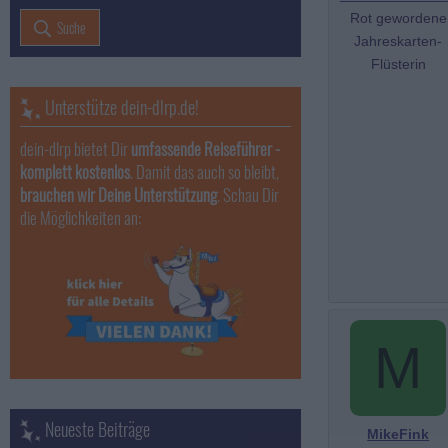
Rot gewordene
Suche
Jahreskarten-
Flüsterin
Unterstütze dein-dlrp.de!
dein-dlrp bietet Dir
umfassende Reiseführer -
komplett kostenlos
. Damit das auch so bleibt,
brauchen wir Deine Unterstützung
. Schau Dir
die Möglichkeiten an:
M
Neueste Beiträge
MikeFink