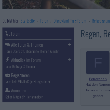
Du bist hier:
Startseite
Foren
Disneyland Paris Forum
Reiseplanun
Regen, R
Forum
Alle Foren & Themen
Foren Übersicht, abonnierte Themen & mehr
F
Aktuelles im Forum
Neue Beiträge & Themen
Registrieren
Feuerchen
Noch kein Mitglied? Jetzt registrieren!
Hat den Name
Anmelden
Disney schonma
gehört
Schon Mitglied? Hier anmelden