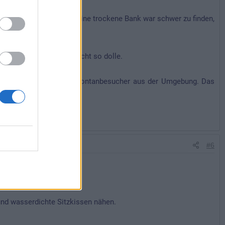
 drauf setzen können. Eine trockene Bank war schwer zu finden,
en und der Popo sind nicht so dolle.
her ausbleibt sind die Spontanbesucher aus der Umgebung. Das
#6
nd wasserdichte Sitzkissen nähen.