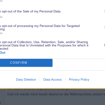
In
Basecape,das dir das Wasser nicht direkt ins Gesicht läuft.
Ich hatte immer noch eine Tüte im Rucksack, wo ich mich habe
o opt-out of the Sale of my Personal Data.
wenn es mal aufgehört hat.
In
to opt-out of processing my Personal Data for Targeted
Selbst so hat BTM Spass gemacht. Ich finde nur die Nasen Hos
ing.
In
Die Leute sind trotzdem da, den gebucht ist gebucht. Was e
o opt-out of Collection, Use, Retention, Sale, and/or Sharing
merkst du sofort, wenn mal ein schöner Tag dazwischen liegt.
ersonal Data that Is Unrelated with the Purposes for which it
lected.
Out
Viel Spaß euch.
CONFIRM
4 Mai 2019
@Ladykracher
Data Deletion
Data Access
Privacy Policy
Danke für die Tipps...
Wir haben diverse Regenjacken besorgt.
Und ich werde mich heute Abend an die Nähmaschine setzen u
n
l