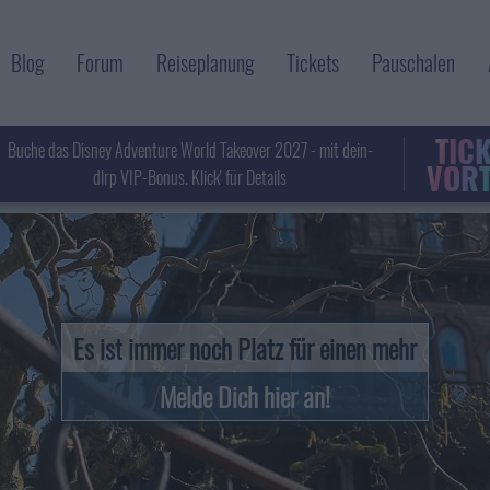
Blog
Forum
Reiseplanung
Tickets
Pauschalen
TIC
Buche das Disney Adventure World Takeover 2027 - mit dein-
VORT
dlrp VIP-Bonus. Klick' für Details
Es ist immer noch Platz für einen mehr
Melde Dich hier an!