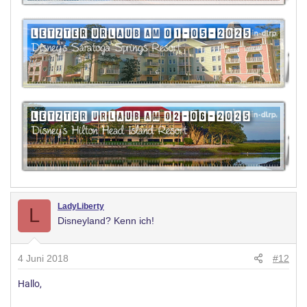
"Sondersituationen" (auch wenn man nur den Altarraum
filmen würdem könnte z.B. versehentlich ein Zuschauer, der
nicht eingewilligt hat ja in diesen laufen) übertragen werden.
LadyLiberty
L
Disneyland? Kenn ich!
4 Juni 2018
#12
Hallo,