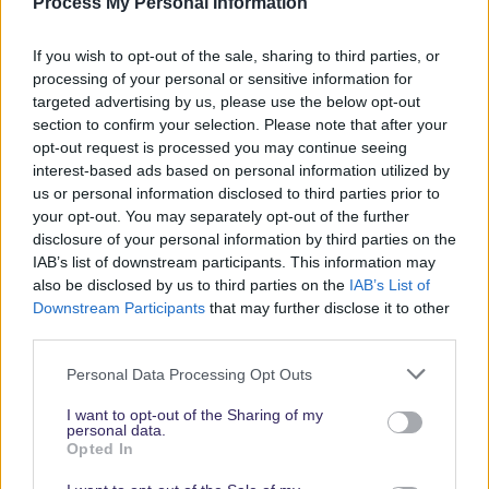
Process My Personal Information
kostenlos anzubieten. Vielen Dank für Deine Unterstützung.
Abonniere jetzt unsere magischen News aus den
Disney
If you wish to opt-out of the sale, sharing to third parties, or
Parks
processing of your personal or sensitive information for
targeted advertising by us, please use the below opt-out
section to confirm your selection. Please note that after your
Keine Angebote verpassen
opt-out request is processed you may continue seeing
interest-based ads based on personal information utilized by
Aktuelle News
us or personal information disclosed to third parties prior to
Spannende Lesetipps
your opt-out. You may separately opt-out of the further
Gratis und jederzeit kündbar
disclosure of your personal information by third parties on the
IAB’s list of downstream participants. This information may
also be disclosed by us to third parties on the
IAB’s List of
Downstream Participants
that may further disclose it to other
third parties.
Personal Data Processing Opt Outs
I want to opt-out of the Sharing of my
personal data.
Opted In
Vielen Dank,