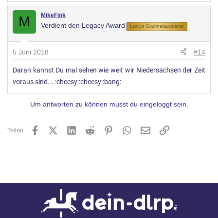
MikeFink
M
Verdient den Legacy Award
Lancys Gourmetausstatter
5 Juni 2018
#14
Daran kannst Du mal sehen wie weit wir Niedersachsen der Zeit
voraus sind... :cheesy::cheesy::bang:
Um antworten zu können musst du eingeloggt sein.
Facebook
X (Twitter)
LinkedIn
Reddit
Pinterest
WhatsApp
E-Mail
Link
Teilen: