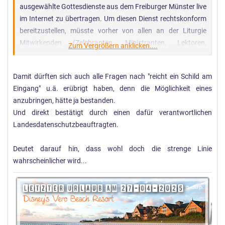
ausgewählte Gottesdienste aus dem Freiburger Münster live
im Internet zu übertragen. Um diesen Dienst rechtskonform
bereitzustellen, müsste vorher von allen an der Liturgie
Mitwirkenden (Zelebranten, Ministranten, Lektoren,
Zum Vergrößern anklicken....
Sänger…) sowie von allen Gottesdienstbesuchern einzeln
eine persönliche Zustimmung zur Übertragung eingeholt
Damit dürften sich auch alle Fragen nach "reicht ein Schild am
und diese dokumentiert werden – das ist nicht
Eingang" u.ä. erübrigt haben, denn die Möglichkeit eines
durchführbar.
anzubringen, hätte ja bestanden.
Und direkt bestätigt durch einen dafür verantwortlichen
Um rechtskonform zu handeln, verzichtet das Erzbistum
Landesdatenschutzbeauftragten.
Freiburg deshalb bis auf weiteres auf Live-Übertragungen.
Dies betrifft bereits auch die geplante Übertragung am
Deutet darauf hin, dass wohl doch die strenge Linie
kommenden Hochfest des Leibes und Blutes Christi
wahrscheinlicher wird...
(Fronleichnam) am kommenden Donnerstag (31. Mai 2018).
Der Landesbeauftragte für Datenschutz und
Informationsfreiheit des Landes Baden-Württemberg hat
diese Entscheidung als richtig bezeichnet, da nicht
sicherzustellen sei, dass keine sensiblen Daten
(Religionszugehörigkeit wären z.B. solche Daten) oder