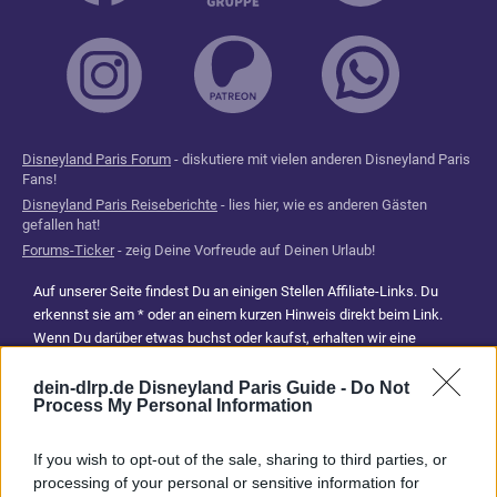
Disneyland Paris Forum
- diskutiere mit vielen anderen Disneyland Paris
Fans!
Disneyland Paris Reiseberichte
- lies hier, wie es anderen Gästen
gefallen hat!
Forums-Ticker
- zeig Deine Vorfreude auf Deinen Urlaub!
Auf unserer Seite findest Du an einigen Stellen Affiliate-Links. Du
erkennst sie am * oder an einem kurzen Hinweis direkt beim Link.
Wenn Du darüber etwas buchst oder kaufst, erhalten wir eine
Provision. Für Dich entstehen dadurch keine Mehrkosten. Damit hilfst
Du uns, unsere Reiseführer, Tipps und Planungsinhalte weiterhin
dein-dlrp.de Disneyland Paris Guide -
Do Not
Process My Personal Information
kostenlos anzubieten. Vielen Dank für Deine Unterstützung.
Abonniere jetzt unsere magischen News aus den
Disney
If you wish to opt-out of the sale, sharing to third parties, or
Parks
processing of your personal or sensitive information for