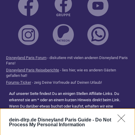
Disneyland Paris Forum
- diskutiere mit vielen anderen Disneyland Paris
Fans!
Disneyland Paris Reiseberichte
- lies hier, wie es anderen Gästen
gefallen hat!
Forums-Ticker
- zeig Deine Vorfreude auf Deinen Urlaub!
Auf unserer Seite findest Du an einigen Stellen Affiliate-Links. Du
erkennst sie am * oder an einem kurzen Hinweis direkt beim Link.
Wenn Du darüber etwas buchst oder kaufst, erhalten wir eine
Provision. Für Dich entstehen dadurch keine Mehrkosten. Damit hilfst
Du uns, unsere Reiseführer, Tipps und Planungsinhalte weiterhin
dein-dlrp.de Disneyland Paris Guide -
Do Not
Process My Personal Information
kostenlos anzubieten. Vielen Dank für Deine Unterstützung.