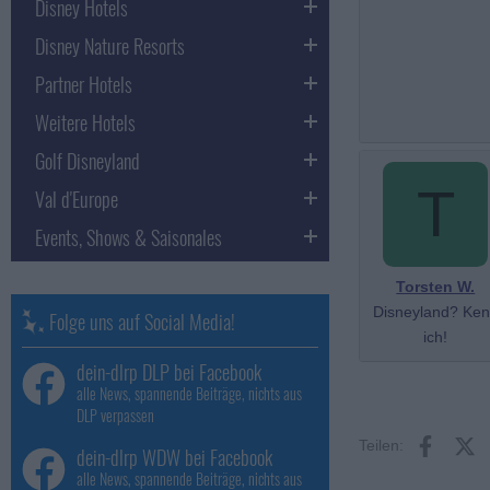
Disney Hotels
Disney Nature Resorts
Partner Hotels
Weitere Hotels
Golf Disneyland
T
Val d'Europe
Events, Shows & Saisonales
Torsten W.
Disneyland? Ke
Folge uns auf Social Media!
ich!
dein-dlrp DLP bei Facebook
alle News, spannende Beiträge, nichts aus
DLP verpassen
Facebo
X 
Teilen:
dein-dlrp WDW bei Facebook
alle News, spannende Beiträge, nichts aus