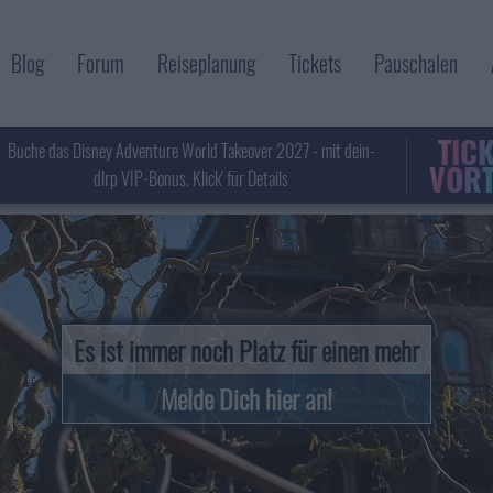
Blog
Forum
Reiseplanung
Tickets
Pauschalen
TIC
Buche das Disney Adventure World Takeover 2027 - mit dein-
VORT
dlrp VIP-Bonus. Klick' für Details
Es ist immer noch Platz für einen mehr
Melde Dich hier an!