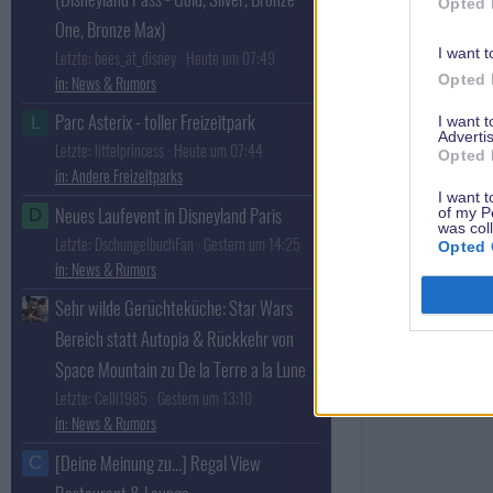
Opted 
One, Bronze Max)
Torsten W.
I want t
Letzte: bees_at_disney
Heute um 07:49
Disneyland? Ke
Opted 
News & Rumors
ich!
Parc Asterix - toller Freizeitpark
I want 
L
Advertis
Letzte: littelprincess
Heute um 07:44
Opted 
Andere Freizeitparks
I want t
Neues Laufevent in Disneyland Paris
of my P
D
was col
Letzte: DschungelbuchFan
Gestern um 14:25
Opted 
News & Rumors
bonestone67
Besucht die
Sehr wilde Gerüchteküche: Star Wars
Disney Universit
Bereich statt Autopia & Rückkehr von
Space Mountain zu De la Terre a la Lune
Letzte: Celli1985
Gestern um 13:10
News & Rumors
[Deine Meinung zu...] Regal View
C