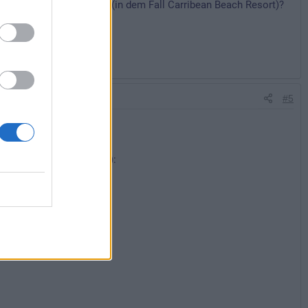
irklich direkt zum Hotel (in dem Fall Carribean Beach Resort)?
#5
inkgeld
-Tripp durch den Osten):
gekauft