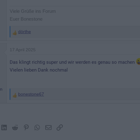
Viele Grüße ins Forum
Euer Bonestone
dörthe
W
e
r
17 April 2025
t
Das klingt richtig super und wir werden es genau so machen
u
Vielen lieben Dank nochmal
n
g
e
nn
n
bonestone67
W
:
e
r
t
u
ok
(Twitter)
LinkedIn
Reddit
Pinterest
WhatsApp
E-Mail
Link
n