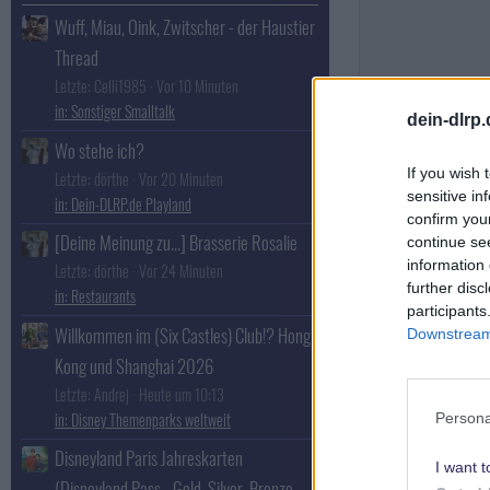
Wuff, Miau, Oink, Zwitscher - der Haustier
Thread
Letzte: Celli1985
Vor 10 Minuten
Sonstiger Smalltalk
dein-dlrp
Wo stehe ich?
If you wish 
Letzte: dörthe
Vor 20 Minuten
sensitive in
Dein-DLRP.de Playland
confirm you
T
[Deine Meinung zu...] Brasserie Rosalie
continue se
information 
Letzte: dörthe
Vor 24 Minuten
further disc
Restaurants
participants
Torsten W.
Willkommen im (Six Castles) Club!? Hong
Downstream 
Disneyland? Ke
Kong und Shanghai 2026
ich!
Letzte: Andrej
Heute um 10:13
Disney Themenparks weltweit
Persona
T
Disneyland Paris Jahreskarten
I want t
(Disneyland Pass - Gold, Silver, Bronze