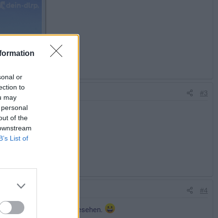
formation
sonal or
ection to
#3
ou may
 personal
out of the
 downstream
B’s List of
#4
neuesten Youtube Video gesehen.