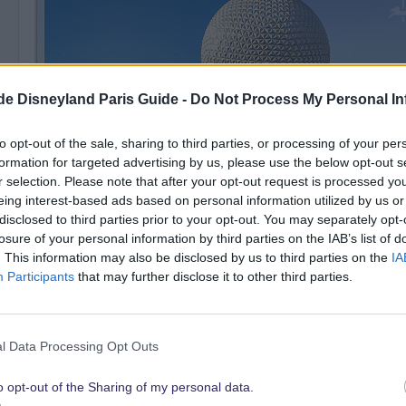
.de Disneyland Paris Guide -
Do Not Process My Personal In
to opt-out of the sale, sharing to third parties, or processing of your per
formation for targeted advertising by us, please use the below opt-out s
6 November 2024
r selection. Please note that after your opt-out request is processed y
eing interest-based ads based on personal information utilized by us or
Vielen lieben Dank für deine Antwort
disclosed to third parties prior to your opt-out. You may separately opt-
Liebe Grüße
losure of your personal information by third parties on the IAB’s list of
Torsten
. This information may also be disclosed by us to third parties on the
IA
Participants
that may further disclose it to other third parties.
nn
l Data Processing Opt Outs
17 April 2025
o opt-out of the Sharing of my personal data.
Habe die Antwort jetzt auch noch einmal von euch in eurem 