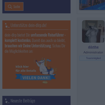
Suche
Unterstütze dein-dlrp.de!
dein-dlrp bietet Dir
umfassende Reiseführer -
komplett kostenlos
. Damit das auch so bleibt,
brauchen wir Deine Unterstützung
. Schau Dir
dörthe
die Möglichkeiten an:
Administrator
Teammitglied
Neueste Beiträge