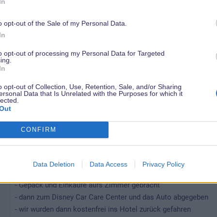
In
Zusatzfrage : Kostet das Shuttle etwas? Fährt mich das dann w
Liebe Grüße
o opt-out of the Sale of my Personal Data.
nn
In
to opt-out of processing my Personal Data for Targeted
ing.
In
17 April 2025
o opt-out of Collection, Use, Retention, Sale, and/or Sharing
Nein, kostet nichts. Natürlich freut sich der Fahrer über ein Tr
ersonal Data that Is Unrelated with the Purposes for which it
lected.
Out
Wir haben es im März 2025 so gemacht (kamen von einem Road
CONFIRM
Ankunft:
y
- unterwegs etwas Verpflegung für „aufs Zimmer“ im Walmart 
- zum Disney Hotel gefahren
Data Deletion
Data Access
Privacy Policy
- eingecheckt
- Gepäck und Einkäufe aufs Zimmer gebracht
- dann zum Disney Car Care Center und das Auto abgegeben
- wir wurden dann kostenfrei ins Hotel zurück gefahren