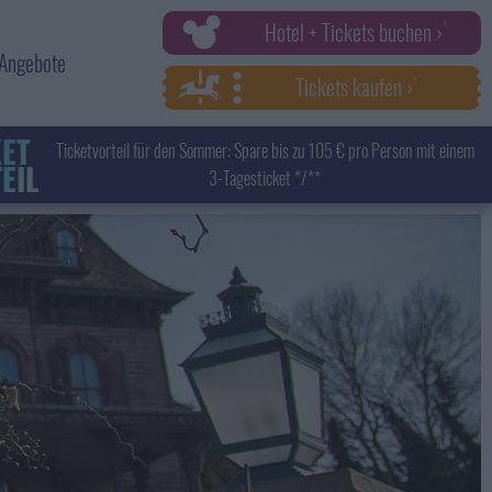
Hotel + Tickets buchen ›
Angebote
Tickets kaufen ›
KET
Ticketvorteil für den Sommer: Spare bis zu 105 € pro Person mit einem
EIL
3-Tagesticket */**