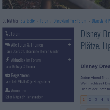
Du bist hier:
Startseite
Foren
Disneyland Paris Forum
Disneyland P
Disney D
Forum
Plätze, Li
Alle Foren & Themen
Foren Übersicht, abonnierte Themen & mehr
Aktuelles im Forum
Disney Dre
Neue Beiträge & Themen
Registrieren
Jeden Abend findet
Noch kein Mitglied? Jetzt registrieren!
Weihnachtszeit Di
Hier ist der Platz 
Anmelden
Schon Mitglied? Hier anmelden
1
2
3
4
5