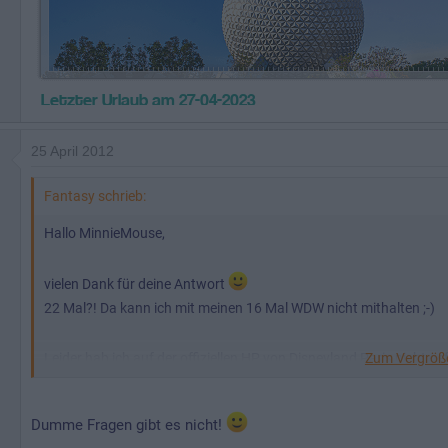
25 April 2012
Fantasy schrieb:
Hallo MinnieMouse,
vielen Dank für deine Antwort
22 Mal?! Da kann ich mit meinen 16 Mal WDW nicht mithalten ;-)
Zum Vergrößer
Leider hab ich auf der offiziellen HP von Disneyland Paris nicht 
Wie lange läuft denn die Abendshow "Dreams"? Nur bis August od
Dumme Fragen gibt es nicht!
Sorry, für die dumme Fragerei!