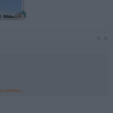
#5
n anklicken....
gefunden, wonach ich suchte.
er bis Ende des Jahres?