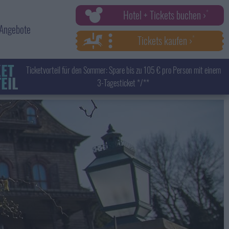
Hotel + Tickets buchen ›
Angebote
Tickets kaufen ›
KET
Ticketvorteil für den Sommer: Spare bis zu 105 € pro Person mit einem
EIL
3-Tagesticket */**