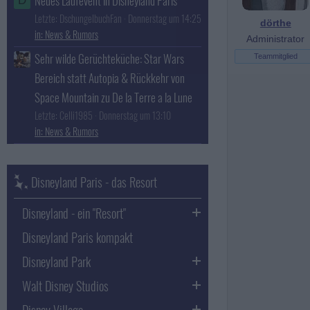
Neues Laufevent in Disneyland Paris
D
Letzte: DschungelbuchFan
Donnerstag um 14:25
dörthe
News & Rumors
Administrator
Sehr wilde Gerüchteküche: Star Wars
Teammitglied
Bereich statt Autopia & Rückkehr von
Space Mountain zu De la Terre a la Lune
Letzte: Celli1985
Donnerstag um 13:10
News & Rumors
Disneyland Paris - das Resort
Disneyland - ein "Resort"
Disneyland Paris kompakt
Disneyland Park
Walt Disney Studios
Disney Village