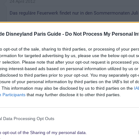
24 April 2012
Das reguläre Feuerwerk findet nur in den Sommermonaten Juli 
Dieses Jahr läuft das 20jährige Jubiläum mit der täglichen 
.de Disneyland Paris Guide -
Do Not Process My Personal In
seinesgleichen sucht.
to opt-out of the sale, sharing to third parties, or processing of your per
... Wobei Dreams eher mit Fantasmic (wobei Dreams besser i
formation for targeted advertising by us, please use the below opt-out s
WDW.
r selection. Please note that after your opt-out request is processed y
eing interest-based ads based on personal information utilized by us or
Auf dieser Seite hier, dlrpmagic und der offiziellen DLP HP gibt 
disclosed to third parties prior to your opt-out. You may separately opt-
losure of your personal information by third parties on the IAB’s list of
. This information may also be disclosed by us to third parties on the
IA
Wir sind nächste Woche zum 22 Mal im DLP unterwegs.
Participants
that may further disclose it to other third parties.
l Data Processing Opt Outs
o opt-out of the Sharing of my personal data.