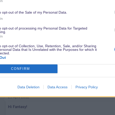
In
o opt-out of the Sale of my Personal Data.
In
24 April 2012
to opt-out of processing my Personal Data for Targeted
ing.
Hallo MinnieMouse,
In
vielen Dank für deine Antwort
o opt-out of Collection, Use, Retention, Sale, and/or Sharing
ersonal Data that Is Unrelated with the Purposes for which it
22 Mal?! Da kann ich mit meinen 16 Mal WDW nicht mithalten ;
lected.
Out
y
Leider hab ich auf der offiziellen HP von Disneyland Paris nic
CONFIRM
Wie lange läuft denn die Abendshow "Dreams"? Nur bis August
Sorry, für die dumme Fragerei!
Data Deletion
Data Access
Privacy Policy
25 April 2012
Hi Fantasy!