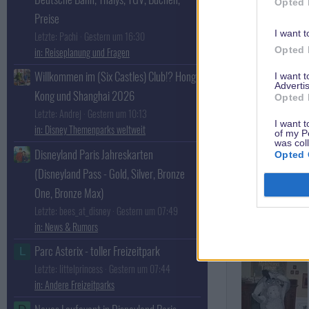
Opted 
Preise
I want t
Letzte: Pachi
Gestern um 16:30
Opted 
Reiseplanung und Fragen
F
Willkommen im (Six Castles) Club!? Hong
I want 
Advertis
Kong und Shanghai 2026
Opted 
Letzte: Andrej
Gestern um 10:13
I want t
Disney Themenparks weltweit
Fantasy
of my P
was col
Besucht die
Disneyland Paris Jahreskarten
Opted 
Disney Universit
(Disneyland Pass - Gold, Silver, Bronze
One, Bronze Max)
Letzte: bees_at_disney
Gestern um 07:49
News & Rumors
Parc Asterix - toller Freizeitpark
L
Letzte: littelprincess
Gestern um 07:44
Andere Freizeitparks