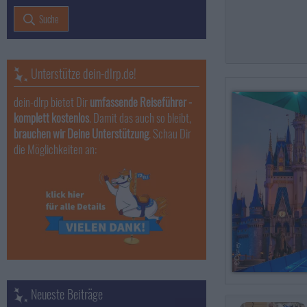
Suche
Unterstütze dein-dlrp.de!
dein-dlrp bietet Dir
umfassende Reiseführer -
komplett kostenlos
. Damit das auch so bleibt,
brauchen wir Deine Unterstützung
. Schau Dir
die Möglichkeiten an:
Neueste Beiträge