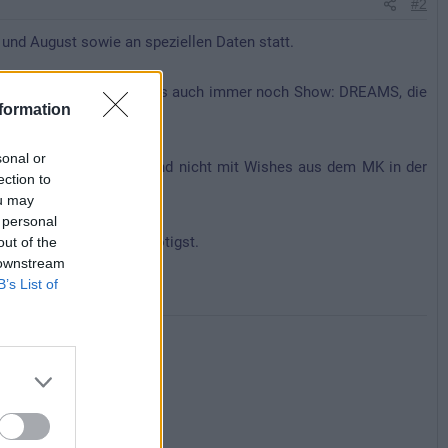
#2
und August sowie an speziellen Daten statt.
Wasser,Licht, Feuer und was auch immer noch Show: DREAMS, die
formation
sonal or
st) zu vergleichen ist und nicht mit Wishes aus dem MK in der
ection to
ou may
 personal
es alle Infos die Du benötigst.
out of the
 downstream
B’s List of