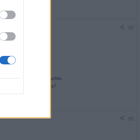
#3
-)
ht gefunden, wonach ich suchte.
 oder bis Ende des Jahres?
#4