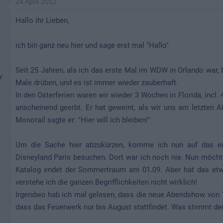
24 April 2012
Hallo ihr Lieben,
ich bin ganz neu hier und sage erst mal "Hallo"
Seit 25 Jahren, als ich das erste Mal im WDW in Orlando war, b
y
Male drüben, und es ist immer wieder zauberhaft.
In den Osterferien waren wir wieder 3 Wochen in Florida, incl
anscheinend geerbt. Er hat geweint, als wir uns am letzten 
Monorail sagte er: "Hier will ich bleiben!"
Um die Sache hier abzukürzen, komme ich nun auf das ei
Disneyland Paris besuchen. Dort war ich noch nie. Nun möchte
Katalog endet der Sommertraum am 01.09. Aber hat das et
verstehe ich die ganzen Begrifflichkeiten nicht wirklich!
Irgendwo hab ich mal gelesen, dass die neue Abendshow von 1.
dass das Feuerwerk nur bis August stattfindet. Was stimmt de