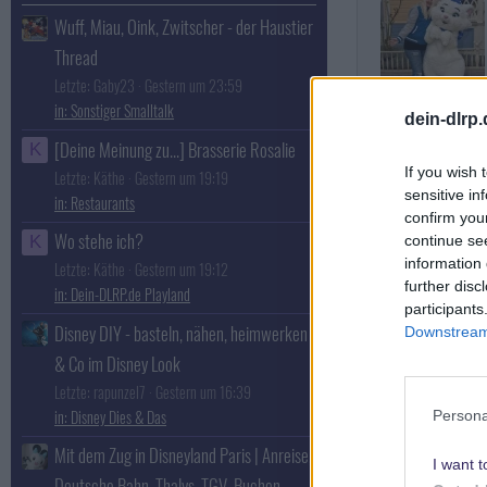
Wuff, Miau, Oink, Zwitscher - der Haustier
Thread
Letzte: Gaby23
Gestern um 23:59
Sonstiger Smalltalk
MinnieMouse
dein-dlrp
Imagineer
[Deine Meinung zu...] Brasserie Rosalie
K
If you wish 
Letzte: Käthe
Gestern um 19:19
sensitive in
Restaurants
confirm you
Wo stehe ich?
continue se
K
information 
Letzte: Käthe
Gestern um 19:12
further disc
Dein-DLRP.de Playland
participants
Disney DIY - basteln, nähen, heimwerken
Downstream 
& Co im Disney Look
Letzte: rapunzel7
Gestern um 16:39
Disney Dies & Das
Persona
Mit dem Zug in Disneyland Paris | Anreise,
I want t
Deutsche Bahn, Thalys, TGV, Buchen,