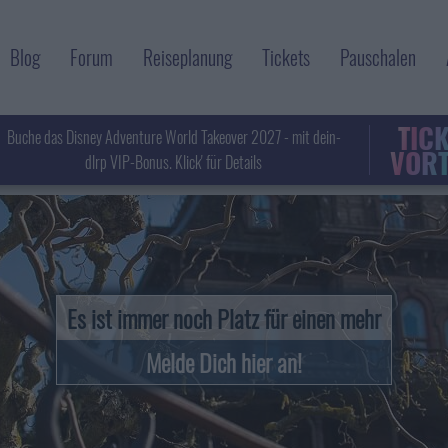
Blog
Forum
Reiseplanung
Tickets
Pauschalen
TIC
Buche das Disney Adventure World Takeover 2027 - mit dein-
VORT
dlrp VIP-Bonus. Klick' für Details
Es ist immer noch Platz für einen mehr
Melde Dich hier an!