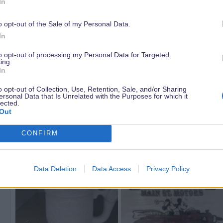
In
W
e
o opt-out of the Sale of my Personal Data.
r
16 Dezember 2020
In
t
u
dörthe schrieb:
to opt-out of processing my Personal Data for Targeted
n
ing.
Gute Idee
@MinnieMaus18
, dass Du diesen Thread eröffnet hast.
In
g
Ich denke allerdings, es wäre einfacher, wenn Du direkt Bilder d
e
o opt-out of Collection, Use, Retention, Sale, and/or Sharing
sprechen bekanntlich ihre eigene Sprache. So liest man evtl. ah..
n
ersonal Data that Is Unrelated with the Purposes for which it
lected.
vielleicht genau die Tasse, nach der man schon ewig sucht oder ve
:
Out
Da hast du natürlich Recht, danke für den Hinweis
CONFIRM
Hier ein paar Bilder
Anhänge
Data Deletion
Data Access
Privacy Policy