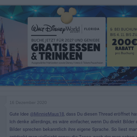
r
t
u
n
g
e
n
:
16 Dezember 2020
Gute Idee
@MinnieMaus18
, dass Du diesen Thread eröffnet ha
Ich denke allerdings, es wäre einfacher, wenn Du direkt Bilde
Bilder sprechen bekanntlich ihre eigene Sprache. So liest man 