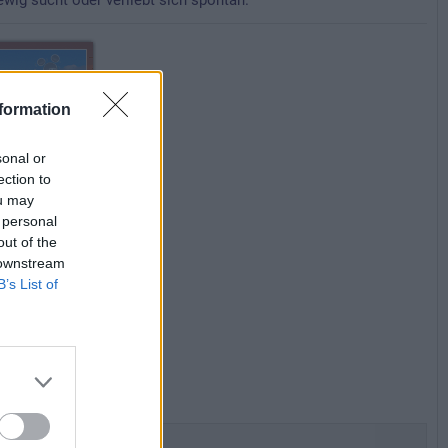
wig sucht oder verliebt sich spontan.
formation
sonal or
ection to
ou may
 personal
out of the
 downstream
B’s List of