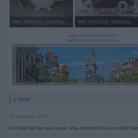
IMG_20201216_121545.webp
IMG_20201216_121620.webp
28,9 KB · Aufrufe: 520
128,3 KB · Aufrufe: 573
dörthe
W
e
r
16 Dezember 2020
t
Ich finde die Idee auch super. Was möchtest Du denn dafür hab
u
n