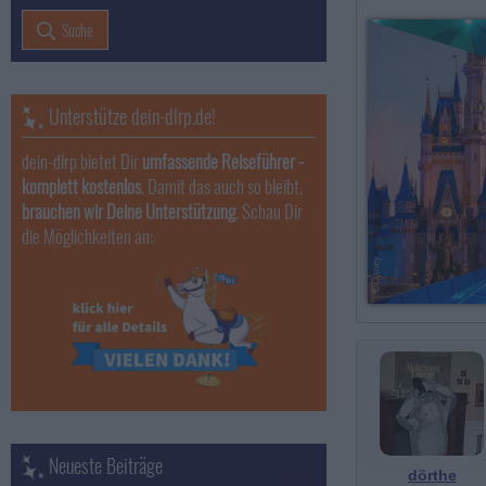
Suche
Unterstütze dein-dlrp.de!
dein-dlrp bietet Dir
umfassende Reiseführer -
komplett kostenlos
. Damit das auch so bleibt,
brauchen wir Deine Unterstützung
. Schau Dir
die Möglichkeiten an:
Neueste Beiträge
dörthe