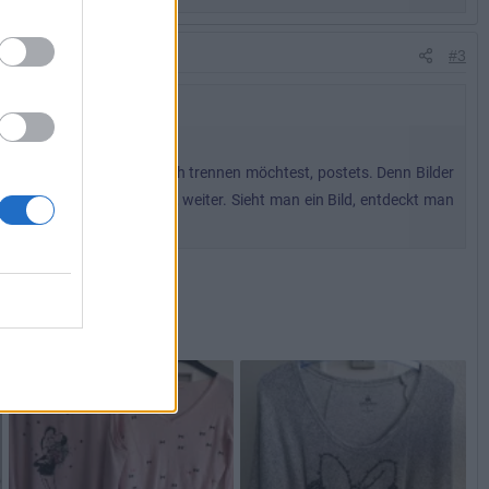
#3
er Sachen, von denen Du Dich trennen möchtest, postets. Denn Bilder
.. Mary Poppins Tasse.. ok, weiter. Sieht man ein Bild, entdeckt man
rliebt sich spontan.