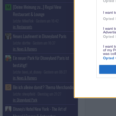
Opted 
[Deine Meinung zu...] Regal View
M
I want t
Restaurant & Lounge
Opted 
Letzte: MikeFink
Gestern um 16:42
Restaurants
I want 
Advertis
Neues Laufevent in Disneyland Paris
Opted 
MinnieMaus18
Letzte: dörthe
Gestern um 16:37
Imagineer
I want t
News & Rumors
of my P
was col
Ein neuer Park für Disneyland Paris ist
Opted 
bestätigt!
Letzte: bees_at_disney
Gestern um 06:27
News & Rumors
Bin ich alleine damit? Thema Merchandise
S
Letzte: sheepfield
Dienstag um 21:27
Disneyland Park
Disney's Hotel New York - The Art of