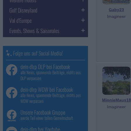
Golf Disneyland
Gaby23
Imagineer
Val d'Europe
Events, Shows & Saisonales
Folge uns auf Social Media!
dein-dlrp DLP bei Facebook
alle News, spannende Beiträge, nichts aus
DLP verpassen
dein-dlrp WDW bei Facebook
alle News, spannende Beiträge, nichts aus
MinnieMaus18
WDW verpassen
Imagineer
Unsere Facebook Gruppe
werde Teil einer tollen Gemeinschaft
dein-dlrp bei Youtube