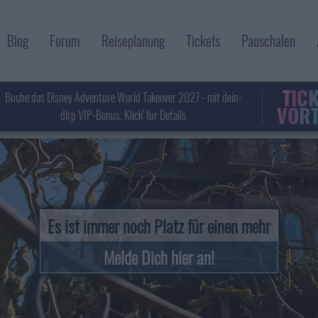
Blog
Forum
Reiseplanung
Tickets
Pauschalen
TIC
Buche das Disney Adventure World Takeover 2027 - mit dein-
VORT
dlrp VIP-Bonus. Klick' für Details
Es ist immer noch Platz für einen mehr
Melde Dich hier an!