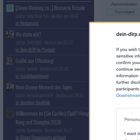
Administrator
[Deine Meinung zu...] Brasserie Rosalie
O
Teammitglied
Letzte: Oma Duck Fan
Gestern um 00:47
Restaurants
Wo stehe ich?
dein-dlrp
Letzte: Celli1985
Gestern um 00:32
Dein-DLRP.de Playland
If you wish 
sensitive in
Grüße aus Offenburg!
confirm you
Letzte: Swirrly
Gestern um 20:30
continue se
Vorstellungsforum
information 
further disc
Mein Disney-Moment des Tages
participants
Letzte: herculespoirot64
Gestern um 20:11
Downstream 
Sonstiger Smalltalk
Willkommen im (Six Castles) Club!? Hong
Persona
Kong und Shanghai 2026
Letzte: Guinevere
Gestern um 19:21
I want t
Disney Themenparks weltweit