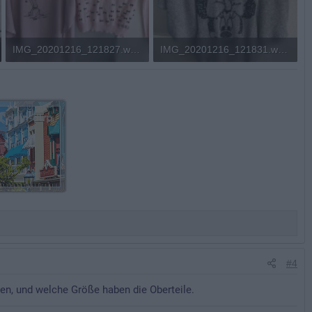
IMG_20201216_121827.webp
IMG_20201216_121831.webp
201,6 KB · Aufrufe: 541
312 KB · Aufrufe: 556
#4
en, und welche Größe haben die Oberteile.