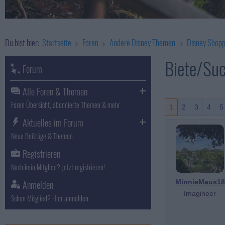
Du bist hier:
Startseite
Foren
Andere Disney Themen
Disney Shopp
Biete/Suc
Forum
Alle Foren & Themen
Foren Übersicht, abonnierte Themen & mehr
1
2
3
4
5
Aktuelles im Forum
Neue Beiträge & Themen
Registrieren
Noch kein Mitglied? Jetzt registrieren!
Anmelden
MinnieMaus18
Imagineer
Schon Mitglied? Hier anmelden