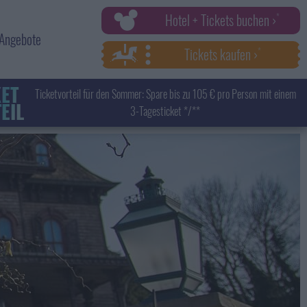
Hotel + Tickets buchen ›
Angebote
Tickets kaufen ›
KET
Ticketvorteil für den Sommer: Spare bis zu 105 € pro Person mit einem
EIL
3-Tagesticket */**