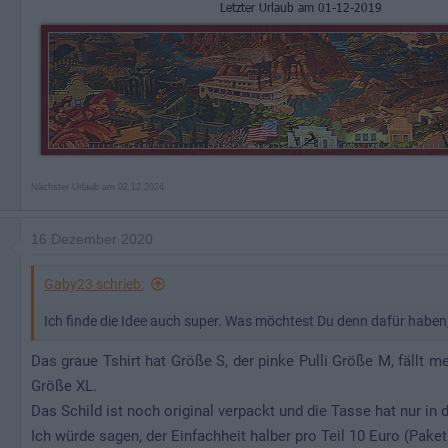
g
e
n
:
Nächster Urlaub am 02.12.2024
16 Dezember 2020
Gaby23 schrieb:
Ich finde die Idee auch super. Was möchtest Du denn dafür haben
Das graue Tshirt hat Größe S, der pinke Pulli Größe M, fällt 
Größe XL.
Das Schild ist noch original verpackt und die Tasse hat nur in 
Ich würde sagen, der Einfachheit halber pro Teil 10 Euro (Paket