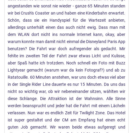
angestanden wie sonst nie wieder - ganze 65 Minuten standen
wir bei Crush's Coaster an und haben eine Kinderbahn erwartet.
Schön, dass sie ein Handyspiel für die Wartezeit anbieten,
allerdings unterhält einen das auch nicht ewig. Dass man mit
dem WLAN dort nicht ins normale Internet kann, okay, aber
warum konnte man damit nicht einmal die Disneyland Paris App
benutzen? Die Fahrt war doch aufregender als gedacht. Mir
fehlte im zweiten Teil der Fahrt zwar etwas Licht und Kulisse,
aber Spaß hatte ich trotzdem. Noch schnell ein Foto mit Buzz
Lightyear gemacht (warum war da kein Fotograf?) und ab zu
Ratatouille. 60 Minuten anstehen, war uns doch etwas viel aber
in der Single Rider Line dauerte es nur 15 Minuten. Da uns das
nicht so wichtig war, ob wir nebeneinander sitzen, wählten wir
diese Schlange. Die Attraktion ist der Wahnsinn. Alle Sinne
werden beansprucht und jeder hat die Fahrt mit einem Lächeln
verlassen. Nun war es endlich Zeit für Twilight Zone. Das Hotel
ist super gestaltet und der CM am Empfang hat einen echt
guten Job gemacht. Wir waren beide etwas aufgeregt und