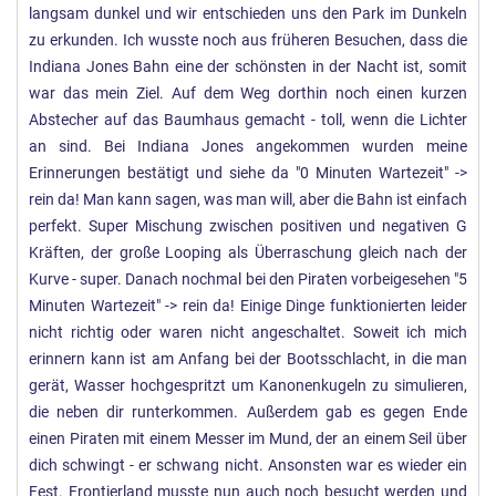
langsam dunkel und wir entschieden uns den Park im Dunkeln
zu erkunden. Ich wusste noch aus früheren Besuchen, dass die
Indiana Jones Bahn eine der schönsten in der Nacht ist, somit
war das mein Ziel. Auf dem Weg dorthin noch einen kurzen
Abstecher auf das Baumhaus gemacht - toll, wenn die Lichter
an sind. Bei Indiana Jones angekommen wurden meine
Erinnerungen bestätigt und siehe da "0 Minuten Wartezeit" ->
rein da! Man kann sagen, was man will, aber die Bahn ist einfach
perfekt. Super Mischung zwischen positiven und negativen G
Kräften, der große Looping als Überraschung gleich nach der
Kurve - super. Danach nochmal bei den Piraten vorbeigesehen "5
Minuten Wartezeit" -> rein da! Einige Dinge funktionierten leider
nicht richtig oder waren nicht angeschaltet. Soweit ich mich
erinnern kann ist am Anfang bei der Bootsschlacht, in die man
gerät, Wasser hochgespritzt um Kanonenkugeln zu simulieren,
die neben dir runterkommen. Außerdem gab es gegen Ende
einen Piraten mit einem Messer im Mund, der an einem Seil über
dich schwingt - er schwang nicht. Ansonsten war es wieder ein
Fest. Frontierland musste nun auch noch besucht werden und