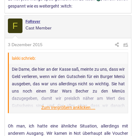
gespannt wie es weitergeht :witch:
FoRever
F
Cast Member
3 Dezember 2015
#5
lakki schrieb:
Die Dame, die hier an der Kasse saß, meinte zu uns, dass wir
Geld verlieren, wenn wir den Gutschein für ein Burger Menü
ausgeben, das war uns allerdings nicht so wichtig. Sie hat
uns noch einen Star Wars Becher zu den Menüs
dazugegeben, damit wir preislich näher am Wert des
Gutscheins sind, und das alles ohne, dass wir danach
Zum Vergrößern anklicken....
gefragt haben!
Oh man, ich hatte eine ähnliche Situation, allerdings mit
anderem Ausgang. Wir kamen in Not überhaupt alle Voucher