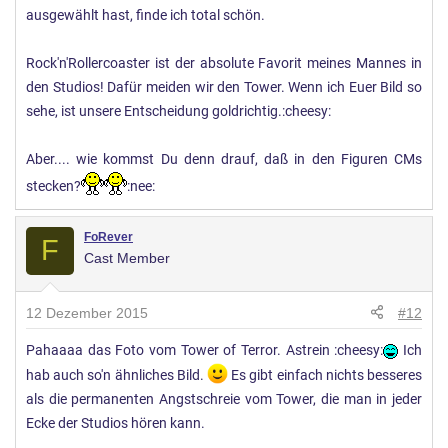
ausgewählt hast, finde ich total schön.
Rock'n'Rollercoaster ist der absolute Favorit meines Mannes in
den Studios! Dafür meiden wir den Tower. Wenn ich Euer Bild so
sehe, ist unsere Entscheidung goldrichtig.:cheesy:
Aber.... wie kommst Du denn drauf, daß in den Figuren CMs
stecken?
:nee:
FoRever
F
Cast Member
12 Dezember 2015
#12
Pahaaaa das Foto vom Tower of Terror. Astrein :cheesy:
Ich
hab auch so'n ähnliches Bild.
Es gibt einfach nichts besseres
als die permanenten Angstschreie vom Tower, die man in jeder
Ecke der Studios hören kann.