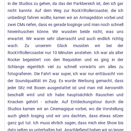
in die Studios zu gehen, da das der Parkbereich ist, den ich gar
nicht kannte. Auf dem Weg zur Rock'n'Rollercoaster, die ich
unbedingt fahren wollte, kamen wir an Armageddon vorbei und
zwei CMs riefen, dass es gerade losginge und man noch schnell
hineinhuschen könne. Wir wussten beide nicht, was uns
erwartet. Wir waren sehr überrascht und auch endlich richtig
wach. Zu unserem Glück mussten wir bei der
Rock'n'Rollercoaster nur 10 Minuten anstehen. Ich war als alter
Rocker begeistert von den Requisiten und es ging in der
Schlange eigentlich viel zu schnell vorwärts um alles zu
fotografieren. Die Fahrt war super, ich war nur enttäuscht von
der Soundqualität im Zug. Es wurde Werbung gemacht, dass
jeder Sitz mit Boxen ausgestattet ist und man mit Aerosmith
beschallt wird und ich habe hauptsächlich Rauschen und
Knacken gehört - schade. Auf Entdeckungstour durch die
Studios kamen wir an Cinemagique vorbei, wo die Vorstellung
auch gleich losging und wir uns dachten, dass etwas sitzen
ganz gut tut. Ich muss ehrlich sagen, dass mich eine Show bis
dato selten so unterhalten hat. Anschließend haben wir so lange