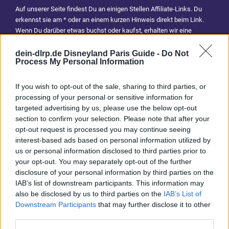
Auf unserer Seite findest Du an einigen Stellen Affiliate-Links. Du
erkennst sie am * oder an einem kurzen Hinweis direkt beim Link.
Wenn Du darüber etwas buchst oder kaufst, erhalten wir eine
Provision. Für Dich entstehen dadurch keine Mehrkosten. Damit hilfst
Du uns, unsere Reiseführer, Tipps und Planungsinhalte weiterhin
dein-dlrp.de Disneyland Paris Guide -
Do Not
Process My Personal Information
kostenlos anzubieten. Vielen Dank für Deine Unterstützung.
Abonniere jetzt unsere magischen News aus den
Disney
If you wish to opt-out of the sale, sharing to third parties, or
Parks
processing of your personal or sensitive information for
targeted advertising by us, please use the below opt-out
section to confirm your selection. Please note that after your
Keine Angebote verpassen
opt-out request is processed you may continue seeing
interest-based ads based on personal information utilized by
Aktuelle News
us or personal information disclosed to third parties prior to
Spannende Lesetipps
your opt-out. You may separately opt-out of the further
Gratis und jederzeit kündbar
disclosure of your personal information by third parties on the
IAB’s list of downstream participants. This information may
also be disclosed by us to third parties on the
IAB’s List of
Downstream Participants
that may further disclose it to other
third parties.