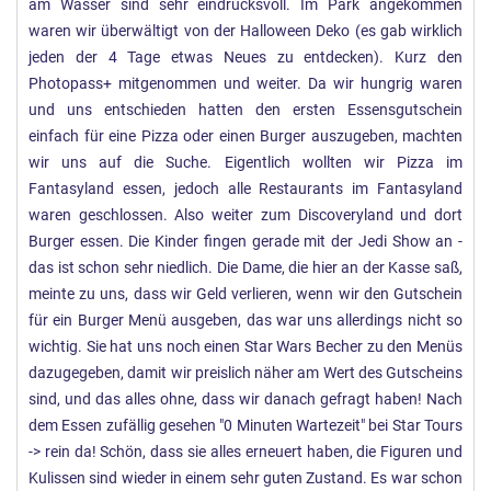
am Wasser sind sehr eindrucksvoll. Im Park angekommen
waren wir überwältigt von der Halloween Deko (es gab wirklich
jeden der 4 Tage etwas Neues zu entdecken). Kurz den
Photopass+ mitgenommen und weiter. Da wir hungrig waren
und uns entschieden hatten den ersten Essensgutschein
einfach für eine Pizza oder einen Burger auszugeben, machten
wir uns auf die Suche. Eigentlich wollten wir Pizza im
Fantasyland essen, jedoch alle Restaurants im Fantasyland
waren geschlossen. Also weiter zum Discoveryland und dort
Burger essen. Die Kinder fingen gerade mit der Jedi Show an -
das ist schon sehr niedlich. Die Dame, die hier an der Kasse saß,
meinte zu uns, dass wir Geld verlieren, wenn wir den Gutschein
für ein Burger Menü ausgeben, das war uns allerdings nicht so
wichtig. Sie hat uns noch einen Star Wars Becher zu den Menüs
dazugegeben, damit wir preislich näher am Wert des Gutscheins
sind, und das alles ohne, dass wir danach gefragt haben! Nach
dem Essen zufällig gesehen "0 Minuten Wartezeit" bei Star Tours
-> rein da! Schön, dass sie alles erneuert haben, die Figuren und
Kulissen sind wieder in einem sehr guten Zustand. Es war schon