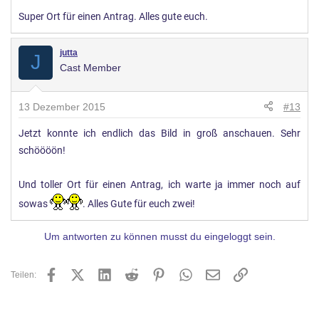
Super Ort für einen Antrag. Alles gute euch.
jutta
J
Cast Member
13 Dezember 2015
#13
Jetzt konnte ich endlich das Bild in groß anschauen. Sehr
schöööön!
Und toller Ort für einen Antrag, ich warte ja immer noch auf
sowas
. Alles Gute für euch zwei!
Um antworten zu können musst du eingeloggt sein.
Facebook
X (Twitter)
LinkedIn
Reddit
Pinterest
WhatsApp
E-Mail
Link
Teilen: