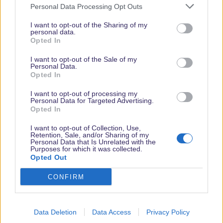
Personal Data Processing Opt Outs
I want to opt-out of the Sharing of my
personal data.
Opted In
Vielen Dank,
I want to opt-out of the Sale of my
dass Du unsere
Personal Data.
Opted In
Seite liest.
Schau
I want to opt-out of processing my
Personal Data for Targeted Advertising.
regelmäßig
Opted In
wieder rein!
I want to opt-out of Collection, Use,
Retention, Sale, and/or Sharing of my
Personal Data that Is Unrelated with the
Purposes for which it was collected.
Opted Out
© dein-dlrp | Einige Elemente ©Disney. dein-dlrp ist ein Reiseführer für
Disneyland Paris & Walt Disney World und ist unabhängig von "The Walt
Disney Company", "EuroDisney S.C.A." oder deren Tochter- sowie
CONFIRM
Partnerunternehmen.
Impressum
|
Datenschutzerklärung
®
Data Deletion
Data Access
Privacy Policy
Community platform by XenForo
© 2010-2024 XenForo Ltd.