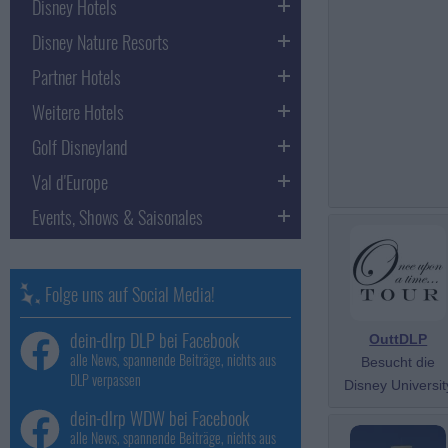
Disney Hotels
Disney Nature Resorts
Partner Hotels
Weitere Hotels
Golf Disneyland
Val d'Europe
Events, Shows & Saisonales
Folge uns auf Social Media!
dein-dlrp DLP bei Facebook
OuttDLP
alle News, spannende Beiträge, nichts aus
Besucht die
DLP verpassen
Disney Universit
dein-dlrp WDW bei Facebook
alle News, spannende Beiträge, nichts aus