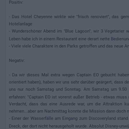
Positiv:
- Das Hotel Cheyenne wirkte wie "frisch renoviert", das ge
Hotelanlage
- Wunderschöner Abend im "Blue Lagoon", wir 3 Vegetarier 
Leben habe ich in einem Restaurant eine derart nette Bedienun
- Viele viele Charaktere in den Parks getroffen und das neue A
Negativ:
- Da wir dieses Mal extra wegen Captain EO gebucht haben
orientiert haben), haben wir uns sehr darüber geärgert, dass d
uns nur noch Samstag und Sonntag. Am Samstag um 9.50 U
erfahren: "Captain EO ist vorerst außer Betrieb - etwas muss 
Verdacht, dass das eine Ausrede war, um die Attraktion kur
nehmen...aber am Nachmittag konnte die Mission dann doch n
- Einer der Wasserfälle am Eingang zum Discoveryland stand 
Dreck, der dort nicht herausgeholt wurde. Absolut Disney-unw