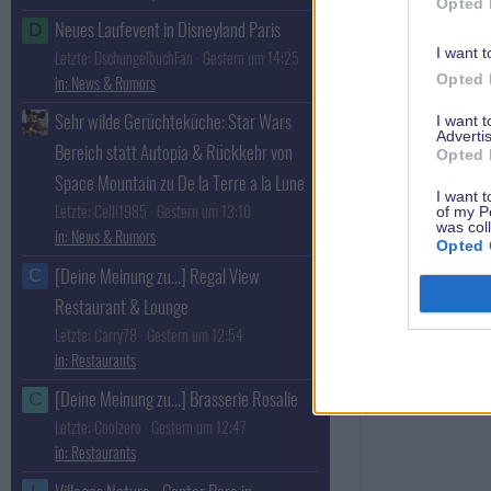
Opted 
Neues Laufevent in Disneyland Paris
D
I want t
Letzte: DschungelbuchFan
Gestern um 14:25
Opted 
News & Rumors
Sehr wilde Gerüchteküche: Star Wars
I want 
Advertis
Bereich statt Autopia & Rückkehr von
Opted 
Flounder
Space Mountain zu De la Terre a la Lune
Imagineer Azub
I want t
Letzte: Celli1985
Gestern um 13:10
of my P
was col
News & Rumors
Opted 
[Deine Meinung zu...] Regal View
C
Restaurant & Lounge
Letzte: Carry78
Gestern um 12:54
Restaurants
[Deine Meinung zu...] Brasserie Rosalie
C
Letzte: Coolzero
Gestern um 12:47
Restaurants