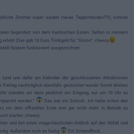
mütliche Zimmer super sauber (neuer Teppichboden??!), schöne
waren begeistert von dem karibischen Essen. Selten in meinem
g erlebt (Das gab 10 Euro Trinkgeld für "Simon" :cheesy
nstell-System funktioniert ausgezeichnet
 (und uns dafür am Kalender der geschlossenen Attraktionen
er Freitag nachträglich ebenfalls gestrichen wurde! Somit blieben
hr standen wir dann pünklich am Eingang, nur um 10 Uhr zu
repariert werden."
Das war ein Schock. Ich hatte schon den
z vor dem offiziellen Ende erst gar nicht mehr in Betrieb zu
och starten :cheesy:
leer und bot einen mega-hässlichen Anblick auf den Abfall und
ürdig. Außerdem roch es faulig
Ein Schandfleck.