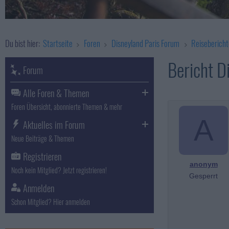
Du bist hier:
Startseite
Foren
Disneyland Paris Forum
Reisebericht
Bericht D
Forum
Alle Foren & Themen
Foren Übersicht, abonnierte Themen & mehr
A
Aktuelles im Forum
Neue Beiträge & Themen
Registrieren
anonym
Noch kein Mitglied? Jetzt registrieren!
Gesperrt
Anmelden
Schon Mitglied? Hier anmelden