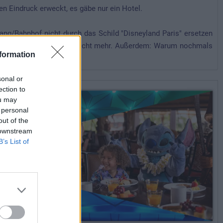
en Eindruck erweckt, es gäbe nur ein Hotel.
ang/Bahnhof nicht durch das Schild "Disneyland Paris" ersetzen
hild, nur die Main Street nicht mehr. Außerdem: Warum nochmals
formation
igen befinde :cheesy:
sonal or
ection to
ou may
 personal
out of the
 downstream
B’s List of