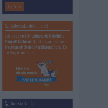
Suche
Unterstütze dein-dlrp.de!
dein-dlrp bietet Dir
umfassende Reiseführer -
komplett kostenlos
. Damit das auch so bleibt,
brauchen wir Deine Unterstützung
. Schau Dir
die Möglichkeiten an:
Neueste Beiträge