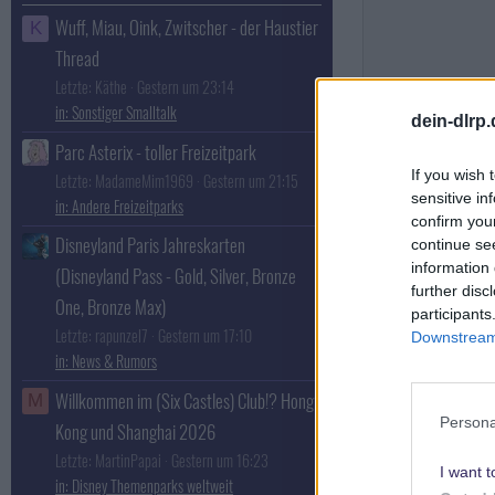
Wuff, Miau, Oink, Zwitscher - der Haustier
K
Thread
Letzte: Käthe
Gestern um 23:14
Sonstiger Smalltalk
dein-dlrp
Parc Asterix - toller Freizeitpark
If you wish 
Letzte: MadameMim1969
Gestern um 21:15
sensitive in
Andere Freizeitparks
confirm you
Disneyland Paris Jahreskarten
continue se
information 
(Disneyland Pass - Gold, Silver, Bronze
further disc
One, Bronze Max)
participants
Letzte: rapunzel7
Gestern um 17:10
Downstream 
News & Rumors
Willkommen im (Six Castles) Club!? Hong
M
Persona
Kong und Shanghai 2026
Letzte: MartinPapai
Gestern um 16:23
I want t
Disney Themenparks weltweit