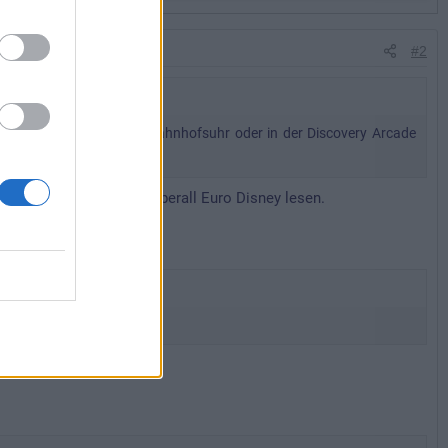
#2
wie zum Beispiel an der Bahnhofsuhr oder in der Discovery Arcade
Pfosten kann man noch überall Euro Disney lesen.
ehen, bevor es los geht?