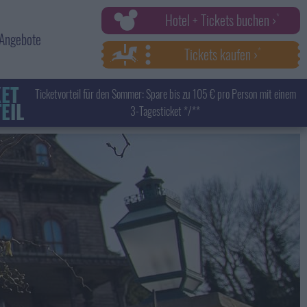
Hotel + Tickets buchen ›
Angebote
Tickets kaufen ›
KET
Ticketvorteil für den Sommer: Spare bis zu 105 € pro Person mit einem
EIL
3-Tagesticket */**