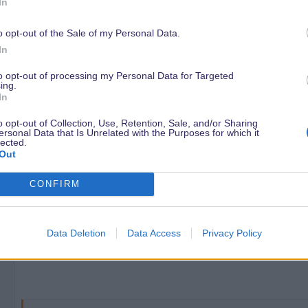
In
o opt-out of the Sale of my Personal Data.
1 Februar 2014
In
anonym (abgemeldeter User) schrieb:
to opt-out of processing my Personal Data for Targeted
ing.
1. Wo im Park findet man noch "Euro Disneyland"-Überbleibsel, 
In
(Großes Bild "Euro Disneyland Railroad" ).
i
o opt-out of Collection, Use, Retention, Sale, and/or Sharing
ersonal Data that Is Unrelated with the Purposes for which it
Im Resort fallen mir spontan die Lampen ein. Auf den grünen 
lected.
Out
CONFIRM
anonym (abgemeldeter User) schrieb:
2. Warum muss man im Phantom Manor in die Mitte des Raumes st
Data Deletion
Data Access
Privacy Policy
Einfach gesagt: um den Effekt des Fahrstuhls zu verstärken.