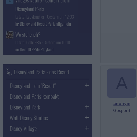
Villages Nature - Center Parc in
L
Disneyland Paris
Letzte: Ladykracher
Gestern um 12:03
Disneyland Resort Paris allgemein
Wo stehe ich?
Letzte: Celli1985
Gestern um 10:10
Dein-DLRP.de Playland
Disneyland Paris - das Resort
A
Disneyland - ein "Resort"
Disneyland Paris kompakt
anonym
Disneyland Park
Gesperrt
Walt Disney Studios
Disney Village