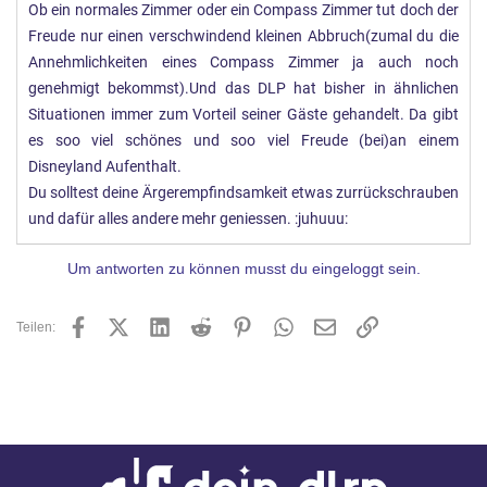
Ob ein normales Zimmer oder ein Compass Zimmer tut doch der
Freude nur einen verschwindend kleinen Abbruch(zumal du die
Annehmlichkeiten eines Compass Zimmer ja auch noch
genehmigt bekommst).Und das DLP hat bisher in ähnlichen
Situationen immer zum Vorteil seiner Gäste gehandelt. Da gibt
es soo viel schönes und soo viel Freude (bei)an einem
Disneyland Aufenthalt.
Du solltest deine Ärgerempfindsamkeit etwas zurrückschrauben
und dafür alles andere mehr geniessen. :juhuuu:
Um antworten zu können musst du eingeloggt sein.
Facebook
X (Twitter)
LinkedIn
Reddit
Pinterest
WhatsApp
E-Mail
Link
Teilen: