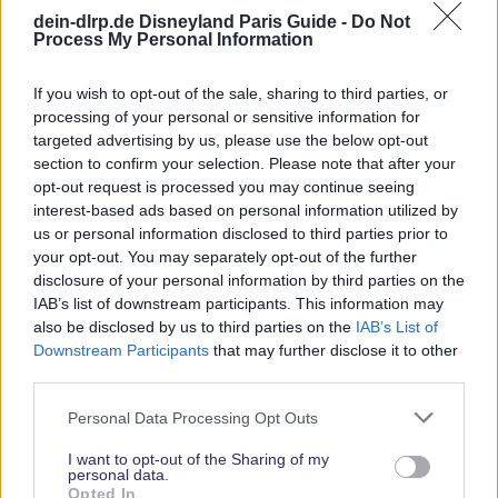
Du uns, unsere Reiseführer, Tipps und Planungsinhalte weiterhin
dein-dlrp.de Disneyland Paris Guide -
Do Not
Process My Personal Information
kostenlos anzubieten. Vielen Dank für Deine Unterstützung.
Abonniere jetzt unsere magischen News aus den
Disney
If you wish to opt-out of the sale, sharing to third parties, or
Parks
processing of your personal or sensitive information for
targeted advertising by us, please use the below opt-out
section to confirm your selection. Please note that after your
Keine Angebote verpassen
opt-out request is processed you may continue seeing
interest-based ads based on personal information utilized by
Aktuelle News
us or personal information disclosed to third parties prior to
Spannende Lesetipps
your opt-out. You may separately opt-out of the further
Gratis und jederzeit kündbar
disclosure of your personal information by third parties on the
IAB’s list of downstream participants. This information may
also be disclosed by us to third parties on the
IAB’s List of
Downstream Participants
that may further disclose it to other
third parties.
Personal Data Processing Opt Outs
I want to opt-out of the Sharing of my
personal data.
Opted In