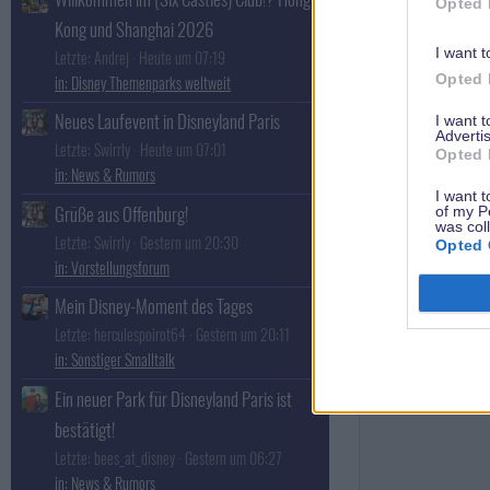
Opted 
Kong und Shanghai 2026
I want t
Letzte: Andrej
Heute um 07:19
Opted 
Disney Themenparks weltweit
Neues Laufevent in Disneyland Paris
I want 
Advertis
Letzte: Swirrly
Heute um 07:01
Opted 
News & Rumors
I want t
Grüße aus Offenburg!
of my P
was col
Letzte: Swirrly
Gestern um 20:30
Opted 
Vorstellungsforum
Mein Disney-Moment des Tages
Letzte: herculespoirot64
Gestern um 20:11
Sonstiger Smalltalk
Ein neuer Park für Disneyland Paris ist
bestätigt!
Letzte: bees_at_disney
Gestern um 06:27
News & Rumors