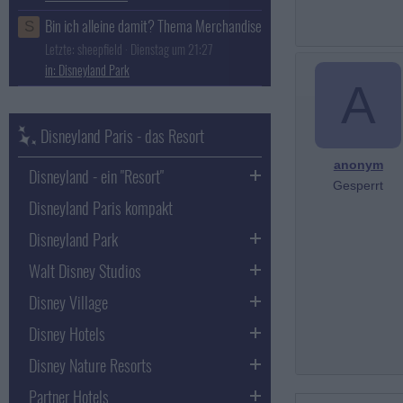
Bin ich alleine damit? Thema Merchandise
S
Letzte: sheepfield
Dienstag um 21:27
Disneyland Park
A
Disneyland Paris - das Resort
anonym
Disneyland - ein "Resort"
Gesperrt
Disneyland Paris kompakt
Disneyland Park
Walt Disney Studios
Disney Village
Disney Hotels
Disney Nature Resorts
Partner Hotels