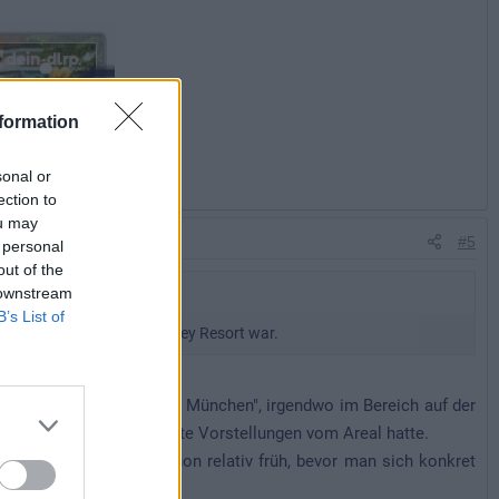
formation
sonal or
ection to
ou may
#5
 personal
out of the
 downstream
B’s List of
Auswahl für das Euro Disney Resort war.
nur die Idee "nördlich von München", irgendwo im Bereich auf der
hne dass man schon exakte Vorstellungen vom Areal hatte.
panien fiel dann ja schon relativ früh, bevor man sich konkret