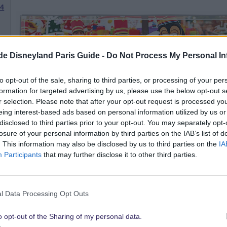
64
o
.de Disneyland Paris Guide -
Do Not Process My Personal In
to opt-out of the sale, sharing to third parties, or processing of your per
formation for targeted advertising by us, please use the below opt-out s
r selection. Please note that after your opt-out request is processed y
23 September 2014
eing interest-based ads based on personal information utilized by us or
disclosed to third parties prior to your opt-out. You may separately opt-
anonym (abgemeldeter User) schrieb:
losure of your personal information by third parties on the IAB’s list of
. This information may also be disclosed by us to third parties on the
IA
Dann noch die Frage, welches Gebiet um München in der engeren 
Participants
that may further disclose it to other third parties.
Wirklich konkret war das ja nie, soweit ich weiß, war damals 
l Data Processing Opt Outs
anderen Isar-Seite gegenüber vom heutigen Flughafen, aber o
Die Entscheidung gegen Deutschland und für Frankreich oder S
o opt-out of the Sharing of my personal data.
auf ein Areal pro Land festgelegt hatte.