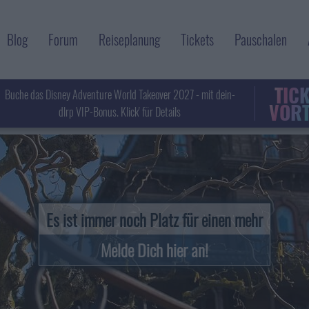
Blog
Forum
Reiseplanung
Tickets
Pauschalen
TIC
Buche das Disney Adventure World Takeover 2027 - mit dein-
VORT
dlrp VIP-Bonus. Klick' für Details
Es ist immer noch Platz für einen mehr
Melde Dich hier an!