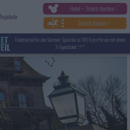
Hotel + Tickets buchen ›
Angebote
Tickets kaufen ›
KET
Ticketvorteil für den Sommer: Spare bis zu 105 € pro Person mit einem
EIL
3-Tagesticket */**