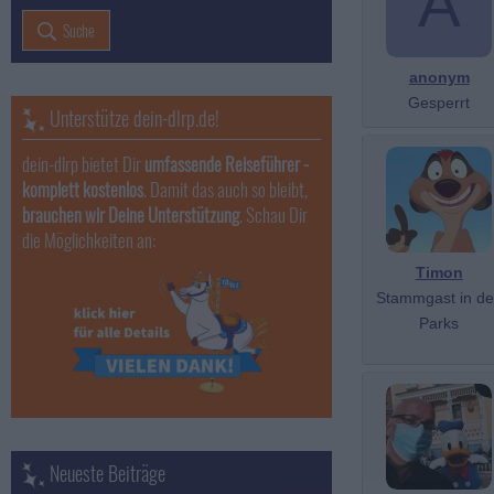
A
Suche
anonym
Gesperrt
Unterstütze dein-dlrp.de!
dein-dlrp bietet Dir
umfassende Reiseführer -
komplett kostenlos
. Damit das auch so bleibt,
brauchen wir Deine Unterstützung
. Schau Dir
die Möglichkeiten an:
Timon
Stammgast in d
Parks
Neueste Beiträge