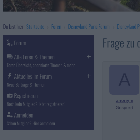
Du bist hier:
Startseite
Foren
Disneyland Paris Forum
Disneyland P
Frage zu 
Forum
Alle Foren & Themen
Foren Übersicht, abonnierte Themen & mehr
A
Aktuelles im Forum
Neue Beiträge & Themen
Registrieren
anonym
Noch kein Mitglied? Jetzt registrieren!
Gesperrt
Anmelden
Schon Mitglied? Hier anmelden