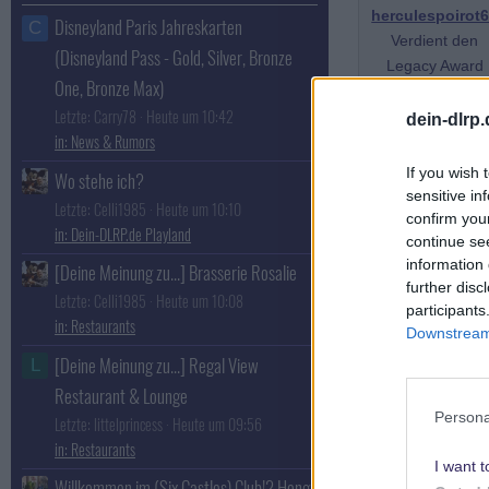
herculespoirot
Disneyland Paris Jahreskarten
C
Verdient den
(Disneyland Pass - Gold, Silver, Bronze
Legacy Award
One, Bronze Max)
Lancys
Letzte: Carry78
Heute um 10:42
Leckerbissenspons
dein-dlrp
r
News & Rumors
If you wish 
Wo stehe ich?
sensitive in
Letzte: Celli1985
Heute um 10:10
confirm you
Dein-DLRP.de Playland
continue se
information 
[Deine Meinung zu...] Brasserie Rosalie
further disc
Letzte: Celli1985
Heute um 10:08
participants
Restaurants
Downstream 
torstendlp
[Deine Meinung zu...] Regal View
L
Administrator
Restaurant & Lounge
Teammitglied
Persona
Letzte: littelprincess
Heute um 09:56
Restaurants
I want t
Willkommen im (Six Castles) Club!? Hong