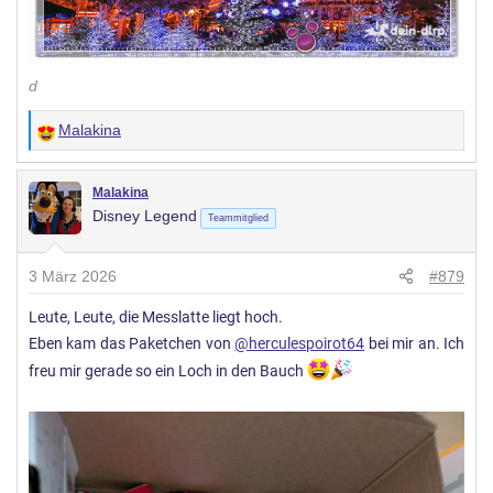
d
Malakina
W
e
r
Malakina
Disney Legend
t
Teammitglied
u
n
3 März 2026
#879
g
Leute, Leute, die Messlatte liegt hoch.
e
Eben kam das Paketchen von
n
@herculespoirot64
bei mir an. Ich
:
freu mir gerade so ein Loch in den Bauch