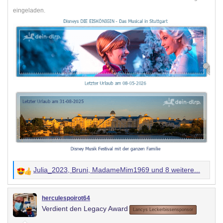
eingeladen.
Julia_2023
,
Bruni
,
MadameMim1969
und 8 weitere...
W
e
r
herculespoirot64
Verdient den Legacy Award
t
Lancys Leckerbissensponsor
u