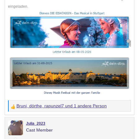
eingeladen.
Bruni
,
dörthe
,
rapunzel7
und 1 andere Person
W
e
r
Julia_2023
Cast Member
t
u