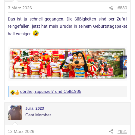
n
3 März 2026
#880
g
Das ist ja schnell gegangen. Die Süßigkeiten sind per Zufall
e
reingefallen, jetzt hat mein Bruder in seinem Geburtstagspaket
n
:
halt weniger.
dörthe
,
rapunzel7
und
Celli1985
W
e
r
Julia_2023
Cast Member
t
u
n
12 März 2026
#881