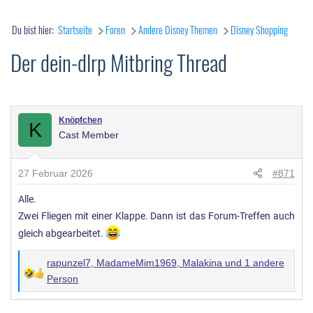
Du bist hier:
Startseite
Foren
Andere Disney Themen
Disney Shopping
Der dein-dlrp Mitbring Thread
Knöpfchen
K
Cast Member
27 Februar 2026
#871
Alle.
Zwei Fliegen mit einer Klappe. Dann ist das Forum-Treffen auch
gleich abgearbeitet.
rapunzel7
,
MadameMim1969
,
Malakina
und 1 andere
W
Person
e
r