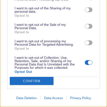
Alles Klar Malakina, dann hast du ja schon mal Glück gehabt.
e
Ich versuche dann nächste Woche mal meins um meine Tochter
n
I want to opt-out of the Sharing of my
personal data.
:
auch noch glücklich zu machen, zumal sie ja dieses Mal nicht mit
Opted In
von der Patie ist, da sie sich auf ihr Staatsexamen vorbereiten
I want to opt-out of the Sale of my
muss
Personal Data.
Opted In
I want to opt-out of processing my
Personal Data for Targeted Advertising.
Opted In
I want to opt-out of Collection, Use,
Retention, Sale, and/or Sharing of my
Personal Data that Is Unrelated with the
Purposes for which it was collected.
Opted Out
CONFIRM
Data Deletion
Data Access
Privacy Policy