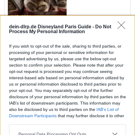
IMG_8364.webp
dein-dlrp.de Disneyland Paris Guide -
Do Not
71,9 KB · Aufrufe: 127
Process My Personal Information
If you wish to opt-out of the sale, sharing to third parties, or
processing of your personal or sensitive information for
targeted advertising by us, please use the below opt-out
section to confirm your selection. Please note that after your
opt-out request is processed you may continue seeing
interest-based ads based on personal information utilized by
us or personal information disclosed to third parties prior to
dörthe
,
Coolzero
,
rapunzel7
und 3 weitere...
W
your opt-out. You may separately opt-out of the further
e
disclosure of your personal information by third parties on the
IAB’s list of downstream participants. This information may
r
rapunzel7
also be disclosed by us to third parties on the
IAB’s List of
Verdient den Legacy Award
t
Downstream Participants
that may further disclose it to other
u
third parties.
n
16 März 2026
#887
g
Personal Data Processing Opt Outs