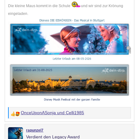
Die kleine Maus kommt in die Schule
und wir sind zur Krönung
eingeladen.
OnceUponASonja
und
Celli1985
W
e
r
rapunzel7
Verdient den Legacy Award
t