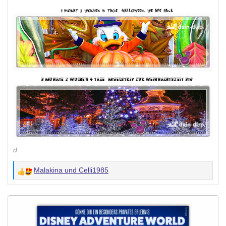
d
Malakina
und
Celli1985
W
e
r
t
u