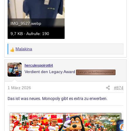
IMG_9527.webp
9,7 KB · Aufrufe: 190
Malakina
W
e
r
herculespoirot64
Verdient den Legacy Award
t
Lancys Leckerbissensponsor
u
n
1 März 2026
#874
g
Das ist was neues. Monopoly gibt es extra zu erwerben.
e
n
: