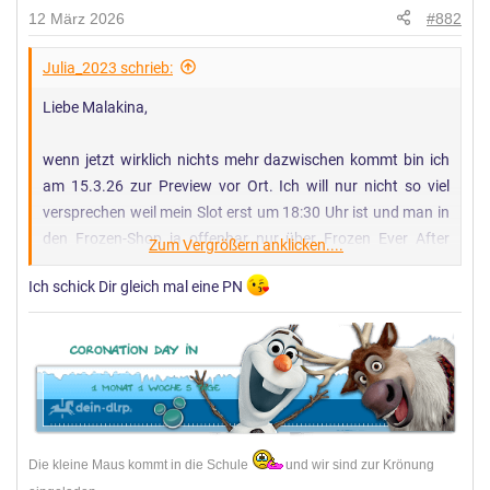
n
12 März 2026
#882
g
e
Julia_2023 schrieb:
n
Liebe Malakina,
:
wenn jetzt wirklich nichts mehr dazwischen kommt bin ich
am 15.3.26 zur Preview vor Ort. Ich will nur nicht so viel
versprechen weil mein Slot erst um 18:30 Uhr ist und man in
den Frozen-Shop ja offenbar nur über Frozen Ever After
Zum Vergrößern anklicken....
reinkommt und dann ja nur 1x und ich weiß ja nicht wie da
Ich schick Dir gleich mal eine PN
die Wartezeiten etc sind. Aber wenn noch Interesse besteht,
schaue ich gerne und schreibe dir dann schnell den Preis
und meine Paypal Adresse etc.
Ich hoffe ich finde auch das Skyjo Spiel. Wir haben das
normale auch.
Die kleine Maus kommt in die Schule
und wir sind zur Krönung
Ich habe selbst so eine lange Shopping-Liste, aber da ich