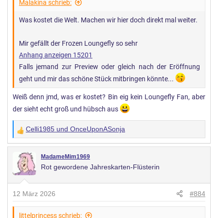
Malakina schrieb:
Was kostet die Welt. Machen wir hier doch direkt mal weiter.
Mir gefällt der Frozen Loungefly so sehr
Anhang anzeigen 15201
Falls jemand zur Preview oder gleich nach der Eröffnung
geht und mir das schöne Stück mitbringen könnte...
Weiß denn jmd, was er kostet? Bin eig kein Loungefly Fan, aber
der sieht echt groß und hübsch aus
Celli1985
und
OnceUponASonja
W
e
r
MadameMim1969
Rot gewordene Jahreskarten-Flüsterin
t
u
n
12 März 2026
#884
g
e
littelprincess schrieb: