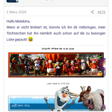
u
n
2 März 2026
#876
g
Hallo Malakina,
e
Wenn er nicht limitiert ist, könnte ich ihn dir mitbringen, mein
n
:
Töchterchen hat ihn nämlich auch schon auf die zu besorgen
Liste gepackt