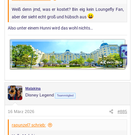
n
Weiß denn jmd, was er kostet? Bin eig kein Loungefly Fan,
:
aber der sieht echt groß und hübsch aus
Also unter einem Hunni wird das wohl nichts…
Malakina
Disney Legend
Teammitglied
16 März 2026
#885
rapunzel7 schrieb: