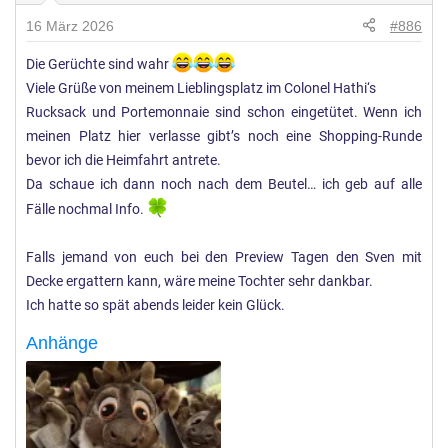
n
16 März 2026
#886
g
e
Die Gerüchte sind wahr
n
Viele Grüße von meinem Lieblingsplatz im Colonel Hathi‘s
:
Rucksack und Portemonnaie sind schon eingetütet. Wenn ich
meinen Platz hier verlasse gibt’s noch eine Shopping-Runde
bevor ich die Heimfahrt antrete.
Da schaue ich dann noch nach dem Beutel… ich geb auf alle
Fälle nochmal Info.
Falls jemand von euch bei den Preview Tagen den Sven mit
Decke ergattern kann, wäre meine Tochter sehr dankbar.
Ich hatte so spät abends leider kein Glück.
Anhänge