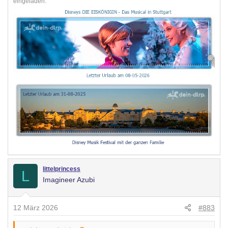
eingeladen.
alleine unterwegs bin,
kann ich mich darauf ja auch konzentrieren
littelprincess
L
Imagineer Azubi
12 März 2026
#883