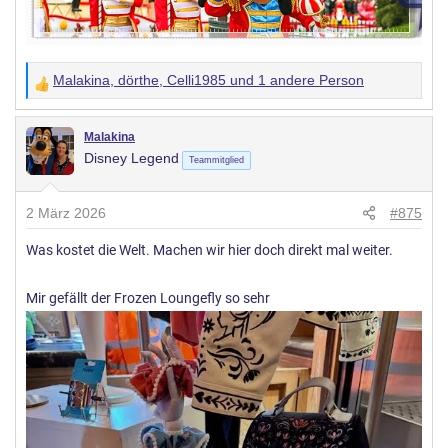
Malakina
,
dörthe
,
Celli1985
und 1 andere Person
W
e
r
Malakina
Disney Legend
t
Teammitglied
u
n
2 März 2026
#875
g
Was kostet die Welt. Machen wir hier doch direkt mal weiter.
e
n
:
Mir gefällt der Frozen Loungefly so sehr