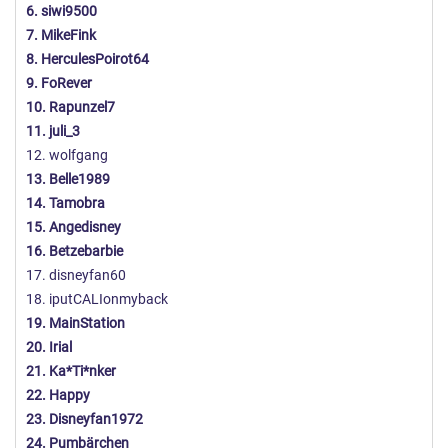
6. siwi9500
7. MikeFink
8. HerculesPoirot64
9. FoRever
10. Rapunzel7
11. juli_3
12. wolfgang
13. Belle1989
14. Tamobra
15. Angedisney
16. Betzebarbie
17. disneyfan60
18. iputCALIonmyback
19. MainStation
20. Irial
21. Ka*Ti*nker
22. Happy
23. Disneyfan1972
24. Pumbärchen