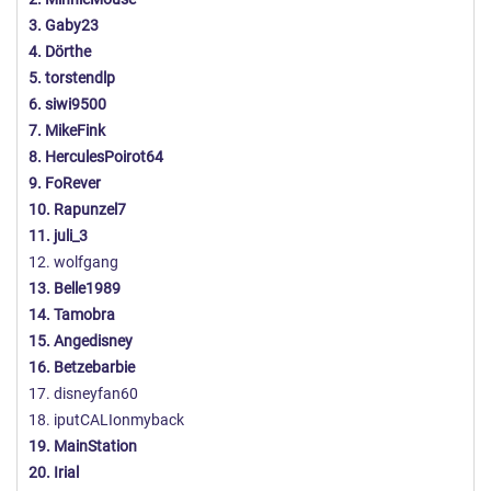
3. Gaby23
4. Dörthe
5. torstendlp
6. siwi9500
7. MikeFink
8. HerculesPoirot64
9. FoRever
10. Rapunzel7
11. juli_3
12. wolfgang
13. Belle1989
14. Tamobra
15. Angedisney
16. Betzebarbie
17. disneyfan60
18. iputCALIonmyback
19. MainStation
20. Irial