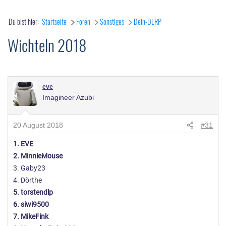
Du bist hier:
Startseite
Foren
Sonstiges
Dein-DLRP
Wichteln 2018
eve
Imagineer Azubi
20 August 2018
#31
1. EVE
2. MinnieMouse
3. Gaby23
4. Dörthe
5. torstendlp
6. siwi9500
7. MikeFink