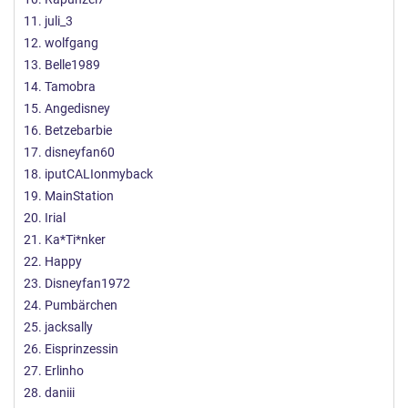
11. juli_3
12. wolfgang
13. Belle1989
14. Tamobra
15. Angedisney
16. Betzebarbie
17. disneyfan60
18. iputCALIonmyback
19. MainStation
20. Irial
21. Ka*Ti*nker
22. Happy
23. Disneyfan1972
24. Pumbärchen
25. jacksally
26. Eisprinzessin
27. Erlinho
28. daniii