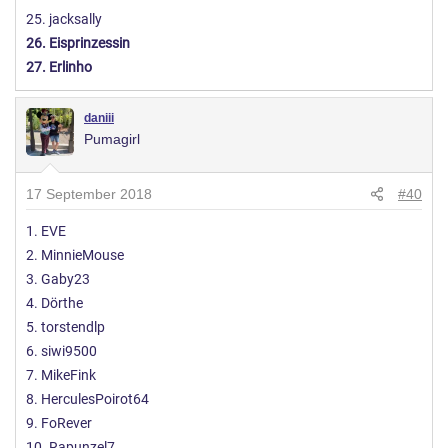
25. jacksally
26. Eisprinzessin
27. Erlinho
daniii
Pumagirl
17 September 2018
#40
1. EVE
2. MinnieMouse
3. Gaby23
4. Dörthe
5. torstendlp
6. siwi9500
7. MikeFink
8. HerculesPoirot64
9. FoRever
10. Rapunzel7