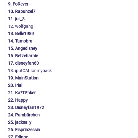
9. FoRever
10. Rapunzel7
11. juli_3
12. wolfgang
13. Belle1989
14. Tamobra
15. Angedisney
16. Betzebarbie
17. disneyfan60
18. iputCALIonmyback
19. MainStation
20. Irial
21. Ka*Ti*nker
22. Happy
23. Disneyfan1972
24. Pumbärchen
25. jacksally
26. Eisprinzessin
27. Erlinho