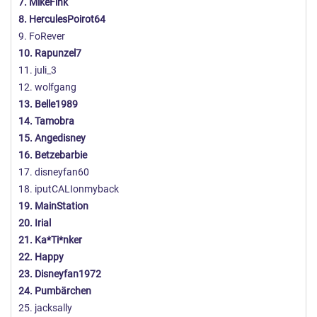
7. MikeFink
23. Disneyfan1972
8. HerculesPoirot64
24. Pumbärchen
9. FoRever
25. jacksally
10. Rapunzel7
11. juli_3
12. wolfgang
13. Belle1989
14. Tamobra
15. Angedisney
16. Betzebarbie
17. disneyfan60
18. iputCALIonmyback
19. MainStation
20. Irial
21. Ka*Ti*nker
22. Happy
23. Disneyfan1972
24. Pumbärchen
25. jacksally