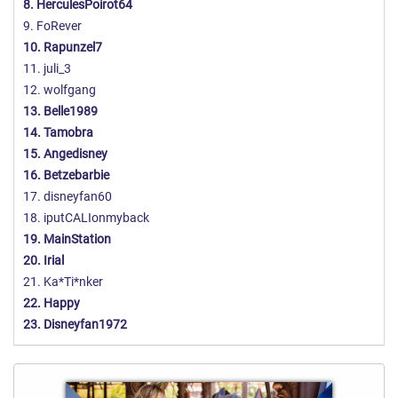
8. HerculesPoirot64
9. FoRever
10. Rapunzel7
11. juli_3
12. wolfgang
13. Belle1989
14. Tamobra
15. Angedisney
16. Betzebarbie
17. disneyfan60
18. iputCALIonmyback
19. MainStation
20. Irial
21. Ka*Ti*nker
22. Happy
23. Disneyfan1972