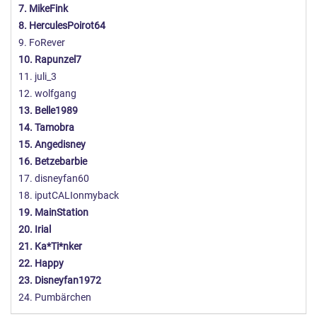
7. MikeFink
8. HerculesPoirot64
9. FoRever
10. Rapunzel7
11. juli_3
12. wolfgang
13. Belle1989
14. Tamobra
15. Angedisney
16. Betzebarbie
17. disneyfan60
18. iputCALIonmyback
19. MainStation
20. Irial
21. Ka*Ti*nker
22. Happy
23. Disneyfan1972
24. Pumbärchen