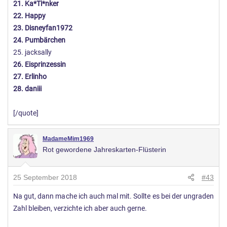
21. Ka*Ti*nker
22. Happy
23. Disneyfan1972
24. Pumbärchen
25. jacksally
26. Eisprinzessin
27. Erlinho
28. daniii
[/quote]
MadameMim1969
Rot gewordene Jahreskarten-Flüsterin
25 September 2018
#43
Na gut, dann mache ich auch mal mit. Sollte es bei der ungraden
Zahl bleiben, verzichte ich aber auch gerne.