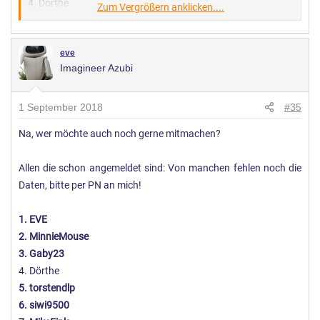
4. Dörthe
Zum Vergrößern anklicken....
5. torstendlp
6. siwi9500
eve
7. MikeFink
Imagineer Azubi
8. HerculesPoirot64
9. FoRever
10. Rapunzel7
1 September 2018
#35
11. juli_3
Na, wer möchte auch noch gerne mitmachen?
12. wolfgang
13. Belle1989
Allen die schon angemeldet sind: Von manchen fehlen noch die
14. Tamobra
Daten, bitte per PN an mich!
15. Angedisney
16. Betzebarbie
1. EVE
17. disneyfan60
2. MinnieMouse
18. iputCALIonmyback
3. Gaby23
19. MainStation
4. Dörthe
20. Irial
5. torstendlp
21. Ka*Ti*nker
6. siwi9500
22. Happy