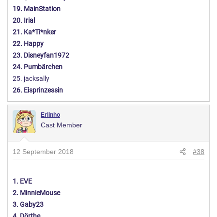
19. MainStation
20. Irial
21. Ka*Ti*nker
22. Happy
23. Disneyfan1972
24. Pumbärchen
25. jacksally
26. Eisprinzessin
Erlinho
Cast Member
12 September 2018
#38
1. EVE
2. MinnieMouse
3. Gaby23
4. Dörthe