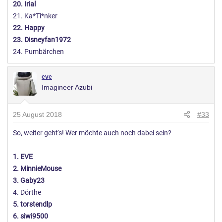
20. Irial
21. Ka*Ti*nker
22. Happy
23. Disneyfan1972
24. Pumbärchen
eve
Imagineer Azubi
25 August 2018
#33
So, weiter geht's! Wer möchte auch noch dabei sein?
1. EVE
2. MinnieMouse
3. Gaby23
4. Dörthe
5. torstendlp
6. siwi9500