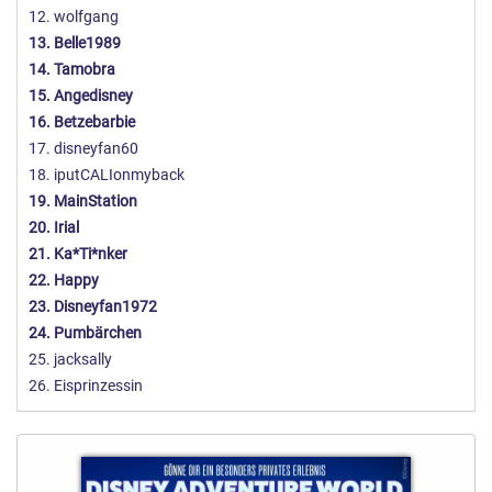
12. wolfgang
13. Belle1989
14. Tamobra
15. Angedisney
16. Betzebarbie
17. disneyfan60
18. iputCALIonmyback
19. MainStation
20. Irial
21. Ka*Ti*nker
22. Happy
23. Disneyfan1972
24. Pumbärchen
25. jacksally
26. Eisprinzessin