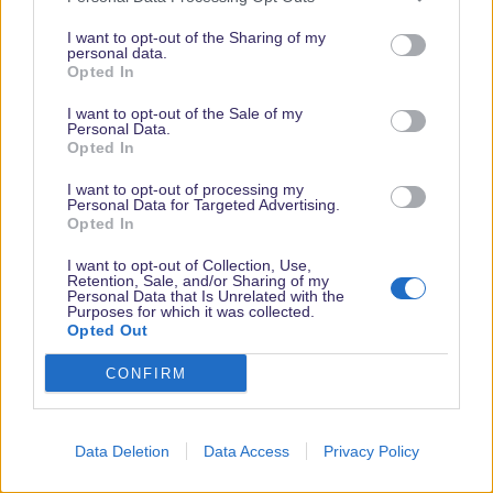
27. Erlinho
28. daniii
I want to opt-out of the Sharing of my
personal data.
29. MadameMim1969
Opted In
30. Sebsch1211
I want to opt-out of the Sale of my
Personal Data.
eve
Opted In
Imagineer Azubi
I want to opt-out of processing my
Personal Data for Targeted Advertising.
Opted In
29 September 2018
#46
I want to opt-out of Collection, Use,
Hier ist also die finale Teilnehmerliste 2018!
Retention, Sale, and/or Sharing of my
Personal Data that Is Unrelated with the
Nummer 12 Wolfgang wurde gestrichen, ich habe keine Daten
Purposes for which it was collected.
erhalten.
Opted Out
CONFIRM
So die Vorbereitungen auf die Losung laufen, der Tag ist aber
lang. Habt Geduld und seht von Nachfragen wann denn die
Wichtel kommen bitte ab
Data Deletion
Data Access
Privacy Policy
1. EVE