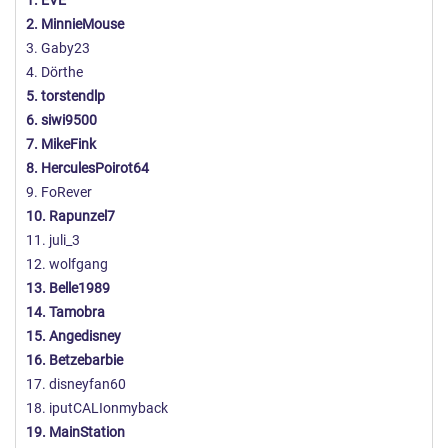
1. EVE
2. MinnieMouse
3. Gaby23
4. Dörthe
5. torstendlp
6. siwi9500
7. MikeFink
8. HerculesPoirot64
9. FoRever
10. Rapunzel7
11. juli_3
12. wolfgang
13. Belle1989
14. Tamobra
15. Angedisney
16. Betzebarbie
17. disneyfan60
18. iputCALIonmyback
19. MainStation