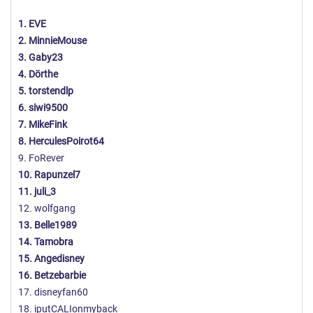
1. EVE
2. MinnieMouse
3. Gaby23
4. Dörthe
5. torstendlp
6. siwi9500
7. MikeFink
8. HerculesPoirot64
9. FoRever
10. Rapunzel7
11. juli_3
12. wolfgang
13. Belle1989
14. Tamobra
15. Angedisney
16. Betzebarbie
17. disneyfan60
18. iputCALIonmyback