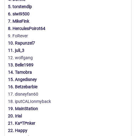
5. torstendlp
6. siwi9500
7. MikeFink
8. HerculesPoirot64
9. FoRever
10. Rapunzel7
11. juli_3
12. wolfgang
13. Belle1989
14. Tamobra
15. Angedisney
16. Betzebarbie
17. disneyfan60
18. iputCALIonmyback
19. MainStation
20. Irial
21. Ka*Ti*nker
22. Happy