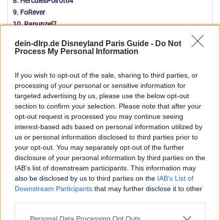
8. HerculesPoirot64
9. FoRever
10. Rapunzel7
11. juli_3
dein-dlrp.de Disneyland Paris Guide -
Do Not
12. wolfgang
Process My Personal Information
13. Belle1989
14. Tamobra
If you wish to opt-out of the sale, sharing to third parties, or
15. Angedisney
processing of your personal or sensitive information for
16. Betzebarbie
targeted advertising by us, please use the below opt-out
section to confirm your selection. Please note that after your
17. disneyfan60
opt-out request is processed you may continue seeing
18. iputCALIonmyback
interest-based ads based on personal information utilized by
19. MainStation
us or personal information disclosed to third parties prior to
20. Irial
your opt-out. You may separately opt-out of the further
21. Ka*Ti*nker
disclosure of your personal information by third parties on the
22. Happy
IAB’s list of downstream participants. This information may
23. Disneyfan1972
also be disclosed by us to third parties on the
IAB’s List of
Downstream Participants
that may further disclose it to other
24. Pumbärchen
third parties.
25. jacksally
26. Eisprinzessin
Personal Data Processing Opt Outs