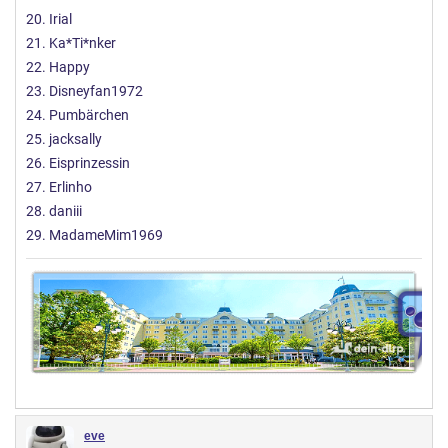
20. Irial
21. Ka*Ti*nker
22. Happy
23. Disneyfan1972
24. Pumbärchen
25. jacksally
26. Eisprinzessin
27. Erlinho
28. daniii
29. MadameMim1969
eve