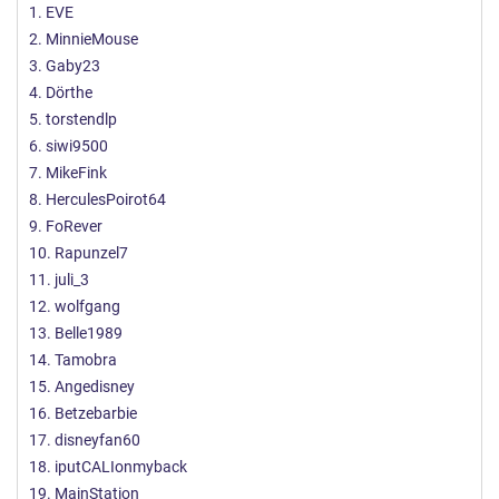
1. EVE
2. MinnieMouse
3. Gaby23
4. Dörthe
5. torstendlp
6. siwi9500
7. MikeFink
8. HerculesPoirot64
9. FoRever
10. Rapunzel7
11. juli_3
12. wolfgang
13. Belle1989
14. Tamobra
15. Angedisney
16. Betzebarbie
17. disneyfan60
18. iputCALIonmyback
19. MainStation