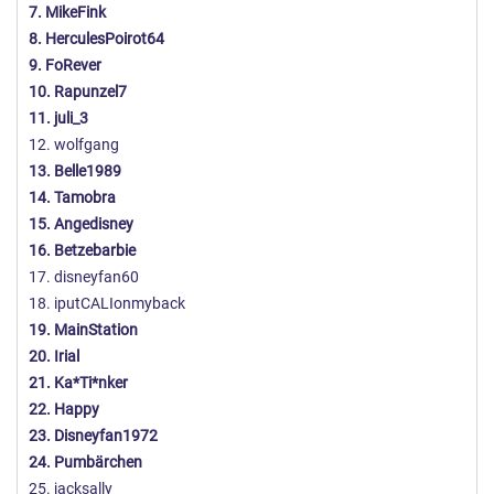
7. MikeFink
8. HerculesPoirot64
9. FoRever
10. Rapunzel7
11. juli_3
12. wolfgang
13. Belle1989
14. Tamobra
15. Angedisney
16. Betzebarbie
17. disneyfan60
18. iputCALIonmyback
19. MainStation
20. Irial
21. Ka*Ti*nker
22. Happy
23. Disneyfan1972
24. Pumbärchen
25. jacksally