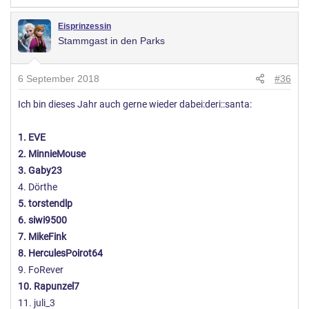
Eisprinzessin
Stammgast in den Parks
6 September 2018
#36
Ich bin dieses Jahr auch gerne wieder dabei:deri::santa:
1. EVE
2. MinnieMouse
3. Gaby23
4. Dörthe
5. torstendlp
6. siwi9500
7. MikeFink
8. HerculesPoirot64
9. FoRever
10. Rapunzel7
11. juli_3