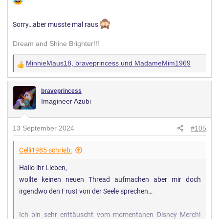
Sorry…aber musste mal raus
Dream and Shine Brighter!!!
MinnieMaus18
,
braveprincess
und
MadameMim1969
W
e
r
braveprincess
Imagineer Azubi
t
u
n
13 September 2024
#105
g
e
Celli1985 schrieb:
n
Hallo ihr Lieben,
:
wollte keinen neuen Thread aufmachen aber mir doch
irgendwo den Frust von der Seele sprechen…
Ich bin sehr enttäuscht vom momentanen Disney Merch!