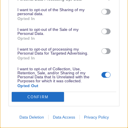
W
e
I want to opt-out of the Sharing of my
r
personal data.
MadameMim1969
Opted In
Rot gewordene Jahreskarten-Flüsterin
t
u
I want to opt-out of the Sale of my
n
Personal Data.
14 September 2024
#112
Opted In
g
Also, aus eigener, frischer Erfahrung kann ich sagen, dass das
e
I want to opt-out of processing my
Merch in WDW auch nicht das Gelbe vom Ei ist. Zu grell, viel
n
Personal Data for Targeted Advertising.
Opted In
:
Stitch ( ich mag Stitch, aber das war selbst mir zu viel) und vieles
ist einfach zu billig gemacht. Ja, das Angebot ist größer aber
I want to opt-out of Collection, Use,
Retention, Sale, and/or Sharing of my
keinesfalls großartig.
Personal Data that Is Unrelated with the
Purposes for which it was collected.
Opted Out
CONFIRM
Data Deletion
Data Access
Privacy Policy