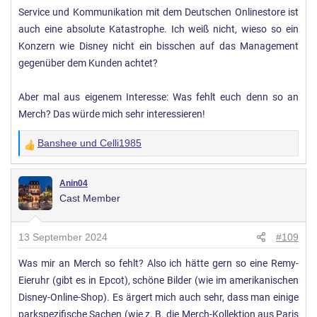
Service und Kommunikation mit dem Deutschen Onlinestore ist
auch eine absolute Katastrophe. Ich weiß nicht, wieso so ein
Konzern wie Disney nicht ein bisschen auf das Management
gegenüber dem Kunden achtet?
Aber mal aus eigenem Interesse: Was fehlt euch denn so an
Merch? Das würde mich sehr interessieren!
Banshee
und
Celli1985
W
e
r
Anin04
Cast Member
t
u
n
13 September 2024
#109
g
Was mir an Merch so fehlt? Also ich hätte gern so eine Remy-
e
Eieruhr (gibt es in Epcot), schöne Bilder (wie im amerikanischen
n
:
Disney-Online-Shop). Es ärgert mich auch sehr, dass man einige
parkspezifische Sachen (wie z. B. die Merch-Kollektion aus Paris