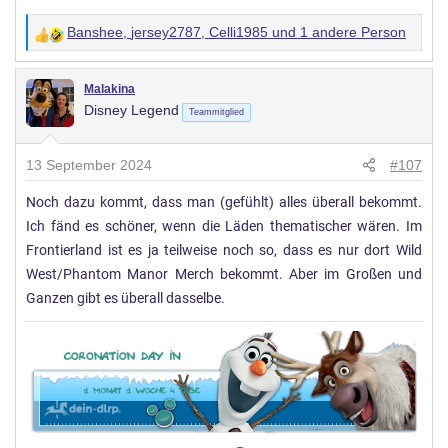
Banshee
,
jersey2787
,
Celli1985
und 1 andere Person
W
e
r
Malakina
Disney Legend
t
Teammitglied
u
n
13 September 2024
#107
g
Noch dazu kommt, dass man (gefühlt) alles überall bekommt.
e
Ich fänd es schöner, wenn die Läden thematischer wären. Im
n
:
Frontierland ist es ja teilweise noch so, dass es nur dort Wild
West/Phantom Manor Merch bekommt. Aber im Großen und
Ganzen gibt es überall dasselbe.