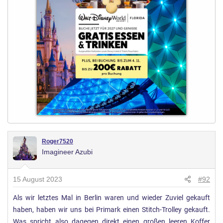
g
e
n
:
Roger7520
Imagineer Azubi
15 August 2023
#92
Als wir letztes Mal in Berlin waren und wieder Zuviel gekauft
haben, haben wir uns bei Primark einen Stitch-Trolley gekauft.
Was spricht also dagegen direkt einen großen leeren Koffer