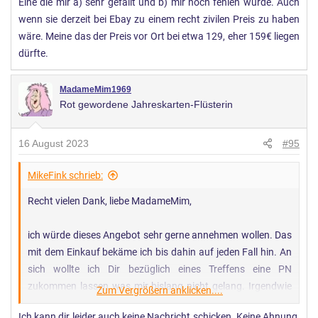
Eine die mir a) sehr gefällt und b) mir noch fehlen würde. Auch
wenn sie derzeit bei Ebay zu einem recht zivilen Preis zu haben
wäre. Meine das der Preis vor Ort bei etwa 129, eher 159€ liegen
dürfte.
MadameMim1969
Rot gewordene Jahreskarten-Flüsterin
16 August 2023
#95
MikeFink schrieb:
Recht vielen Dank, liebe MadameMim,
ich würde dieses Angebot sehr gerne annehmen wollen. Das
mit dem Einkauf bekäme ich bis dahin auf jeden Fall hin. An
sich wollte ich Dir bezüglich eines Treffens eine PN
zukommen lassen was mir bislang nicht gelang. Irgendwie
Zum Vergrößern anklicken....
scheint er Deinen Namen nicht annehmen zu wollen. Sofern
Ich kann dir leider auch keine Nachricht schicken. Keine Ahnung,