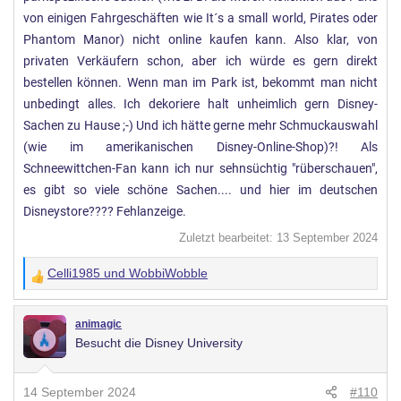
von einigen Fahrgeschäften wie It´s a small world, Pirates oder
Phantom Manor) nicht online kaufen kann. Also klar, von
privaten Verkäufern schon, aber ich würde es gern direkt
bestellen können. Wenn man im Park ist, bekommt man nicht
unbedingt alles. Ich dekoriere halt unheimlich gern Disney-
Sachen zu Hause ;-) Und ich hätte gerne mehr Schmuckauswahl
(wie im amerikanischen Disney-Online-Shop)?! Als
Schneewittchen-Fan kann ich nur sehnsüchtig "rüberschauen",
es gibt so viele schöne Sachen.... und hier im deutschen
Disneystore???? Fehlanzeige.
Zuletzt bearbeitet:
13 September 2024
Celli1985
und
WobbiWobble
W
e
r
animagic
Besucht die Disney University
t
u
n
14 September 2024
#110