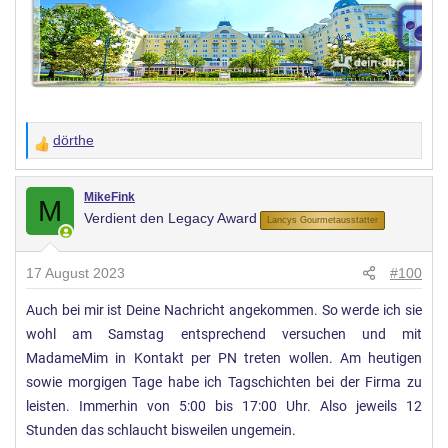
dörthe
W
e
r
MikeFink
M
Verdient den Legacy Award
t
Lancys Gourmetausstatter
u
n
17 August 2023
#100
g
Auch bei mir ist Deine Nachricht angekommen. So werde ich sie
e
wohl am Samstag entsprechend versuchen und mit
n
:
MadameMim in Kontakt per PN treten wollen. Am heutigen
sowie morgigen Tage habe ich Tagschichten bei der Firma zu
leisten. Immerhin von 5:00 bis 17:00 Uhr. Also jeweils 12
Stunden das schlaucht bisweilen ungemein.