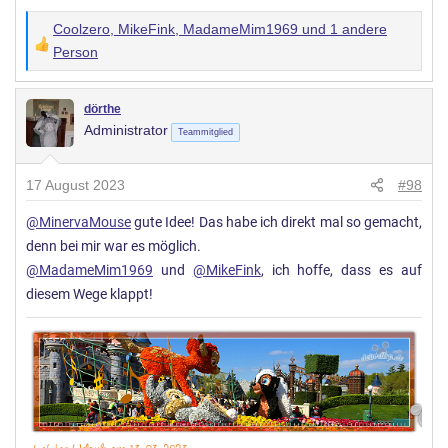
Coolzero
,
MikeFink
,
MadameMim1969
und 1 andere
W
Person
e
r
dörthe
t
Administrator
Teammitglied
u
n
17 August 2023
#98
g
e
@MinervaMouse
gute Idee! Das habe ich direkt mal so gemacht,
n
denn bei mir war es möglich.
:
@MadameMim1969
und
@MikeFink
, ich hoffe, dass es auf
diesem Wege klappt!