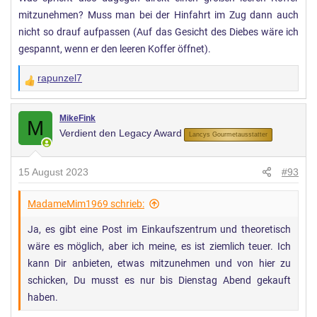
mitzunehmen? Muss man bei der Hinfahrt im Zug dann auch
nicht so drauf aufpassen (Auf das Gesicht des Diebes wäre ich
gespannt, wenn er den leeren Koffer öffnet).
rapunzel7
W
e
r
MikeFink
M
Verdient den Legacy Award
t
Lancys Gourmetausstatter
u
n
15 August 2023
#93
g
e
MadameMim1969 schrieb:
n
Ja, es gibt eine Post im Einkaufszentrum und theoretisch
:
wäre es möglich, aber ich meine, es ist ziemlich teuer. Ich
kann Dir anbieten, etwas mitzunehmen und von hier zu
schicken, Du musst es nur bis Dienstag Abend gekauft
haben.