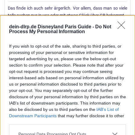
g
Das finde ich auch sehr ärgerlich. Vor allem, dass man so viele
e
tolle suchen nur in usa oder mit etwas Glück über GB bekommt.
n
:
Und stitch konnte ich nach den 4 Tagen dlp letztes Jahr nicht
dein-dlrp.de Disneyland Paris Guide -
Do Not
mehr sehen
warum die sich so auf den eingeschossen
Process My Personal Information
haben kann ich nicht verstehen. Ich hätte gerne viel mehr classic
Zeug muss ich sagen. Wünsche kann man ja haben
If you wish to opt-out of the sale, sharing to third parties, or
processing of your personal or sensitive information for
jersey2787
,
gondolia
und
Celli1985
targeted advertising by us, please use the below opt-out
W
section to confirm your selection. Please note that after your
e
opt-out request is processed you may continue seeing
r
Celli1985
interest-based ads based on personal information utilized by
Imagineer
t
Lancys Gourmetausstatter
us or personal information disclosed to third parties prior to
u
your opt-out. You may separately opt-out of the further
n
disclosure of your personal information by third parties on the
14 September 2024
#111
g
IAB’s list of downstream participants. This information may
Ja Stitch hat sich echt abgenutzt…
e
also be disclosed by us to third parties on the
IAB’s List of
Downstream Participants
that may further disclose it to other
n
Dream and Shine Brighter!!!
third parties.
:
WobbiWobble
und
MinnieMaus18
Personal Data Processing Opt Outs