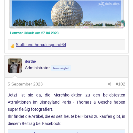
Stuffi
und
herculespoirot64
W
e
r
dörthe
Administrator
t
Teammitglied
u
n
5 September 2023
#102
g
Jetzt ist sie da, die Merchkollektion zu den beliebtesten
e
Attraktionen im Disneyland Paris - Thomas & Gesche haben
n
:
super fleißig fotografiert.
Ihr findet die Artikel, die es seit heute bei Flora's zu kaufen gibt, in
diesem Beitrag bei Facebook: