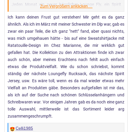
Jeden Monat ein neuer hässlicher Lounge Fly, ein Spirit
Zum Vergrößern anklicken....
Jersey…
Ich kann deinen Frust gut verstehen! Mir geht es da ganz
ähnlich. Als ich im März mit meiner Schwester im Dlp war, gab es
Und ich verstehe nicht warum, es wurden zum 30. und
zwar ein paar Teile, die ich ganz "nett" fand, aber quasi nichts,
danach die coolsten Sachen angeboten. Die ganzen tollen
was mich umgehauen hätte - bis auf eine Sweatshirtjacke mit
Kevin&Jody Figuren, der Richard Orlinski Iron Man, schöne
Ratatouille-Design im Chez Marianne, die mir wirklich gut
gerahmte Prints…
gefallen hat. Die Kollektion zu den Attraktionen finde ich zwar
auch schön, aber meines Erachtens nach fehlt auch einfach
Jetzt ohne Geburtstag, mit Verzögerungen bei den neuen
etwas die Produktvielfalt. Wie du schon schriebst, kommt
Bereichen sollte man doch alles versuchen…
ständig der nächste Loungefly Rucksack, das nächste Spirit
Jersey, usw. Es wäre toll, wenn es da mal wieder etwas mehr
Auch im Marvel Hotel seit der Iron Man Figur nix tolles
Vielfalt an Produkten gäbe. Besonders aufgefallen ist mir das,
mehr…
als ich auf der Suche nach schönen Schlüsselanhängern und
Schreibwaren war. Vor einigen Jahren gab es da noch eine ganz
Ich bin so frustriert dass ich mir den Vibranium Schild von
tolle Auswahl, mittlerweile ist das Sortiment leider arg
Captain America gekauft habe
aber bei
zusammengeschrumpft.
Kleinanzeigen
Celli1985
W