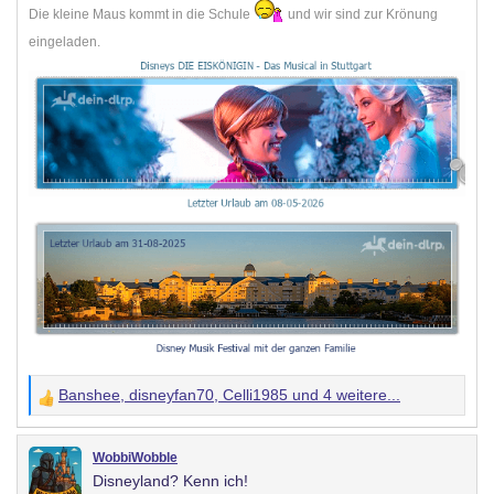
Die kleine Maus kommt in die Schule
und wir sind zur Krönung
eingeladen.
Banshee
,
disneyfan70
,
Celli1985
und 4 weitere...
W
e
r
WobbiWobble
Disneyland? Kenn ich!
t