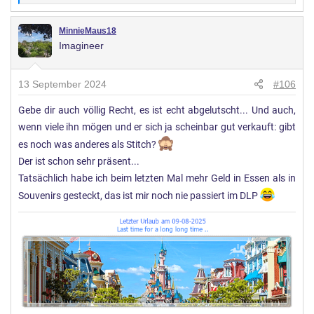
Sorry…aber musste mal raus
e
r
MinnieMaus18
Imagineer
t
u
n
13 September 2024
#106
g
Gebe dir auch völlig Recht, es ist echt abgelutscht... Und auch,
e
wenn viele ihn mögen und er sich ja scheinbar gut verkauft: gibt
n
:
es noch was anderes als Stitch?
Der ist schon sehr präsent...
Tatsächlich habe ich beim letzten Mal mehr Geld in Essen als in
Souvenirs gesteckt, das ist mir noch nie passiert im DLP