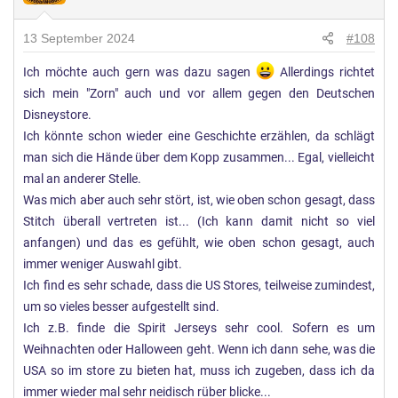
u
n
13 September 2024
#108
g
e
Ich möchte auch gern was dazu sagen
Allerdings richtet
n
sich mein "Zorn" auch und vor allem gegen den Deutschen
:
Disneystore.
Ich könnte schon wieder eine Geschichte erzählen, da schlägt
man sich die Hände über dem Kopp zusammen... Egal, vielleicht
mal an anderer Stelle.
Was mich aber auch sehr stört, ist, wie oben schon gesagt, dass
Stitch überall vertreten ist... (Ich kann damit nicht so viel
anfangen) und das es gefühlt, wie oben schon gesagt, auch
immer weniger Auswahl gibt.
Ich find es sehr schade, dass die US Stores, teilweise zumindest,
um so vieles besser aufgestellt sind.
Ich z.B. finde die Spirit Jerseys sehr cool. Sofern es um
Weihnachten oder Halloween geht. Wenn ich dann sehe, was die
USA so im store zu bieten hat, muss ich zugeben, dass ich da
immer wieder mal sehr neidisch rüber blicke...