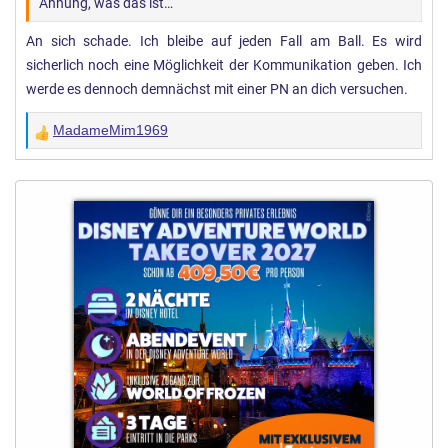
Ahnung, was das ist…
An sich schade. Ich bleibe auf jeden Fall am Ball. Es wird
sicherlich noch eine Möglichkeit der Kommunikation geben. Ich
werde es dennoch demnächst mit einer PN an dich versuchen.
MadameMim1969
W
e
r
t
u
n
g
e
n
: