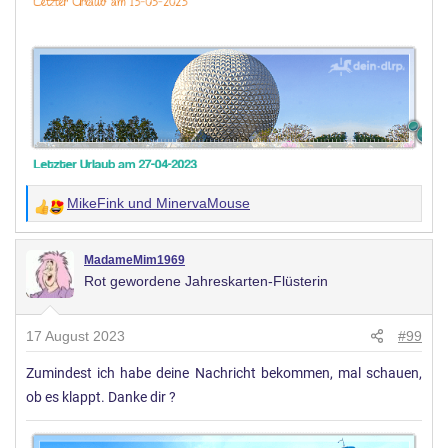
MikeFink
und
MinervaMouse
W
e
r
MadameMim1969
Rot gewordene Jahreskarten-Flüsterin
t
u
n
17 August 2023
#99
g
Zumindest ich habe deine Nachricht bekommen, mal schauen,
e
ob es klappt. Danke dir ?
n
: