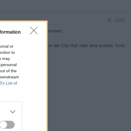
#183
uchen muss das wirklich niemand.
formation
den Fall einen Geb-Button in der City Hall oder eine schöne Torte
sonal or
ection to
.
ou may
 personal
out of the
 downstream
B’s List of