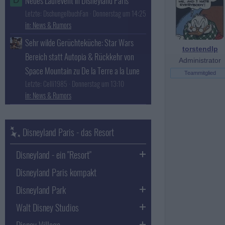
Neues Laufevent in Disneyland Paris
D
Letzte: DschungelbuchFan
Donnerstag um 14:25
News & Rumors
Sehr wilde Gerüchteküche: Star Wars
torstendlp
Bereich statt Autopia & Rückkehr von
Administrator
Space Mountain zu De la Terre a la Lune
Teammitglied
Letzte: Celli1985
Donnerstag um 13:10
News & Rumors
Disneyland Paris - das Resort
Disneyland - ein "Resort"
Disneyland Paris kompakt
Disneyland Park
Walt Disney Studios
Disney Village