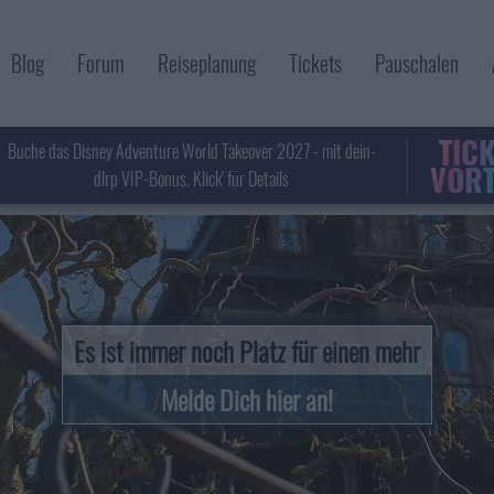
Blog
Forum
Reiseplanung
Tickets
Pauschalen
TIC
Buche das Disney Adventure World Takeover 2027 - mit dein-
VORT
dlrp VIP-Bonus. Klick' für Details
Es ist immer noch Platz für einen mehr
Melde Dich hier an!