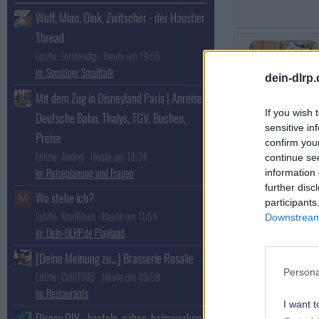
Wuff, Miau, Oink, Zwitscher - der Haustier
Thread
Letzte: torstendlp
Heute um 19:55
Sonstiger Smalltalk
dein-dlrp
Mit dem Zug in Disneyland Paris | Anreise,
If you wish 
Deutsche Bahn, Thalys, TGV, Buchen,
MinnieMouse
sensitive in
Preise
Imagineer
confirm you
Letzte: Andrej
Heute um 18:34
continue se
Reiseplanung und Fragen
information 
further disc
Wo stehe ich?
M
participants
Letzte: MariMaus
Heute um 11:54
Downstream 
Dein-DLRP.de Playland
[Deine Meinung zu...] Brasserie Rosalie
Persona
Letzte: Celli1985
Heute um 09:58
Restaurants
I want t
Disney DIY - basteln, nähen, heimwerken