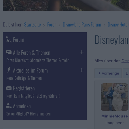
Du bist hier:
Startseite
Foren
Disneyland Paris Forum
Disney Hotel
Disneylan
Forum
Alle Foren & Themen
Foren Übersicht, abonnierte Themen & mehr
Alles über das
Dis
Aktuelles im Forum
Vorherige
1
Neue Beiträge & Themen
Registrieren
Noch kein Mitglied? Jetzt registrieren!
Anmelden
Schon Mitglied? Hier anmelden
MinnieMouse
Imagineer