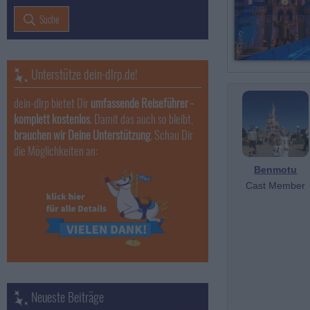
Suche
Unterstütze dein-dlrp.de!
dein-dlrp bietet Dir
umfassende Reiseführer -
komplett kostenlos
. Damit das auch so bleibt,
brauchen wir Deine Unterstützung
. Schau Dir
die Möglichkeiten an:
Benmotu
Cast Member
Neueste Beiträge