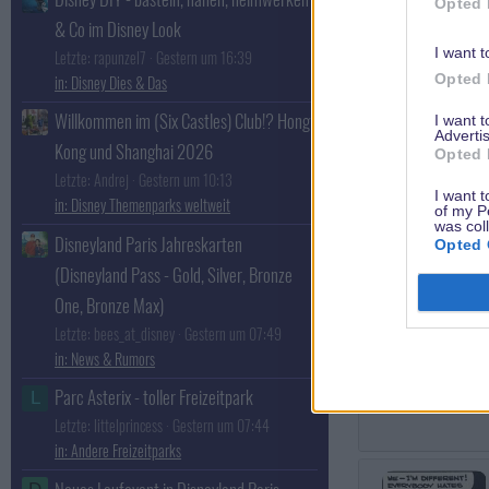
Opted 
& Co im Disney Look
I want t
Letzte: rapunzel7
Gestern um 16:39
Opted 
Disney Dies & Das
Willkommen im (Six Castles) Club!? Hong
I want 
Advertis
molma
Kong und Shanghai 2026
Opted 
Stammgast in d
Letzte: Andrej
Gestern um 10:13
Parks
I want t
Disney Themenparks weltweit
of my P
was col
Disneyland Paris Jahreskarten
Opted 
(Disneyland Pass - Gold, Silver, Bronze
One, Bronze Max)
Letzte: bees_at_disney
Gestern um 07:49
News & Rumors
Parc Asterix - toller Freizeitpark
L
Letzte: littelprincess
Gestern um 07:44
Andere Freizeitparks