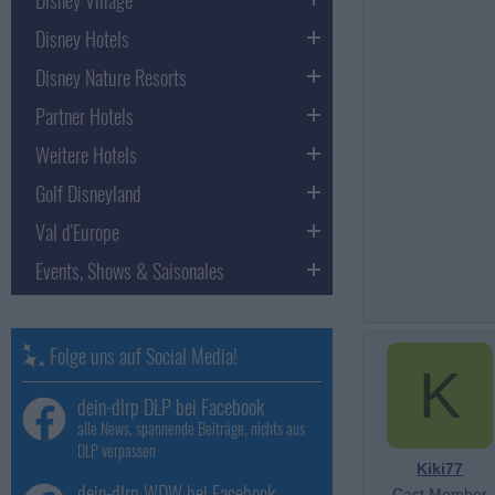
Disney Hotels
Disney Nature Resorts
Partner Hotels
Weitere Hotels
Golf Disneyland
Val d'Europe
Events, Shows & Saisonales
Folge uns auf Social Media!
K
dein-dlrp DLP bei Facebook
alle News, spannende Beiträge, nichts aus
DLP verpassen
Kiki77
dein-dlrp WDW bei Facebook
Cast Member