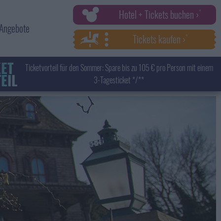
Hotel + Tickets buchen ›
Angebote
Tickets kaufen ›
KET
Ticketvorteil für den Sommer: Spare bis zu 105 € pro Person mit einem
EIL
3-Tagesticket */**