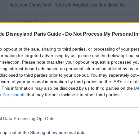
hate das Disneyland Hotel ein Angebot wo das dabei ist.
13 Oktober 2016
Wenn der MP in der Pauschale enthalten ist, alles gut, aber b
.de Disneyland Paris Guide -
Do Not Process My Personal In
Ein Geburtstag im DLP hört sich toll an, organisiert ihr auf je
to opt-out of the sale, sharing to third parties, or processing of your per
formation for targeted advertising by us, please use the below opt-out s
die dann von den Charactern im Cafe Mickey etc gebracht wird
r selection. Please note that after your opt-out request is processed y
eing interest-based ads based on personal information utilized by us or
Ok, zurück zum Thema, das Disneyland Hotel ist toll
disclosed to third parties prior to your opt-out. You may separately opt-
losure of your personal information by third parties on the IAB’s list of
. This information may also be disclosed by us to third parties on the
IA
Participants
that may further disclose it to other third parties.
l Data Processing Opt Outs
o opt-out of the Sharing of my personal data.