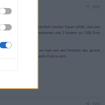
#184
n, und ich habe mir tatsächlich meinen Traum erfüllt, und zum
 Nächte/4 Tage mit 2 Erwachsenen und 2 kindern ca 1350 Euro
 im Hotel einen Platz von wo man aus den Fenstern das grosse
auen, ohne Member im Castle Club zu sein
#185