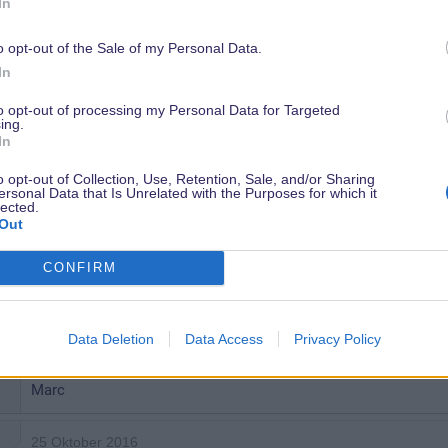
In
25 Oktober 2016
o opt-out of the Sale of my Personal Data.
Guten Tag
In
to opt-out of processing my Personal Data for Targeted
So wir werden also nexte Woche für 3 Nächte nach DRP fahre
ing.
1.mal das Disney Hotel gebucht. Preislich haben wir für 3
In
en
gezahlt, was wie ich finde wirklich ok ist
o opt-out of Collection, Use, Retention, Sale, and/or Sharing
ersonal Data that Is Unrelated with the Purposes for which it
lected.
Ich habe allerdings einei konkrete Frage: Gibt es irgendwo
Out
Schloss sieht, rpt sich Disney Dreams kann von weitem ansch
CONFIRM
Ich danke euch villmals
Data Deletion
Data Access
Privacy Policy
mfg
Marc
25 Oktober 2016