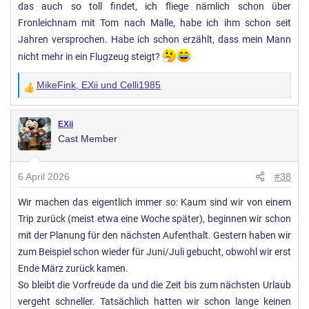
das auch so toll findet, ich fliege nämlich schon über
Fronleichnam mit Tom nach Malle, habe ich ihm schon seit
Jahren versprochen. Habe ich schon erzählt, dass mein Mann
nicht mehr in ein Flugzeug steigt?
MikeFink
,
EXii
und
Celli1985
W
e
r
EXii
Cast Member
t
u
n
6 April 2026
#38
g
Wir machen das eigentlich immer so: Kaum sind wir von einem
e
Trip zurück (meist etwa eine Woche später), beginnen wir schon
n
:
mit der Planung für den nächsten Aufenthalt. Gestern haben wir
zum Beispiel schon wieder für Juni/Juli gebucht, obwohl wir erst
Ende März zurück kamen.
So bleibt die Vorfreude da und die Zeit bis zum nächsten Urlaub
vergeht schneller. Tatsächlich hatten wir schon lange keinen