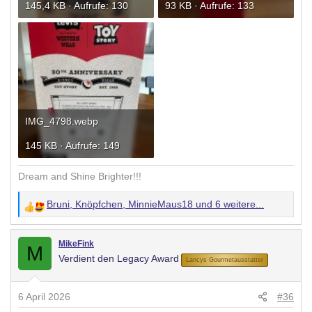
145,4 KB · Aufrufe: 130
93 KB · Aufrufe: 133
IMG_4798.webp
145 KB · Aufrufe: 149
Dream and Shine Brighter!!!
Bruni
,
Knöpfchen
,
MinnieMaus18
und 6 weitere...
W
e
r
MikeFink
M
Verdient den Legacy Award
t
Lancys Gourmetausstatter
u
n
6 April 2026
#36
g