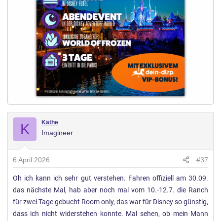
n
:
Käthe
K
Imagineer
6 April 2026
#37
Oh ich kann ich sehr gut verstehen. Fahren offiziell am 30.09.
das nächste Mal, hab aber noch mal vom 10.-12.7. die Ranch
für zwei Tage gebucht Room only, das war für Disney so günstig,
dass ich nicht widerstehen konnte. Mal sehen, ob mein Mann