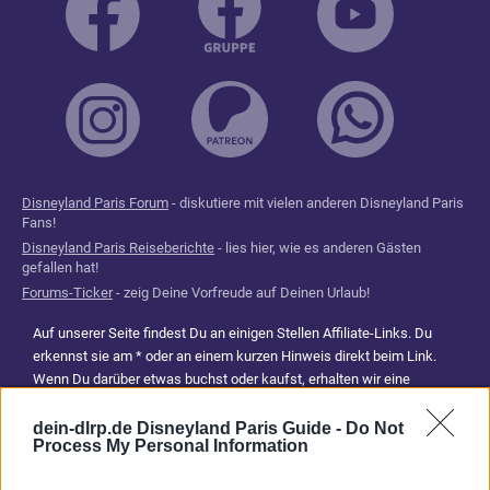
Disneyland Paris Forum
- diskutiere mit vielen anderen Disneyland Paris
Fans!
Disneyland Paris Reiseberichte
- lies hier, wie es anderen Gästen
gefallen hat!
Forums-Ticker
- zeig Deine Vorfreude auf Deinen Urlaub!
Auf unserer Seite findest Du an einigen Stellen Affiliate-Links. Du
erkennst sie am * oder an einem kurzen Hinweis direkt beim Link.
Wenn Du darüber etwas buchst oder kaufst, erhalten wir eine
Provision. Für Dich entstehen dadurch keine Mehrkosten. Damit hilfst
Du uns, unsere Reiseführer, Tipps und Planungsinhalte weiterhin
dein-dlrp.de Disneyland Paris Guide -
Do Not
Process My Personal Information
kostenlos anzubieten. Vielen Dank für Deine Unterstützung.
Abonniere jetzt unsere magischen News aus den
Disney