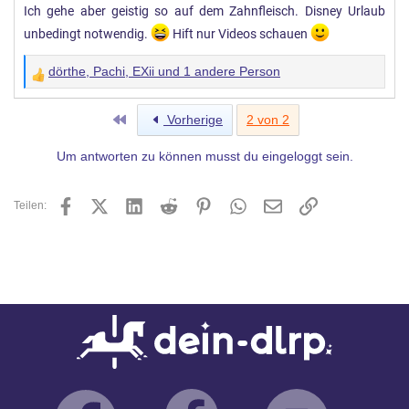
Ich gehe aber geistig so auf dem Zahnfleisch. Disney Urlaub
unbedingt notwendig.
Hift nur Videos schauen
dörthe
,
Pachi
,
EXii
und 1 andere Person
W
e
Erste
Vorherige
2 von 2
r
t
Um antworten zu können musst du eingeloggt sein.
u
n
Facebook
X (Twitter)
LinkedIn
Reddit
Pinterest
WhatsApp
E-Mail
Link
Teilen:
g
e
n
: