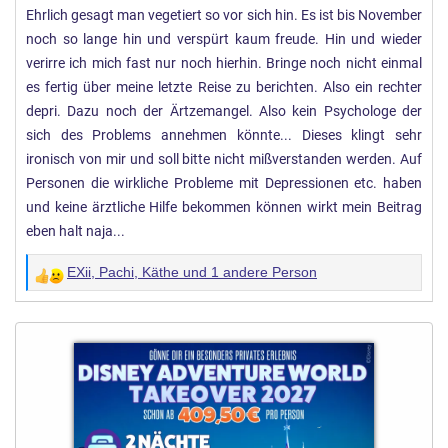
Ehrlich gesagt man vegetiert so vor sich hin. Es ist bis November
e
noch so lange hin und verspürt kaum freude. Hin und wieder
n
:
verirre ich mich fast nur noch hierhin. Bringe noch nicht einmal
es fertig über meine letzte Reise zu berichten. Also ein rechter
depri. Dazu noch der Ärtzemangel. Also kein Psychologe der
sich des Problems annehmen könnte... Dieses klingt sehr
ironisch von mir und soll bitte nicht mißverstanden werden. Auf
Personen die wirkliche Probleme mit Depressionen etc. haben
und keine ärztliche Hilfe bekommen können wirkt mein Beitrag
eben halt naja...
EXii
,
Pachi
,
Käthe
und 1 andere Person
W
e
r
t
u
n
g
e