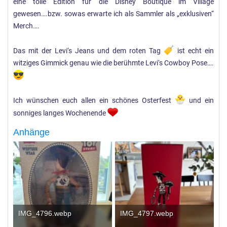
eine tolle Edition für die Disney Boutique im Village
gewesen….bzw. sowas erwarte ich als Sammler als „exklusiven“
Merch….
Das mit der Levi‘s Jeans und dem roten Tag
ist echt ein
witziges Gimmick genau wie die berühmte Levi‘s Cowboy Pose….
Ich wünschen euch allen ein schönes Osterfest
und ein
sonniges langes Wochenende
Anhänge
IMG_4796.webp
IMG_4797.webp