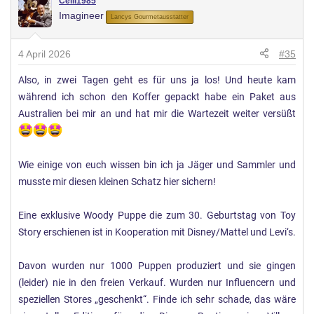
Celli1985
Imagineer
t
Lancys Gourmetausstatter
u
n
4 April 2026
#35
g
Also, in zwei Tagen geht es für uns ja los! Und heute kam
e
während ich schon den Koffer gepackt habe ein Paket aus
n
:
Australien bei mir an und hat mir die Wartezeit weiter versüßt
Wie einige von euch wissen bin ich ja Jäger und Sammler und
musste mir diesen kleinen Schatz hier sichern!
Eine exklusive Woody Puppe die zum 30. Geburtstag von Toy
Story erschienen ist in Kooperation mit Disney/Mattel und Levi‘s.
Davon wurden nur 1000 Puppen produziert und sie gingen
(leider) nie in den freien Verkauf. Wurden nur Influencern und
speziellen Stores „geschenkt“. Finde ich sehr schade, das wäre