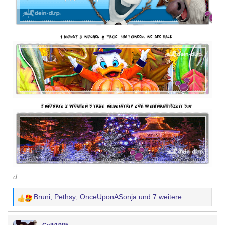
d
Bruni
,
Pethsy
,
OnceUponASonja
und 7 weitere...
W
e
r