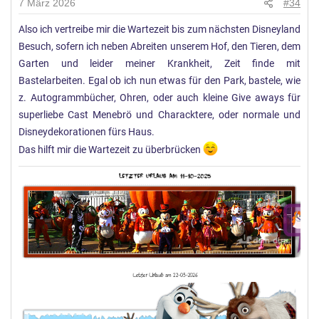
7 März 2026
#34
g
Also ich vertreibe mir die Wartezeit bis zum nächsten Disneyland
e
Besuch, sofern ich neben Abreiten unserem Hof, den Tieren, dem
n
:
Garten und leider meiner Krankheit, Zeit finde mit
Bastelarbeiten. Egal ob ich nun etwas für den Park, bastele, wie
z. Autogrammbücher, Ohren, oder auch kleine Give aways für
superliebe Cast Menebrö und Characktere, oder normale und
Disneydekorationen fürs Haus.
Das hilft mir die Wartezeit zu überbrücken