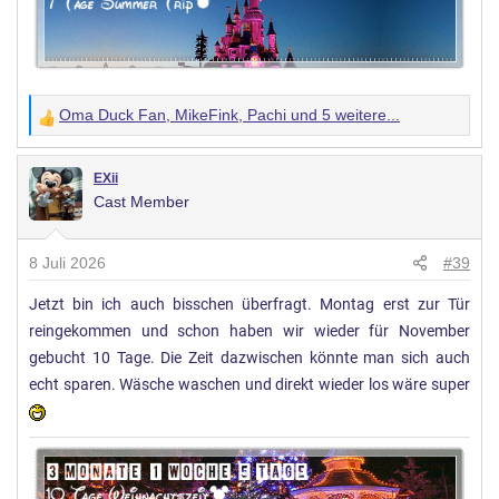
Oma Duck Fan
,
MikeFink
,
Pachi
und 5 weitere...
W
e
r
EXii
Cast Member
t
u
n
8 Juli 2026
#39
g
Jetzt bin ich auch bisschen überfragt. Montag erst zur Tür
e
reingekommen und schon haben wir wieder für November
n
:
gebucht 10 Tage. Die Zeit dazwischen könnte man sich auch
echt sparen. Wäsche waschen und direkt wieder los wäre super