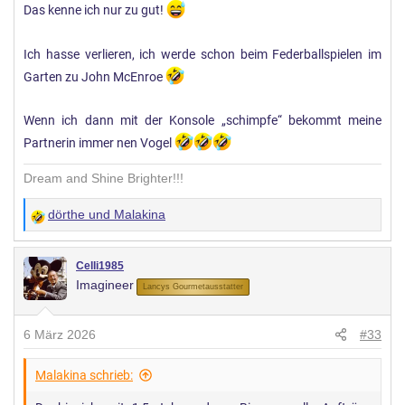
Das kenne ich nur zu gut!
Leider ist die Steuerung der XBOX hier und da nicht
Ich hasse verlieren, ich werde schon beim Federballspielen im
besonders gut für die Mini-Games und es gibt einen Bug,
Garten zu John McEnroe
sodass man die letzte Laterne im Fantasyland nicht
abballern kann. Mein Monk mag das gar nicht.
Wenn ich dann mit der Konsole „schimpfe“ bekommt meine
Partnerin immer nen Vogel
Dream and Shine Brighter!!!
dörthe
und
Malakina
W
e
r
Celli1985
Imagineer
t
Lancys Gourmetausstatter
u
n
6 März 2026
#33
g
e
Malakina schrieb:
n