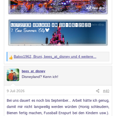
Baloo1962
,
Bruni
,
bees_at_disney
und 4 weitere...
W
e
r
bees_at_disney
Disneyland? Kenn ich!
t
u
n
9 Juli 2026
#40
g
Bei uns dauert es noch bis September... Arbeit hätte ich genug,
e
damit mir nicht langweilig werden würden (Honig schleudern,
n
:
Bienen fertig machen, Fussball Enspurt bei den Kindern usw.).