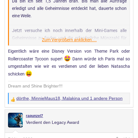
Da bin ich seit 1,5 Jahren dran. Bis man alle Aufträge
:
erledigt und alle Geheimnisse entdeckt hat, dauerte schon
eine Weile.
Jetzt versuche ich noch innerhalb der Mini-Games alle
Geheimnisse zu finden und die erforderliche Münzzahl für
Zum Vergrößern anklicken....
die jeweilige Platinplakette zu erreichen.
Eigentlich wäre eine Disney Version von Theme Park oder
Rollercoaster Tycoon super!
Dann würde ich Paris mal so
Leider ist die Steuerung der XBOX hier und da nicht
umgestalten wie wir es verdienen und der lieben Natascha
besonders gut für die Mini-Games und es gibt einen Bug,
schicken
sodass man die letzte Laterne im Fantasyland nicht
abballern kann. Mein Monk mag das gar nicht.
Dream and Shine Brighter!!!
dörthe
,
MinnieMaus18
,
Malakina
und 1 andere Person
W
e
r
rapunzel7
Verdient den Legacy Award
t
u
n