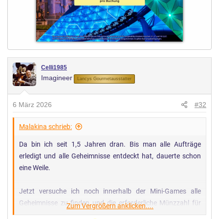
Celli1985
Imagineer
Lancys Gourmetausstatter
6 März 2026
#32
Malakina schrieb:
Da bin ich seit 1,5 Jahren dran. Bis man alle Aufträge
erledigt und alle Geheimnisse entdeckt hat, dauerte schon
eine Weile.
Jetzt versuche ich noch innerhalb der Mini-Games alle
Geheimnisse zu finden und die erforderliche Münzzahl für
Zum Vergrößern anklicken....
die jeweilige Platinplakette zu erreichen.