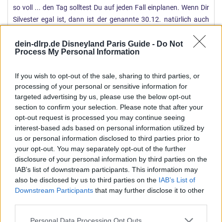
so voll ... den Tag solltest Du auf jeden Fall einplanen. Wenn Dir
Silvester egal ist, dann ist der genannte 30.12. natürlich auch
eine Option
Letztlich ist es schwer für diese Tage eine
Vorhersage zu machen. Leer wird es an keinem Tag sein.
dein-dlrp.de Disneyland Paris Guide -
Do Not
Process My Personal Information
Mal schauen, was der Rest so empfiehlt
If you wish to opt-out of the sale, sharing to third parties, or
processing of your personal or sensitive information for
Cheers,
targeted advertising by us, please use the below opt-out
Flounder
section to confirm your selection. Please note that after your
opt-out request is processed you may continue seeing
interest-based ads based on personal information utilized by
us or personal information disclosed to third parties prior to
eve
your opt-out. You may separately opt-out of the further
Imagineer Azubi
disclosure of your personal information by third parties on the
IAB’s list of downstream participants. This information may
9 Dezember 2013
#48
also be disclosed by us to third parties on the
IAB’s List of
Downstream Participants
that may further disclose it to other
Hallo Nastasja und erst einmal herzlich willkommen im Forum!
third parties.
Reichen würde es vermutlich (an Silvester selber kann man das
Personal Data Processing Opt Outs
nicht sicher sagen) die Tickets vor Ort zu kaufen, aber das