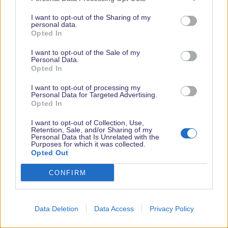
kostet Zeit und auch mehr Geld.
I want to opt-out of the Sharing of my
Da empfehle ich eher bereits vorher online zu kaufen und selbst
personal data.
Opted In
auszudrucken.
Gerne auch über einen unserer Links (z.B. oben rechts) dann
I want to opt-out of the Sale of my
würden wir eine kleine Provision bekommen die zum Erhalt
Personal Data.
Opted In
dieser Seite beiträgt.
I want to opt-out of processing my
Personal Data for Targeted Advertising.
Flynn_Rider
Opted In
Cast Member
I want to opt-out of Collection, Use,
Retention, Sale, and/or Sharing of my
9 Dezember 2013
#49
Personal Data that Is Unrelated with the
Purposes for which it was collected.
Opted Out
Nehmt den 31.12. und den 01.01.
Warum? Silvester ist toll
im Disneyland. Die Stimmung, der Park hat laaaaaaaaaaaaange
CONFIRM
geöffnet und WIR sind schon zweimal in den Genuss
gekommen, dort Silvester zu feiern und haben es - trotz der Fülle
- nie bereut...
Data Deletion
Data Access
Privacy Policy