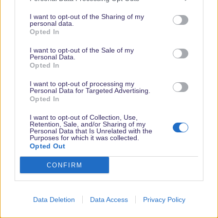
Parkplatz vom Park. Und wenn ihr dann eure greencard
I want to opt-out of the Sharing of my
habt, gibt es einen eigenen Bereich für Behinderte, dann
personal data.
wäret ihr nicht auf die oft sehr vollen Busse angewiesen.
Opted In
Was soll es bringen wenn man Gast im Disneyland Hotel ist, den
I want to opt-out of the Sale of my
Personal Data.
auf dem Parkparkplatz zu parken?
Opted In
Der Eingang vom Disneyland Park ist genau unter dem Hotel
und auch die Studios sind in unmittelbarer Nähe.
I want to opt-out of processing my
Personal Data for Targeted Advertising.
Oder meinst du allgemein in einem Hotel im Resort?
Opted In
I want to opt-out of Collection, Use,
torstendlp
Retention, Sale, and/or Sharing of my
Administrator
Personal Data that Is Unrelated with the
Teammitglied
Purposes for which it was collected.
Opted Out
24 Mai 2021
#209
CONFIRM
Deshalb schreibt sie ja Disney Hotel und nicht Disneyland Hotel
Data Deletion
Data Access
Privacy Policy