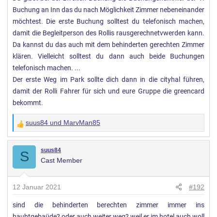
Buchung an Inn das du nach Möglichkeit Zimmer nebeneinander
n
:
möchtest. Die erste Buchung solltest du telefonisch machen,
damit die Begleitperson des Rollis rausgerechnetvwerden kann.
Da kannst du das auch mit dem behinderten gerechten Zimmer
klären. Vielleicht solltest du dann auch beide Buchungen
telefonisch machen. ...
Der erste Weg im Park sollte dich dann in die cityhal führen,
damit der Rolli Fahrer für sich und eure Gruppe die greencard
bekommt.
suus84
und
MarvMan85
W
e
r
suus84
S
Cast Member
t
u
n
12 Januar 2021
#192
g
sind die behinderten berechten zimmer immer ins
e
haubtgebaüde? oder auch weiter weg? weil er im hotel auch woll
n