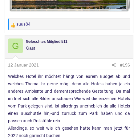
suus84
W
e
r
Gelöschtes Mitglied 511
G
Gast
t
u
n
12 Januar 2021
#196
g
Welches Hotel ihr möchtet hängt von eurem Budget ab und
e
welches Thema ihr gerne mögt denn alle Hotels haben ja ein
n
:
anderes Ambiente und dementsprechende Gestaltung. Da mal
im Inet sich alle Bilder anschauen Wie weit die einzelnen Hotels
vom Park gelegen sind, ist allerdngs unerheblich da alle Hotels
einen Busshuttle hin,-und zurrück zum Park haben und da
passen auch Rollstühle rein.
Allerdings, so weit wie ich gesehen hatte kann man jetzt für
2022 noch garnicht buchen.