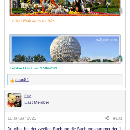
suus84
W
e
r
Ellie
Cast Member
t
u
n
11 Januar 2021
#191
g
Du gibst bei der zweiten Buchung die Buchungsnummer der 1.
e