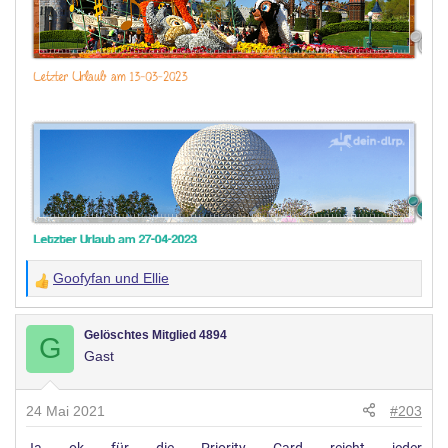
Goofyfan
und
Ellie
W
e
r
Gelöschtes Mitglied 4894
G
Gast
t
u
n
24 Mai 2021
#203
g