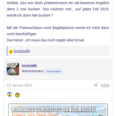
Hotline. Das war doch preistechnisch ein viel besseres Angebot
denn 2 mal buchen. Das nächste mal , auf jeden Fall 2025,
werde ich dann hier buchen ?
Mit der Preisnachlass vond Begleitperson werde ich mich dann
noch beschäftigen
Das heisst , ich muss das noch regeln über Email.
torstendlp
W
e
r
torstendlp
Administrator
t
Teammitglied
u
n
19 Januar 2021
#200
g
e
n
: