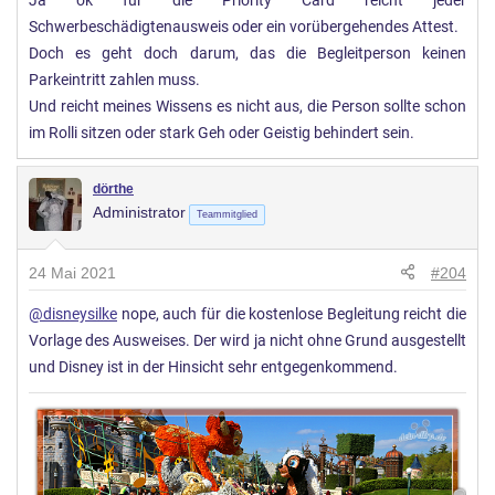
Ja ok für die Priority Card reicht jeder
e
Schwerbeschädigtenausweis oder ein vorübergehendes Attest.
n
:
Doch es geht doch darum, das die Begleitperson keinen
Parkeintritt zahlen muss.
Und reicht meines Wissens es nicht aus, die Person sollte schon
im Rolli sitzen oder stark Geh oder Geistig behindert sein.
dörthe
Administrator
Teammitglied
24 Mai 2021
#204
@disneysilke
nope, auch für die kostenlose Begleitung reicht die
Vorlage des Ausweises. Der wird ja nicht ohne Grund ausgestellt
und Disney ist in der Hinsicht sehr entgegenkommend.