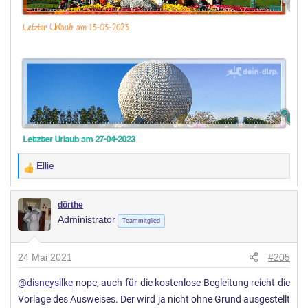
Ellie
W
e
r
dörthe
Administrator
t
Teammitglied
u
n
24 Mai 2021
#205
g
@disneysilke
nope, auch für die kostenlose Begleitung reicht die
e
Vorlage des Ausweises. Der wird ja nicht ohne Grund ausgestellt
n