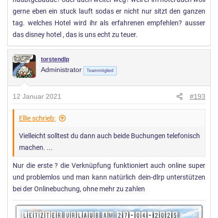
:
gerne eben ein stuck lauft sodas er nicht nur sitzt den ganzen
tag. welches Hotel wird ihr als erfahrenen empfehlen? ausser
das disney hotel , das is uns echt zu teuer.
torstendlp
Administrator
Teammitglied
12 Januar 2021
#193
Ellie schrieb:
Vielleicht solltest du dann auch beide Buchungen telefonisch
machen. ...
Nur die erste ? die Verknüpfung funktioniert auch online super
und problemlos und man kann natürlich dein-dlrp unterstützen
bei der Onlinebuchung, ohne mehr zu zahlen