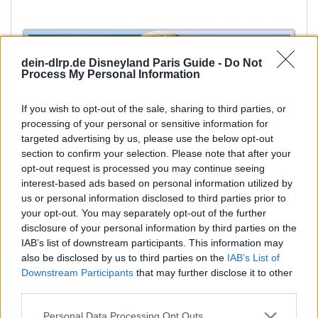
dein-dlrp.de Disneyland Paris Guide -
Do Not
Process My Personal Information
If you wish to opt-out of the sale, sharing to third parties, or
processing of your personal or sensitive information for
targeted advertising by us, please use the below opt-out
MinervaMouse
W
section to confirm your selection. Please note that after your
e
opt-out request is processed you may continue seeing
r
Gelöschtes Mitglied 4894
interest-based ads based on personal information utilized by
G
Gast
t
us or personal information disclosed to third parties prior to
u
your opt-out. You may separately opt-out of the further
disclosure of your personal information by third parties on the
n
24 Mai 2021
#208
IAB’s list of downstream participants. This information may
g
also be disclosed by us to third parties on the
IAB’s List of
e
Ellie schrieb:
Downstream Participants
that may further disclose it to other
n
third parties.
Ich bin mir nicht sicher, aber ich glaube als disneyhotel Gast,
:
darf man auch mit dem eigenen Auto auf den direkten
Personal Data Processing Opt Outs