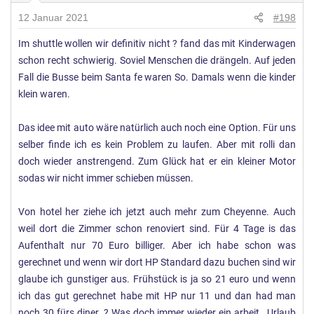
n
12 Januar 2021
#198
g
Im shuttle wollen wir definitiv nicht ? fand das mit Kinderwagen
e
schon recht schwierig. Soviel Menschen die drängeln. Auf jeden
n
:
Fall die Busse beim Santa fe waren So. Damals wenn die kinder
klein waren.
Das idee mit auto wäre natürlich auch noch eine Option. Für uns
selber finde ich es kein Problem zu laufen. Aber mit rolli dan
doch wieder anstrengend. Zum Glück hat er ein kleiner Motor
sodas wir nicht immer schieben müssen.
Von hotel her ziehe ich jetzt auch mehr zum Cheyenne. Auch
weil dort die Zimmer schon renoviert sind. Für 4 Tage is das
Aufenthalt nur 70 Euro billiger. Aber ich habe schon was
gerechnet und wenn wir dort HP Standard dazu buchen sind wir
glaube ich gunstiger aus. Frühstück is ja so 21 euro und wenn
ich das gut gerechnet habe mit HP nur 11 und dan had man
noch 30 fürs diner. ? Was doch immer wieder ein arbeit , Urlaub