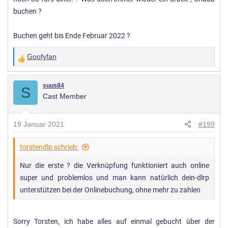
buchen ?
Buchen geht bis Ende Februar 2022 ?
Goofyfan
W
e
r
suus84
S
Cast Member
t
u
n
19 Januar 2021
#199
g
e
torstendlp schrieb:
n
Nur die erste ? die Verknüpfung funktioniert auch online
:
super und problemlos und man kann natürlich dein-dlrp
unterstützen bei der Onlinebuchung, ohne mehr zu zahlen
Sorry Torsten, ich habe alles auf einmal gebucht über der