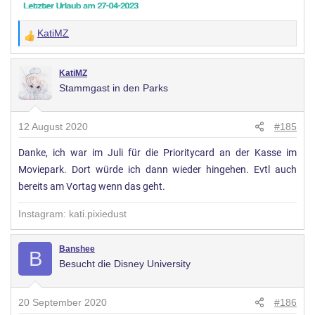
KatiMZ
W
e
r
KatiMZ
Stammgast in den Parks
t
u
n
12 August 2020
#185
g
Danke, ich war im Juli für die Prioritycard an der Kasse im
e
Moviepark. Dort würde ich dann wieder hingehen. Evtl auch
n
:
bereits am Vortag wenn das geht.
Instagram: kati.pixiedust
Banshee
B
Besucht die Disney University
20 September 2020
#186