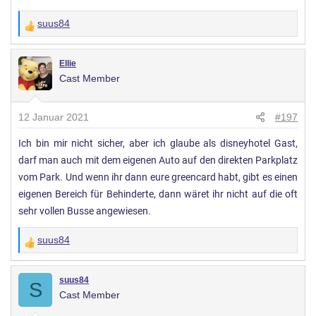
suus84
W
e
r
Ellie
Cast Member
t
u
n
12 Januar 2021
#197
g
Ich bin mir nicht sicher, aber ich glaube als disneyhotel Gast,
e
darf man auch mit dem eigenen Auto auf den direkten Parkplatz
n
:
vom Park. Und wenn ihr dann eure greencard habt, gibt es einen
eigenen Bereich für Behinderte, dann wäret ihr nicht auf die oft
sehr vollen Busse angewiesen.
suus84
W
e
r
suus84
S
Cast Member
t
u