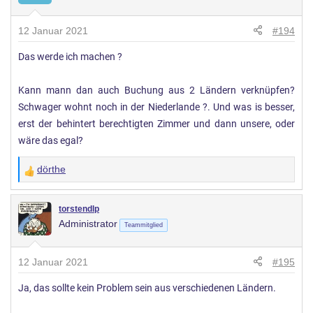
u
n
12 Januar 2021
#194
g
Das werde ich machen ?
e
n
:
Kann mann dan auch Buchung aus 2 Ländern verknüpfen?
Schwager wohnt noch in der Niederlande ?. Und was is besser,
erst der behintert berechtigten Zimmer und dann unsere, oder
wäre das egal?
dörthe
W
e
r
torstendlp
Administrator
t
Teammitglied
u
n
12 Januar 2021
#195
g
Ja, das sollte kein Problem sein aus verschiedenen Ländern.
e
n