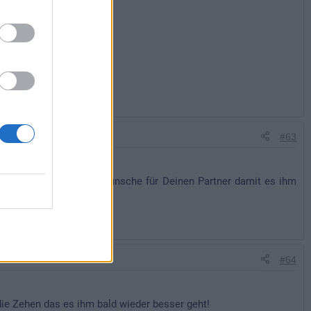
#63
ebenfalls die besten Wünsche für Deinen Partner damit es ihm
#64
die Zehen das es ihm bald wieder besser geht!