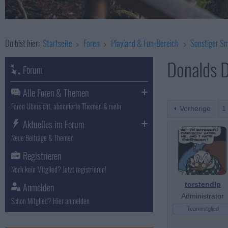
Du bist hier:
Startseite
Foren
Playland & Fun-Bereich
Sonstiger Sm
Donalds D
Forum
Alle Foren & Themen
Foren Übersicht, abonnierte Themen & mehr
Vorherige
1
Aktuelles im Forum
Neue Beiträge & Themen
Registrieren
Noch kein Mitglied? Jetzt registrieren!
Anmelden
torstendlp
Administrator
Schon Mitglied? Hier anmelden
Teammitglied