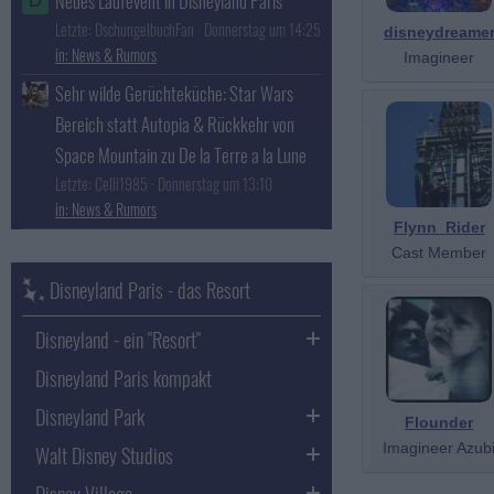
Neues Laufevent in Disneyland Paris
D
Letzte: DschungelbuchFan
Donnerstag um 14:25
disneydreame
News & Rumors
Imagineer
Sehr wilde Gerüchteküche: Star Wars
Bereich statt Autopia & Rückkehr von
Space Mountain zu De la Terre a la Lune
Letzte: Celli1985
Donnerstag um 13:10
News & Rumors
Flynn_Rider
Cast Member
Disneyland Paris - das Resort
Disneyland - ein "Resort"
Disneyland Paris kompakt
Disneyland Park
Flounder
Imagineer Azub
Walt Disney Studios
Disney Village