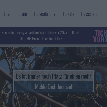
Blog
Forum
Reiseplanung
Tickets
Pauschalen
TIC
Buche das Disney Adventure World Takeover 2027 - mit dein-
VORT
dlrp VIP-Bonus. Klick' für Details
Es ist immer noch Platz für einen mehr
Melde Dich hier an!