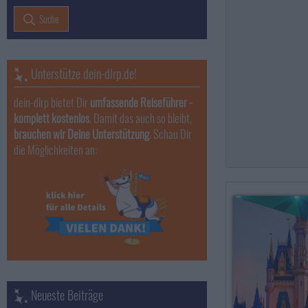
Suche
Unterstütze dein-dlrp.de!
dein-dlrp bietet Dir
umfassende Reiseführer -
komplett kostenlos
. Damit das auch so bleibt,
brauchen wir Deine Unterstützung
. Schau Dir
die Möglichkeiten an:
Neueste Beiträge