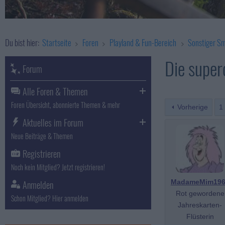
Du bist hier:
Startseite
Foren
Playland & Fun-Bereich
Sonstiger Sm
Die superc
Forum
Alle Foren & Themen
Foren Übersicht, abonnierte Themen & mehr
Vorherige
1
Aktuelles im Forum
Neue Beiträge & Themen
Registrieren
Noch kein Mitglied? Jetzt registrieren!
Anmelden
MadameMim196
Rot gewordene
Schon Mitglied? Hier anmelden
Jahreskarten-
Flüsterin