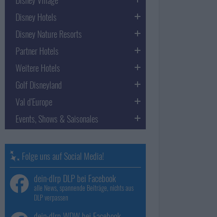
Disney Hotels
Disney Nature Resorts
Partner Hotels
Weitere Hotels
Golf Disneyland
Val d'Europe
Events, Shows & Saisonales
Folge uns auf Social Media!
dein-dlrp DLP bei Facebook
alle News, spannende Beiträge, nichts aus
DLP verpassen
dein-dlrp WDW bei Facebook