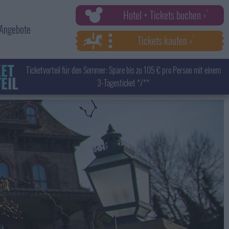
Hotel + Tickets buchen ›
Angebote
Tickets kaufen ›
KET
Ticketvorteil für den Sommer: Spare bis zu 105 € pro Person mit einem
EIL
3-Tagesticket */**