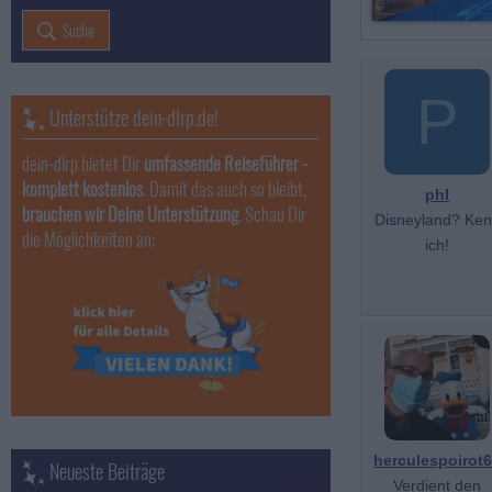
Suche
P
Unterstütze dein-dlrp.de!
dein-dlrp bietet Dir
umfassende Reiseführer -
komplett kostenlos
. Damit das auch so bleibt,
phl
brauchen wir Deine Unterstützung
. Schau Dir
Disneyland? Ke
die Möglichkeiten an:
ich!
herculespoirot
Neueste Beiträge
Verdient den