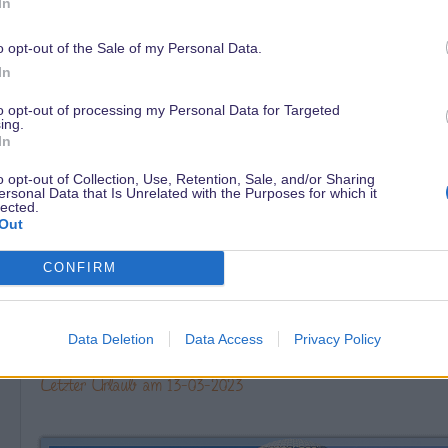
In
für etwas zu sorgen. Man möchte alles vorgekaut bekommen, is
o opt-out of the Sale of my Personal Data.
In
13 März 2018
to opt-out of processing my Personal Data for Targeted
Im Namen des gesamten Moderatoren-Teams möchte ich mich 
ing.
Ja, es ist nicht immer leicht. Manchmal möchte man dem einen
In
und direkt auf seine Dummheit oder Faulheit hinweisen. Aber
o opt-out of Collection, Use, Retention, Sale, and/or Sharing
und nett zu sein, im Idealfall auch noch die gewünschte Antwo
ersonal Data that Is Unrelated with the Purposes for which it
lected.
Out
CONFIRM
Data Deletion
Data Access
Privacy Policy