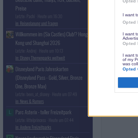
Opted 
Preise
I want t
Letzte: Pachi
Heute um 16:30
Opted 
Reiseplanung und Fragen
Willkommen im (Six Castles) Club!? Hong
I want 
Advertis
Kong und Shanghai 2026
Opted 
Letzte: Andrej
Heute um 10:13
dörthe
I want t
Disney Themenparks weltweit
of my P
Administrator
was col
Disneyland Paris Jahreskarten
Opted 
Teammitglied
(Disneyland Pass - Gold, Silver, Bronze
One, Bronze Max)
Letzte: bees_at_disney
Heute um 07:49
News & Rumors
Parc Asterix - toller Freizeitpark
L
Letzte: littelprincess
Heute um 07:44
Andere Freizeitparks