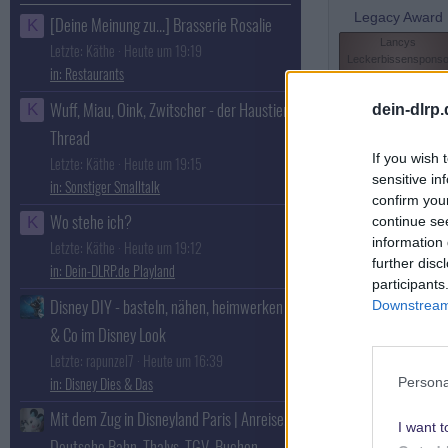
Legacy Award
[Deine Meinung zu...] Brasserie Rosalie
K
Lancys
Letzte: Käthe
Heute um 19:19
Leckerbissenspons
Restaurants
r
Wuff, Miau, Oink, Zwitscher - der Haustier
K
dein-dlrp
Thread
If you wish 
Letzte: Käthe
Heute um 19:15
sensitive in
Sonstiger Smalltalk
confirm you
Wo stehe ich?
continue se
K
J
information 
Letzte: Käthe
Heute um 19:12
further disc
Dein-DLRP.de Playland
participants
Disney DIY - basteln, nähen, heimwerken
Downstream 
jutta
& Co im Disney Look
Cast Member
Letzte: rapunzel7
Heute um 16:39
Disney Dies & Das
Persona
Mit dem Zug in Disneyland Paris | Anreise,
I want t
Deutsche Bahn, Thalys, TGV, Buchen,