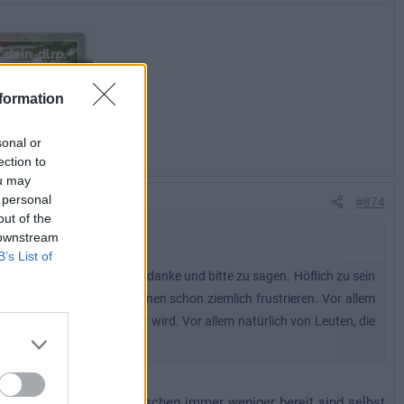
formation
sonal or
ection to
ou may
 personal
#874
out of the
 downstream
B’s List of
t heute nicht mehr modern, danke und bitte zu sagen. Höflich zu sein
im Geschäft. Das kann einen schon ziemlich frustrieren. Vor allem
n der Wirtschaft seltener wird. Vor allem natürlich von Leuten, die
 einen sehen.
elle Eigenart, dass Menschen immer weniger bereit sind selbst