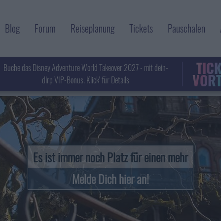
Blog
Forum
Reiseplanung
Tickets
Pauschalen
TIC
Buche das Disney Adventure World Takeover 2027 - mit dein-
VORT
dlrp VIP-Bonus. Klick' für Details
Es ist immer noch Platz für einen mehr
Melde Dich hier an!