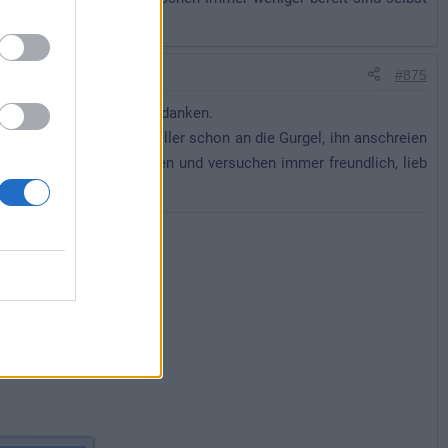
t ja auch einfacher.
#875
für die netten Worte bedanken.
 oder anderen Fragesteller schon an die Gurgel, ihn anschreien
 wir reißen uns zusammen und versuchen immer freundlich, lieb
rt bereitzuhalten