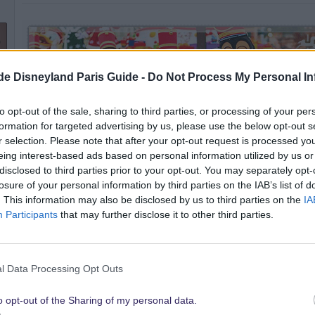
o
.de Disneyland Paris Guide -
Do Not Process My Personal In
to opt-out of the sale, sharing to third parties, or processing of your per
formation for targeted advertising by us, please use the below opt-out s
r selection. Please note that after your opt-out request is processed y
eing interest-based ads based on personal information utilized by us or
13 März 2018
disclosed to third parties prior to your opt-out. You may separately opt-
losure of your personal information by third parties on the IAB’s list of
herculespoirot64 schrieb:
. This information may also be disclosed by us to third parties on the
IA
Participants
that may further disclose it to other third parties.
Ich halte das ganze eher für ein gesellschaftliches Problem. Es is
und respektvoll miteinander umzugehen. Sehe ich nahezu täglich 
wenn im Gegenzug, immer mehr Leute sich beklagen, dass Service i
nicht einmal guten Tag sagen, wenn sie ins Geschäft kommen und
l Data Processing Opt Outs
o opt-out of the Sharing of my personal data.
Das unterschreibe ich genau so. Dazu kommt noch eine spezi