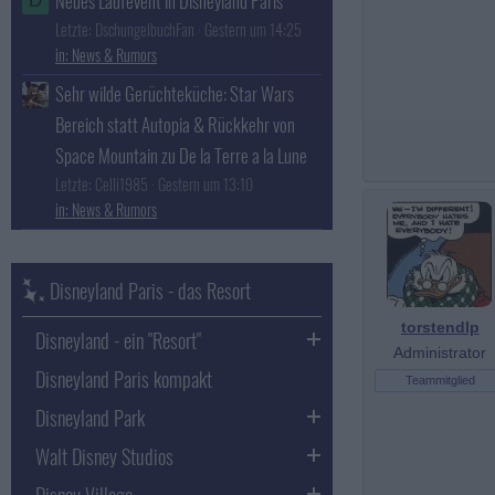
Neues Laufevent in Disneyland Paris
D
Letzte: DschungelbuchFan
Gestern um 14:25
News & Rumors
Sehr wilde Gerüchteküche: Star Wars
Bereich statt Autopia & Rückkehr von
Space Mountain zu De la Terre a la Lune
Letzte: Celli1985
Gestern um 13:10
News & Rumors
Disneyland Paris - das Resort
torstendlp
Disneyland - ein "Resort"
Administrator
Disneyland Paris kompakt
Teammitglied
Disneyland Park
Walt Disney Studios
Disney Village