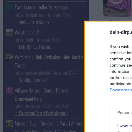
Parc Asterix - toller Freizeitpark
L
Letzte: littelprincess
Heute um 08:48
Andere Freizeitparks
MrsAnne
Besucht die
Wo stehe ich?
dein-dlrp
Disney Universit
Letzte: Stuffi
Heute um 08:30
Dein-DLRP.de Playland
If you wish 
sensitive in
Wuff, Miau, Oink, Zwitscher - der Haustier
confirm you
Thread
continue se
information 
Letzte: herculespoirot64
Heute um 07:42
further disc
Sonstiger Smalltalk
MinnieMouse
participants
Imagineer
Villages Nature - Center Parc in
Downstream 
D
Disneyland Paris
Letzte: disneydad
Gestern um 22:32
Disneyland Resort Paris allgemein
Persona
Mit dem Zug in Disneyland Paris | Anreise,
I want t
Deutsche Bahn, Thalys, TGV, Buchen,