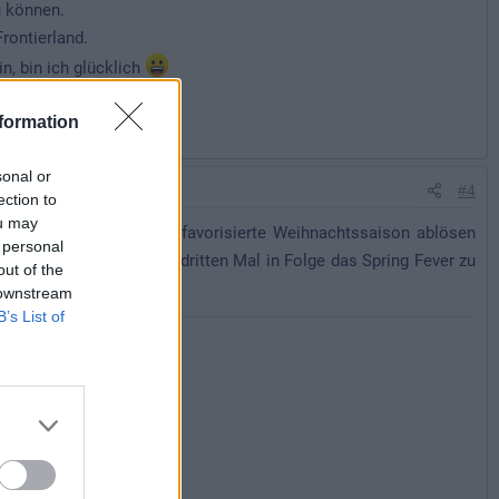
u können.
rontierland.
, bin ich glücklich
formation
sonal or
#4
ection to
ou may
 wohl bald meine bisher favorisierte Weihnachtssaison ablösen
 personal
ort zu sein um dann zum dritten Mal in Folge das Spring Fever zu
out of the
 downstream
B’s List of