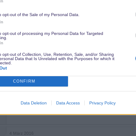
In
o opt-out of the Sale of my Personal Data.
25 Januar 2016
In
Na, da bin ich ja mal gespannt
. Swing into spring ist für
to opt-out of processing my Personal Data for Targeted
Februar/März zu fahren, weil nichts besonderes im DLRP anlag,
ing.
In
9
Grüße,
o opt-out of Collection, Use, Retention, Sale, and/or Sharing
ersonal Data that Is Unrelated with the Purposes for which it
Claudia
lected.
Out
CONFIRM
Data Deletion
Data Access
Privacy Policy
4 März 2016