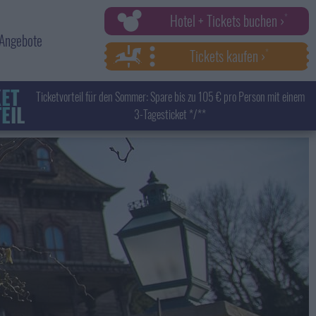
Hotel + Tickets buchen ›
Angebote
Tickets kaufen ›
KET
Ticketvorteil für den Sommer: Spare bis zu 105 € pro Person mit einem
EIL
3-Tagesticket */**