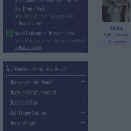
(Disneyland Pass - Gold, Silver, Bronze
One, Bronze Max)
Letzte: bees_at_disney
Freitag um 07:49
News & Rumors
dörthe
Neues Laufevent in Disneyland Paris
D
Administrator
Letzte: DschungelbuchFan
Donnerstag um 14:25
Teammitglied
News & Rumors
Disneyland Paris - das Resort
Disneyland - ein "Resort"
Disneyland Paris kompakt
Disneyland Park
Walt Disney Studios
Disney Village