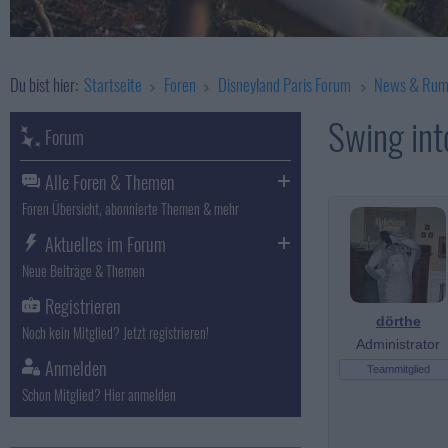
Du bist hier:
Startseite
Foren
Disneyland Paris Forum
News & Rum
Swing int
Forum
Alle Foren & Themen
Foren Übersicht, abonnierte Themen & mehr
Aktuelles im Forum
Neue Beiträge & Themen
Registrieren
dörthe
Noch kein Mitglied? Jetzt registrieren!
Administrator
Anmelden
Teammitglied
Schon Mitglied? Hier anmelden