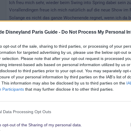
Ich freu mich sehr, wieder beim Swing into Spring dabei sein z
Vorallendingen freue ich mich natürlich auf die neue Show im F
Solange es nicht das ganze Wochenende regnet, wenn ich da bin
.de Disneyland Paris Guide -
Do Not Process My Personal In
y
to opt-out of the sale, sharing to third parties, or processing of your per
25 Januar 2016
formation for targeted advertising by us, please use the below opt-out s
r selection. Please note that after your opt-out request is processed y
Ich liebe Swing into Spring und ich denke das diese Saison
eing interest-based ads based on personal information utilized by us or
könnte .... ich freu mich wirklich in ein paar Wochen wieder d
disclosed to third parties prior to your opt-out. You may separately opt-
erleben
losure of your personal information by third parties on the IAB’s list of
. This information may also be disclosed by us to third parties on the
IA
Participants
that may further disclose it to other third parties.
l Data Processing Opt Outs
o opt-out of the Sharing of my personal data.