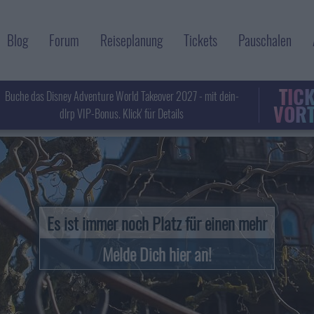
Blog
Forum
Reiseplanung
Tickets
Pauschalen
TIC
Buche das Disney Adventure World Takeover 2027 - mit dein-
VORT
dlrp VIP-Bonus. Klick' für Details
Es ist immer noch Platz für einen mehr
Melde Dich hier an!