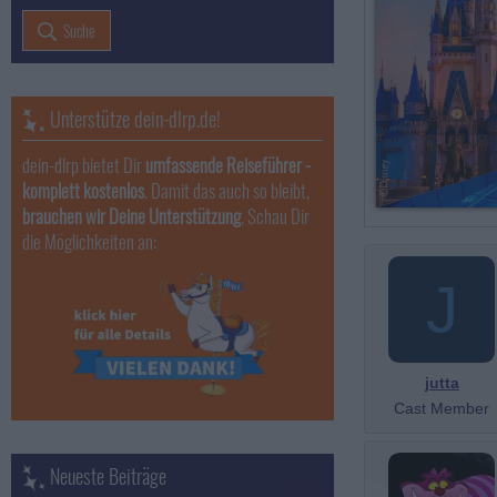
Suche
Unterstütze dein-dlrp.de!
dein-dlrp bietet Dir
umfassende Reiseführer -
komplett kostenlos
. Damit das auch so bleibt,
brauchen wir Deine Unterstützung
. Schau Dir
die Möglichkeiten an:
J
jutta
Cast Member
Neueste Beiträge