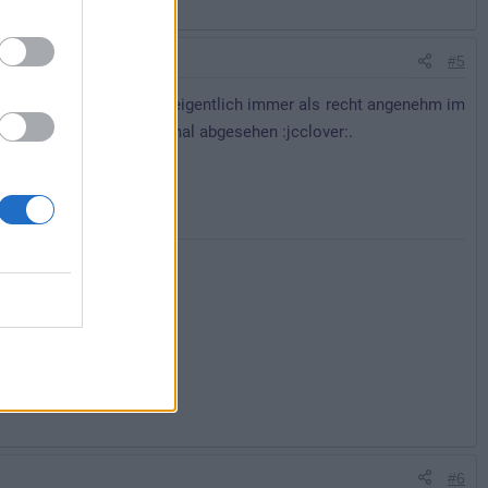
#5
 mich neu. Ich empfand es eigentlich immer als recht angenehm im
 vom St. Patrick´s Day mal abgesehen :jcclover:.
#6