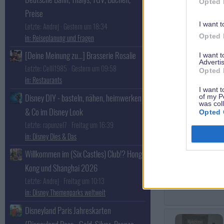
Opted 
Preise
I want t
Letzte: Andrej
Gestern um 18:34
Opted 
Reiseplanung und Fragen
[Deine Meinung zu...] Brasserie Rosalie
I want 
Advertis
Letzte: Celli1985
Gestern um 09:58
Opted 
Restaurants
MadameMim196
I want t
Rot gewordene
Disney DIY - basteln, nähen, heimwerken
of my P
Jahreskarten-
was col
& Co im Disney Look
Opted 
Flüsterin
Letzte: rapunzel7
Freitag um 16:39
Disney Dies & Das
Willkommen im (Six Castles) Club!? Hong
Kong und Shanghai 2026
Letzte: Andrej
Freitag um 10:13
Disney Themenparks weltweit
Disneyland Paris Jahreskarten