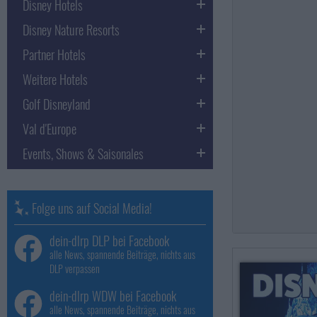
Disney Hotels
Disney Nature Resorts
Partner Hotels
Weitere Hotels
Golf Disneyland
Val d'Europe
Events, Shows & Saisonales
Folge uns auf Social Media!
dein-dlrp DLP bei Facebook
alle News, spannende Beiträge, nichts aus
DLP verpassen
dein-dlrp WDW bei Facebook
alle News, spannende Beiträge, nichts aus