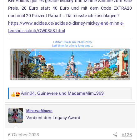
Bei Adidas gibt es gerade Mickey und Minnie Schuhe zum Sale
Preis. 20 Euro statt 40 Euro und mit dem Code EXTRA20
nochmal 20 Prozent Rabatt... Da musste ich zuschlagen ?
https://www.adidas.de/adidas-x-disney-mickey-and-minnie-
tensaur-schuh/GW0358.html
Anin04
,
Guinevere
und
MadameMim1969
W
e
r
MinervaMouse
Verdient den Legacy Award
t
u
n
6 Oktober 2023
#126
g