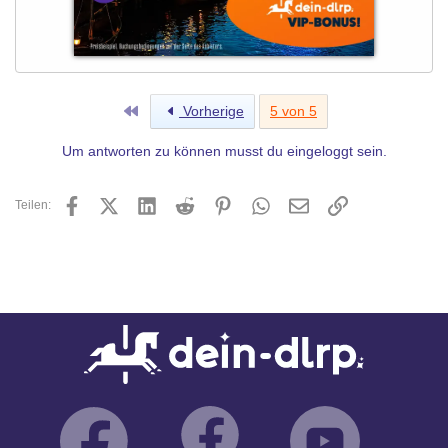
Erste
Vorherige
5 von 5
Um antworten zu können musst du eingeloggt sein.
Facebook
X (Twitter)
LinkedIn
Reddit
Pinterest
WhatsApp
E-Mail
Link
Teilen: