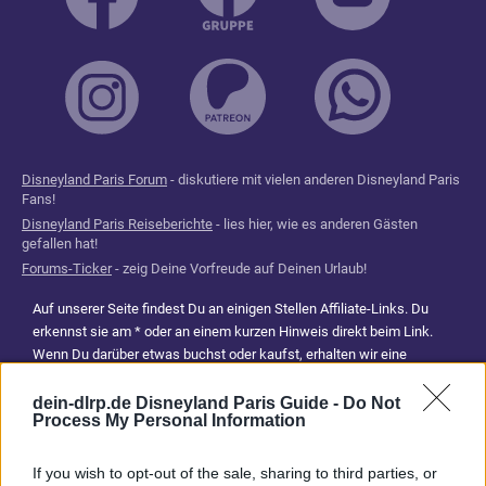
Disneyland Paris Forum
- diskutiere mit vielen anderen Disneyland Paris
Fans!
Disneyland Paris Reiseberichte
- lies hier, wie es anderen Gästen
gefallen hat!
Forums-Ticker
- zeig Deine Vorfreude auf Deinen Urlaub!
Auf unserer Seite findest Du an einigen Stellen Affiliate-Links. Du
erkennst sie am * oder an einem kurzen Hinweis direkt beim Link.
Wenn Du darüber etwas buchst oder kaufst, erhalten wir eine
Provision. Für Dich entstehen dadurch keine Mehrkosten. Damit hilfst
Du uns, unsere Reiseführer, Tipps und Planungsinhalte weiterhin
dein-dlrp.de Disneyland Paris Guide -
Do Not
Process My Personal Information
kostenlos anzubieten. Vielen Dank für Deine Unterstützung.
Abonniere jetzt unsere magischen News aus den
Disney
If you wish to opt-out of the sale, sharing to third parties, or