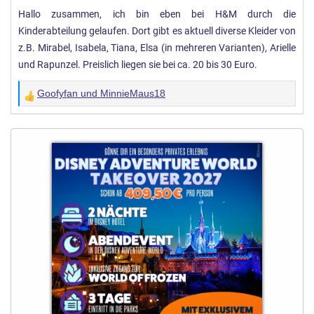
Hallo zusammen, ich bin eben bei H&M durch die
e
Kinderabteilung gelaufen. Dort gibt es aktuell diverse Kleider von
n
:
z.B. Mirabel, Isabela, Tiana, Elsa (in mehreren Varianten), Arielle
und Rapunzel. Preislich liegen sie bei ca. 20 bis 30 Euro.
Goofyfan
und
MinnieMaus18
W
e
r
t
u
n
g
e
n
: