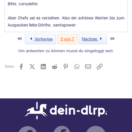
Bitte. :ruroulette:
Aber Chefs sei es verziehen. Also ein schönes Warten bis zum
Auspacken liebe Dörthe. :santapower:
Erste
Letzte
Vorherige
3 von 7
Nächste
Um antworten zu können musst du eingeloggt sein.
Facebook
X (Twitter)
LinkedIn
Reddit
Pinterest
WhatsApp
E-Mail
Link
Teilen: