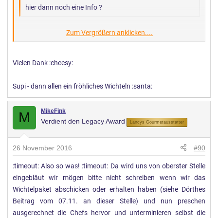
hier dann noch eine Info ?
Zum Vergrößern anklicken....
Sorry, habe das Posting völlig übersehen.
Zum Vergrößern anklicken....
Bisher haben eigentlich alle verschickt wann sie wollten, wir
Vielen Dank :cheesy:
haben nur einen Termin gesetzt bis wann jeder verschickt
haben sollte, damit alle Pakete wirklich rechtzeitig
Supi - dann allen ein fröhliches Wichteln :santa:
ankommen!
MikeFink
M
Wer also auf den Startschuss gewartet hat: Auf zur Post,
Verdient den Legacy Award
Lancys Gourmetausstatter
schickt die tollen Pakete gerne auf den Weg!
26 November 2016
#90
:timeout: Also so was! :timeout: Da wird uns von oberster Stelle
eingebläut wir mögen bitte nicht schreiben wenn wir das
Wichtelpaket abschicken oder erhalten haben (siehe Dörthes
Beitrag vom 07.11. an dieser Stelle) und nun preschen
ausgerechnet die Chefs hervor und unterminieren selbst die