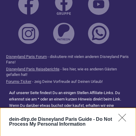
Disneyland Paris Forum
- diskutiere mit vielen anderen Disneyland Paris
Fans!
Disneyland Paris Reiseberichte
- lies hier, wie es anderen Gästen
gefallen hat!
Forums-Ticker
- zeig Deine Vorfreude auf Deinen Urlaub!
Auf unserer Seite findest Du an einigen Stellen Affiliate-Links. Du
erkennst sie am * oder an einem kurzen Hinweis direkt beim Link.
Wenn Du darüber etwas buchst oder kaufst, erhalten wir eine
Provision. Für Dich entstehen dadurch keine Mehrkosten. Damit hilfst
Du uns, unsere Reiseführer, Tipps und Planungsinhalte weiterhin
dein-dlrp.de Disneyland Paris Guide -
Do Not
Process My Personal Information
kostenlos anzubieten. Vielen Dank für Deine Unterstützung.
Abonniere jetzt unsere magischen News aus den
Disney