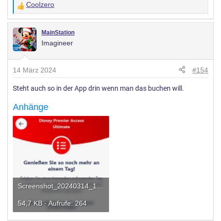
Coolzero
W
e
r
MainStation
Imagineer
t
u
n
14 März 2024
#154
g
Steht auch so in der App drin wenn man das buchen will.
e
n
Anhänge
:
Screenshot_20240314_150953_Disneyland.webp
54,7 KB · Aufrufe: 264