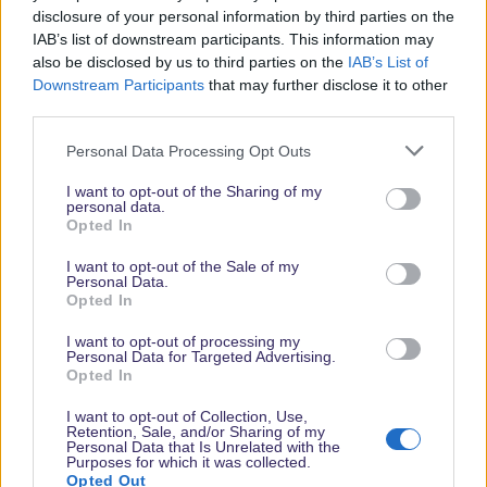
Gratis und jederzeit kündbar
disclosure of your personal information by third parties on the
IAB’s list of downstream participants. This information may
also be disclosed by us to third parties on the
IAB’s List of
Downstream Participants
that may further disclose it to other
third parties.
Personal Data Processing Opt Outs
I want to opt-out of the Sharing of my
personal data.
Opted In
Vielen Dank,
I want to opt-out of the Sale of my
dass Du unsere
Personal Data.
Opted In
Seite liest.
Schau
I want to opt-out of processing my
Personal Data for Targeted Advertising.
regelmäßig
Opted In
wieder rein!
I want to opt-out of Collection, Use,
Retention, Sale, and/or Sharing of my
Personal Data that Is Unrelated with the
Purposes for which it was collected.
Opted Out
© dein-dlrp | Einige Elemente ©Disney. dein-dlrp ist ein Reiseführer für