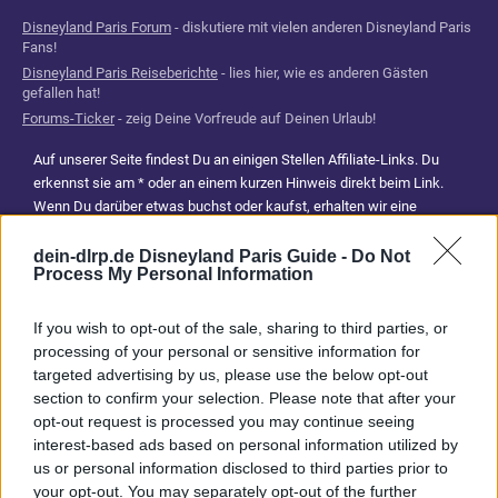
Disneyland Paris Forum
- diskutiere mit vielen anderen Disneyland Paris
Fans!
Disneyland Paris Reiseberichte
- lies hier, wie es anderen Gästen
gefallen hat!
Forums-Ticker
- zeig Deine Vorfreude auf Deinen Urlaub!
Auf unserer Seite findest Du an einigen Stellen Affiliate-Links. Du
erkennst sie am * oder an einem kurzen Hinweis direkt beim Link.
Wenn Du darüber etwas buchst oder kaufst, erhalten wir eine
Provision. Für Dich entstehen dadurch keine Mehrkosten. Damit hilfst
Du uns, unsere Reiseführer, Tipps und Planungsinhalte weiterhin
dein-dlrp.de Disneyland Paris Guide -
Do Not
Process My Personal Information
kostenlos anzubieten. Vielen Dank für Deine Unterstützung.
Abonniere jetzt unsere magischen News aus den
Disney
If you wish to opt-out of the sale, sharing to third parties, or
Parks
processing of your personal or sensitive information for
targeted advertising by us, please use the below opt-out
section to confirm your selection. Please note that after your
Keine Angebote verpassen
opt-out request is processed you may continue seeing
interest-based ads based on personal information utilized by
Aktuelle News
us or personal information disclosed to third parties prior to
Spannende Lesetipps
your opt-out. You may separately opt-out of the further