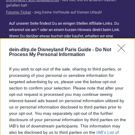
gefallen hat!
Forums-Ticker
- zeig Deine Vorfreude auf Deinen Urlaub!
Auf unserer Seite findest Du an einigen Stellen Affiliate-Links. Du
erkennst sie am * oder an einem kurzen Hinweis direkt beim Link.
Wenn Du darüber etwas buchst oder kaufst, erhalten wir eine
Provision. Für Dich entstehen dadurch keine Mehrkosten. Damit hilfst
Du uns, unsere Reiseführer, Tipps und Planungsinhalte weiterhin
dein-dlrp.de Disneyland Paris Guide -
Do Not
Process My Personal Information
kostenlos anzubieten. Vielen Dank für Deine Unterstützung.
Abonniere jetzt unsere magischen News aus den
Disney
If you wish to opt-out of the sale, sharing to third parties, or
Parks
processing of your personal or sensitive information for
targeted advertising by us, please use the below opt-out
section to confirm your selection. Please note that after your
Keine Angebote verpassen
opt-out request is processed you may continue seeing
interest-based ads based on personal information utilized by
Aktuelle News
us or personal information disclosed to third parties prior to
Spannende Lesetipps
your opt-out. You may separately opt-out of the further
Gratis und jederzeit kündbar
disclosure of your personal information by third parties on the
IAB’s list of downstream participants. This information may
also be disclosed by us to third parties on the
IAB’s List of