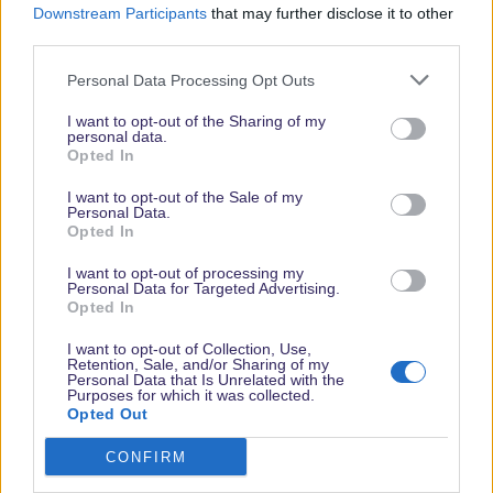
Downstream Participants
that may further disclose it to other
third parties.
Personal Data Processing Opt Outs
I want to opt-out of the Sharing of my
personal data.
Opted In
Vielen Dank,
I want to opt-out of the Sale of my
dass Du unsere
Personal Data.
Opted In
Seite liest.
Schau
I want to opt-out of processing my
Personal Data for Targeted Advertising.
regelmäßig
Opted In
wieder rein!
I want to opt-out of Collection, Use,
Retention, Sale, and/or Sharing of my
Personal Data that Is Unrelated with the
Purposes for which it was collected.
Opted Out
© dein-dlrp | Einige Elemente ©Disney. dein-dlrp ist ein Reiseführer für
Disneyland Paris & Walt Disney World und ist unabhängig von "The Walt
Disney Company", "EuroDisney S.C.A." oder deren Tochter- sowie
CONFIRM
Partnerunternehmen.