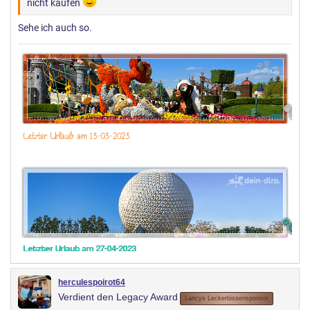
nicht kaufen
Sehe ich auch so.
herculespoirot64
Verdient den Legacy Award
Lancys Leckerbissensponsor