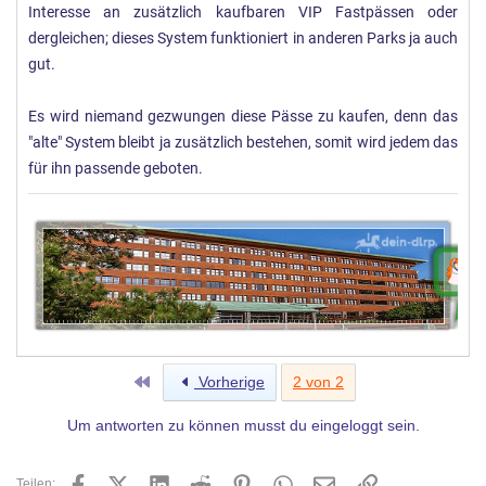
Interesse an zusätzlich kaufbaren VIP Fastpässen oder
dergleichen; dieses System funktioniert in anderen Parks ja auch
gut.
Es wird niemand gezwungen diese Pässe zu kaufen, denn das
"alte" System bleibt ja zusätzlich bestehen, somit wird jedem das
für ihn passende geboten.
Erste
Vorherige
2 von 2
Um antworten zu können musst du eingeloggt sein.
Facebook
X (Twitter)
LinkedIn
Reddit
Pinterest
WhatsApp
E-Mail
Link
Teilen: