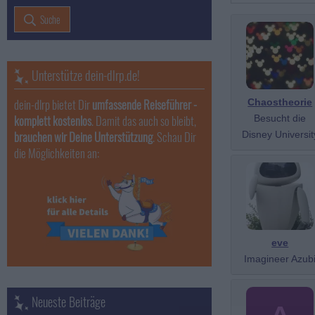
Suche
Unterstütze dein-dlrp.de!
dein-dlrp bietet Dir
umfassende Reiseführer -
Chaostheorie
komplett kostenlos
. Damit das auch so bleibt,
Besucht die
brauchen wir Deine Unterstützung
. Schau Dir
Disney Universit
die Möglichkeiten an:
eve
Imagineer Azub
Neueste Beiträge