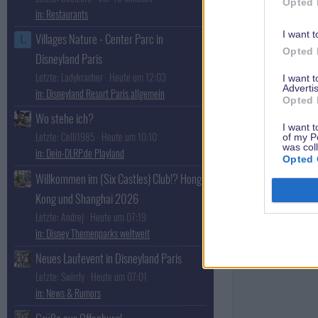
Opted 
MinnieMouse
Restaurants
Imagineer
I want t
Villages Nature - Center Parc in
L
Opted 
Disneyland Paris
Letzte: Ladykracher
Heute um 12:03
I want 
Advertis
Disneyland Resort Paris allgemein
Opted 
Wo stehe ich?
I want t
Letzte: Celli1985
Heute um 10:10
of my P
was col
Dein-DLRP.de Playland
Opted 
Willkommen im (Six Castles) Club!? Hong
Kong und Shanghai 2026
Letzte: Andrej
Heute um 07:19
Disney Themenparks weltweit
Neues Laufevent in Disneyland Paris
Letzte: Swirrly
Heute um 07:01
News & Rumors