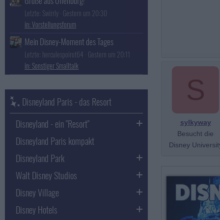
Grüße aus Offenburg!
Letzte: Swirrly
Gestern um 20:30
Vorstellungsforum
Mein Disney-Moment des Tages
Letzte: herculespoirot64
Gestern um 20:11
Sonstiger Smalltalk
S
Disneyland Paris - das Resort
Disneyland - ein "Resort"
sylkyway
Besucht die
Disneyland Paris kompakt
Disney Universit
Disneyland Park
Walt Disney Studios
Disney Village
Disney Hotels