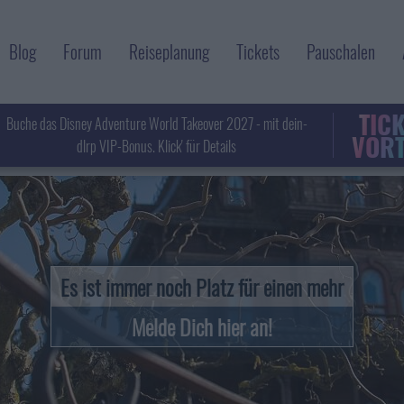
Blog
Forum
Reiseplanung
Tickets
Pauschalen
TIC
Buche das Disney Adventure World Takeover 2027 - mit dein-
VORT
dlrp VIP-Bonus. Klick' für Details
Es ist immer noch Platz für einen mehr
Melde Dich hier an!