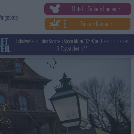
Hotel + Tickets buchen ›
Angebote
Tickets kaufen ›
KET
Ticketvorteil für den Sommer: Spare bis zu 105 € pro Person mit einem
EIL
3-Tagesticket */**