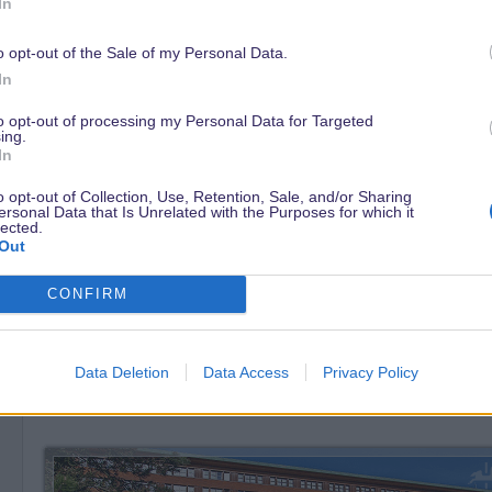
Deko sind.
In
o opt-out of the Sale of my Personal Data.
Letztes Jahr im November hatten wir Glück mit dem Wetter, es 
In
die Teetassen - geöffnet. Die Weihnachts Cavalcade lief meh
Claus Village im Frontierland ist immer so toll, man gibt
to opt-out of processing my Personal Data for Targeted
ing.
man wieder zuhause ist auch Post von ihm), plaudert mit ihm
In
Dazu die zauberhafte Dekoration überall in den Parks,
o opt-out of Collection, Use, Retention, Sale, and/or Sharing
ersonal Data that Is Unrelated with the Purposes for which it
Weihnachtsmusik überall, die weihnachtlichen Photolocations ..
lected.
Out
Die Wartezeiten sind nur hoch wenn man direkt über Weih
CONFIRM
moderat.
Eine heiße Schokolade auf der Main Street, dazu die Weihna
Data Deletion
Data Access
Privacy Policy
schön.:santa::santa::santa: