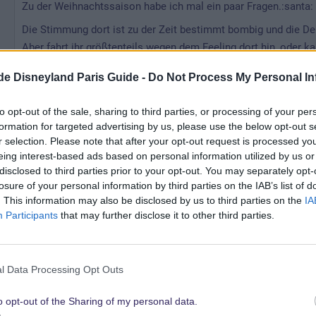
Zu der Weihnachtssaison habe ich mal ein paar Fragen.:santa:
Die Stimmung dort ist zu der Zeit bestimmt bombig und die De
Aber fahrt ihr größtenteils wegen dem Feeling dort hin, oder
Ich kann mir vorstellen,dass man echt Pech haben kann aufgrun
.de Disneyland Paris Guide -
Do Not Process My Personal In
Klar, zu jeder Jahrenzeit gibt es mal "mieses" Wetter...
y
to opt-out of the sale, sharing to third parties, or processing of your per
Fahrgeschäfte besuchen und vor allem hat der Park länger geöf
formation for targeted advertising by us, please use the below opt-out s
Die Wartezeiten im Winter sind bestimmt höher???
r selection. Please note that after your opt-out request is processed y
Ich bin schon traurig den weihnachtlichen Park nicht sehen zu 
eing interest-based ads based on personal information utilized by us or
Brauche mal ein bissl Entscheidungshilfe auch mal eine andere
disclosed to third parties prior to your opt-out. You may separately opt-
Man möchte ja so viel Zeit wie möglich im Park verbringen.
losure of your personal information by third parties on the IAB’s list of
Versteht ihr was ich meine?
. This information may also be disclosed by us to third parties on the
IA
Participants
that may further disclose it to other third parties.
Hoffe schon. :tresbon:
26 September 2013
l Data Processing Opt Outs
Weihnachten im DLP ist so ungefähr das schönste was ich mit 
Halloween/Weihnachten unterwegs weil das wirklich die sc
o opt-out of the Sharing of my personal data.