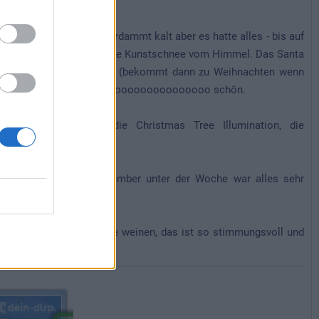
war an 2 Tagen zwar verdammt kalt aber es hatte alles - bis auf
rmals am Tag, dazu rieselte Kunstschnee vom Himmel. Das Santa
 Santa seinen Wunschzettel (bekommt dann zu Weihnachten wenn
, macht ein Foto, das ist sooooooooooooooo schön.
 Hotels, den Shops, die Christmas Tree Illumination, die
....
nachten da ist, im November unter der Woche war alles sehr
chtsmusik und ich könnte weinen, das ist so stimmungsvoll und